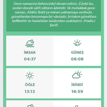
Gece namazına (teheccüde) devam ediniz. Çünkü bu,
sizden önceki sâlih zâtların âdetidir. Ve muhakkak gece
Sağlık
namazı, Allâhü Teâlâ’ya mânen yaklaşmaya vesîledir,
günahlardan korunmaya bir vâsıtadır, birtakım günahlara
Spor
keffârettir ve hastalıkları bedenden uzaklaştırır. (Hadis-i
Şerif)
Tarih - Kültür - Sanat - Turizm
Yaşam
İMSAK
GÜNEŞ
04:37
06:08
ÖĞLE
İKINDI
13:13
16:59