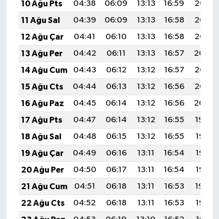
10 Ağu Pts
04:38
06:09
13:13
16:59
20:07
11 Ağu Sal
04:39
06:09
13:13
16:58
20:06
12 Ağu Çar
04:41
06:10
13:13
16:58
20:05
13 Ağu Per
04:42
06:11
13:13
16:57
20:04
14 Ağu Cum
04:43
06:12
13:12
16:57
20:03
15 Ağu Cts
04:44
06:13
13:12
16:56
20:02
16 Ağu Paz
04:45
06:14
13:12
16:56
20:00
17 Ağu Pts
04:47
06:14
13:12
16:55
19:59
18 Ağu Sal
04:48
06:15
13:12
16:55
19:58
19 Ağu Çar
04:49
06:16
13:11
16:54
19:57
20 Ağu Per
04:50
06:17
13:11
16:54
19:55
21 Ağu Cum
04:51
06:18
13:11
16:53
19:54
22 Ağu Cts
04:52
06:18
13:11
16:53
19:53