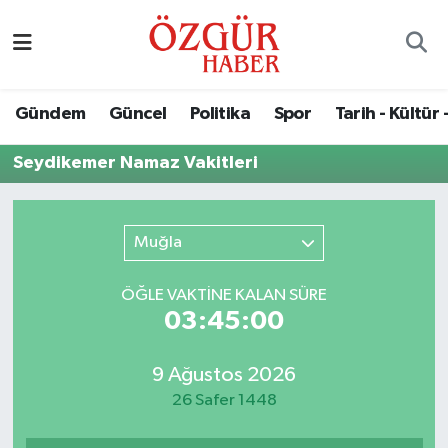
Alısveriş
MODA - GÜZELLİK
Nöbetçi Eczaneler
Gündem
Güncel
Politika
Spor
Tarih - Kültür 
Bilim / Teknoloji
Hava Durumu
Seydikemer Namaz Vakitleri
Eğitim
Namaz Vakitleri
Ekonomi
Trafik Durumu
Muğla
Güncel
Süper Lig Puan Durumu ve Fikstür
ÖĞLE VAKTİNE KALAN SÜRE
03:45:00
Gündem
Tüm Manşetler
9 Ağustos 2026
Magazin
Son Dakika Haberleri
26 Safer 1448
Politika
Haber Arşivi