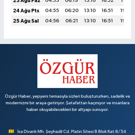
23 Ağu Paz
04:53
06:19
13:10
16:52
19:51
24 Ağu Pts
04:55
06:20
13:10
16:51
19:50
25 Ağu Sal
04:56
06:21
13:10
16:51
19:49
Özgür Haber, yepyeni temasıyla sizleri buluştururken, sadelik ve
modernizmi bir araya getiriyor. Şatafattan kaçınıyor ve insanlara
haber okuyabilecekleri bir altyapı sunuyor.
İsa Divanlı Mh. Şeyhadil Cd. Platin Sitesi B Blok Kat:8/54