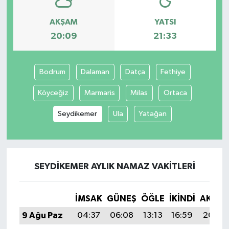
AKŞAM
YATSI
20:09
21:33
Bodrum
Dalaman
Datça
Fethiye
Köyceğiz
Marmaris
Milas
Ortaca
Seydikemer
Ula
Yatağan
SEYDIKEMER AYLIK NAMAZ VAKITLERI
İMSAK
GÜNEŞ
ÖĞLE
İKINDI
AKŞA
9 Ağu Paz
04:37
06:08
13:13
16:59
20:09