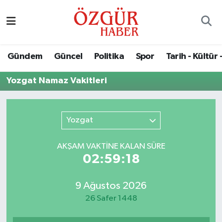
Alısveriş
MODA - GÜZELLİK
Nöbetçi Eczaneler
Gündem
Güncel
Politika
Spor
Tarih - Kültür 
Bilim / Teknoloji
Hava Durumu
Yozgat Namaz Vakitleri
Eğitim
Namaz Vakitleri
Ekonomi
Trafik Durumu
Yozgat
Güncel
Süper Lig Puan Durumu ve Fikstür
AKŞAM VAKTİNE KALAN SÜRE
02:59:18
Gündem
Tüm Manşetler
9 Ağustos 2026
Magazin
Son Dakika Haberleri
26 Safer 1448
Politika
Haber Arşivi