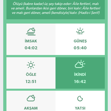
Ölüyü (kabre kadar) üç şey takip eder: Âile fertleri, malı
ve ameli. Bunlardan ikisi geri döner, biri kalır: Âile fertleri
Sağlık
ve malı geri döner, ameli (kendisiyle) kalır. (Hadis-i Şerif)
Spor
Tarih - Kültür - Sanat - Turizm
İMSAK
GÜNEŞ
Yaşam
04:02
05:40
ÖĞLE
İKINDI
12:51
16:42
AKŞAM
YATSI