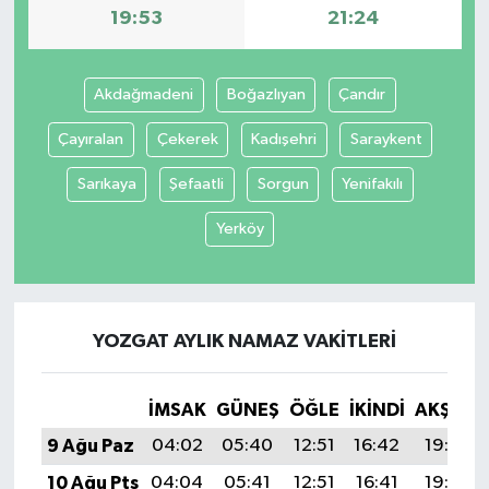
19:53
21:24
Akdağmadeni
Boğazlıyan
Çandır
Çayıralan
Çekerek
Kadışehri
Saraykent
Sarıkaya
Şefaatli
Sorgun
Yenifakılı
Yerköy
YOZGAT AYLIK NAMAZ VAKITLERI
İMSAK
GÜNEŞ
ÖĞLE
İKINDI
AKŞAM
9 Ağu Paz
04:02
05:40
12:51
16:42
19:53
10 Ağu Pts
04:04
05:41
12:51
16:41
19:52