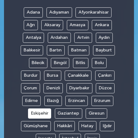
Adana
Adıyaman
Afyonkarahisar
Ağrı
Aksaray
Amasya
Ankara
Antalya
Ardahan
Artvin
Aydın
Balıkesir
Bartın
Batman
Bayburt
Bilecik
Bingöl
Bitlis
Bolu
Burdur
Bursa
Çanakkale
Çankırı
Çorum
Denizli
Diyarbakır
Düzce
Edirne
Elazığ
Erzincan
Erzurum
Eskişehir
Gaziantep
Giresun
Gümüşhane
Hakkâri
Hatay
Iğdır