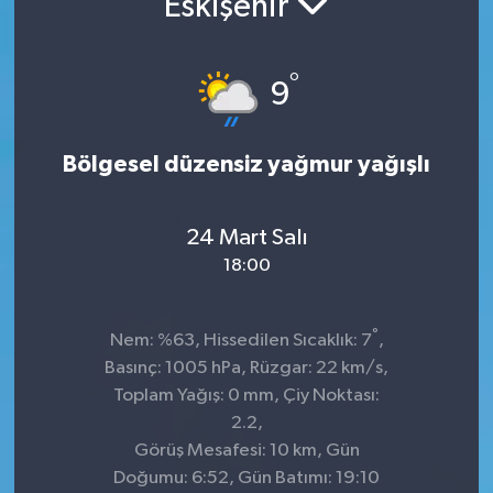
Eskişehir
Sağlık
°
9
Spor
Tarih - Kültür - Sanat - Turizm
Bölgesel düzensiz yağmur yağışlı
Yaşam
24 Mart Salı
18:00
°
Nem: %63, Hissedilen Sıcaklık: 7
,
Basınç: 1005 hPa, Rüzgar: 22 km/s,
Toplam Yağış: 0 mm, Çiy Noktası:
2.2,
Görüş Mesafesi: 10 km, Gün
Doğumu: 6:52, Gün Batımı: 19:10