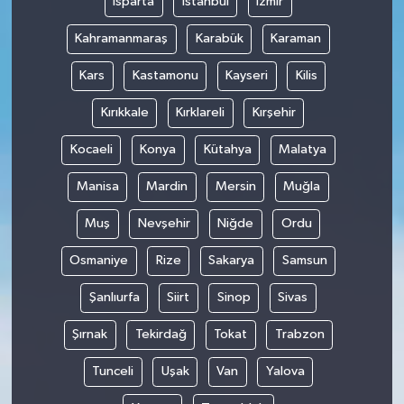
Isparta
İstanbul
İzmir
Kahramanmaraş
Karabük
Karaman
Kars
Kastamonu
Kayseri
Kilis
Kırıkkale
Kırklareli
Kırşehir
Kocaeli
Konya
Kütahya
Malatya
Manisa
Mardin
Mersin
Muğla
Muş
Nevşehir
Niğde
Ordu
Osmaniye
Rize
Sakarya
Samsun
Şanlıurfa
Siirt
Sinop
Sivas
Şırnak
Tekirdağ
Tokat
Trabzon
Tunceli
Uşak
Van
Yalova