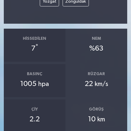
Yozgat
Zonguldak
HISSEDILEN
NEM
°
7
%63
BASINÇ
RÜZGAR
1005
22
hpa
km/s
ÇIY
GÖRÜŞ
2.2
10
km