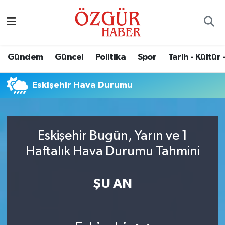
Alısveriş
MODA - GÜZELLİK
Nöbetçi Eczaneler
Gündem
Güncel
Politika
Spor
Tarih - Kültür 
Bilim / Teknoloji
Hava Durumu
Eskişehir Hava Durumu
Eğitim
Namaz Vakitleri
Ekonomi
Trafik Durumu
Eskişehir Bugün, Yarın ve 1
Güncel
Süper Lig Puan Durumu ve Fikstür
Haftalık Hava Durumu Tahmini
Gündem
Tüm Manşetler
ŞU AN
Magazin
Son Dakika Haberleri
Politika
Haber Arşivi