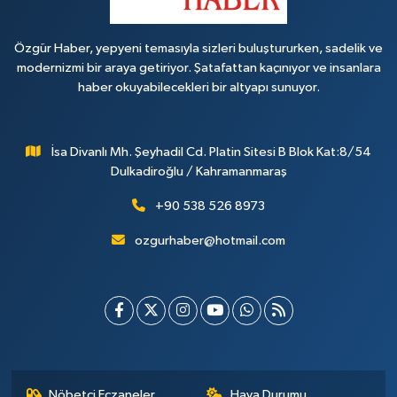
Özgür Haber, yepyeni temasıyla sizleri buluştururken, sadelik ve
modernizmi bir araya getiriyor. Şatafattan kaçınıyor ve insanlara
haber okuyabilecekleri bir altyapı sunuyor.
İsa Divanlı Mh. Şeyhadil Cd. Platin Sitesi B Blok Kat:8/54
Dulkadiroğlu / Kahramanmaraş
+90 538 526 8973
ozgurhaber@hotmail.com
Nöbetçi Eczaneler
Hava Durumu