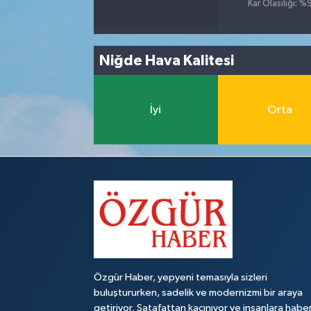
Kar Olasılığı: %
Niğde Hava Kalitesi
İyi
Orta
Özgür Haber, yepyeni temasıyla sizleri
buluştururken, sadelik ve modernizmi bir araya
getiriyor. Şatafattan kaçınıyor ve insanlara habe