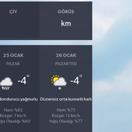
ÇIY
GÖRÜŞ
km
25 OCAK
26 OCAK
PAZAR
PAZARTESI
°
°
-4
-4
 dondurucu yağmurlu
Düzensiz orta kuvvetli karlı
Nem: %62
Nem: %73
Rüzgar: 7 km/h
Rüzgar: 12 km/h
ğış Olasılığı: %60
Yağış Olasılığı: %77