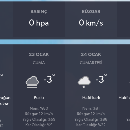
BASINÇ
RÜZGAR
0
0
hpa
km/s
23 OCAK
24 OCAK
CUMA
CUMARTESI
°
°
°
3
-3
-3
 yoğun
Puslu
Hafif karlı
Hafif
e kar
Nem: %80
Nem: %81
Rüzgar: 12 km/h
Rüzgar: 12 km/h
Yağış Olasılığı: %69
Yağış Olasılığı: %88
Ya
h
Kar Olasılığı: %9
Kar Olasılığı: %22
%62