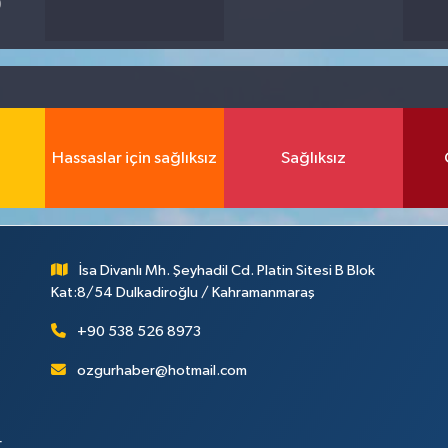
9
Hassaslar için sağlıksız
Sağlıksız
İsa Divanlı Mh. Şeyhadil Cd. Platin Sitesi B Blok
Kat:8/54 Dulkadiroğlu / Kahramanmaraş
+90 538 526 8973
ozgurhaber@hotmail.com
r