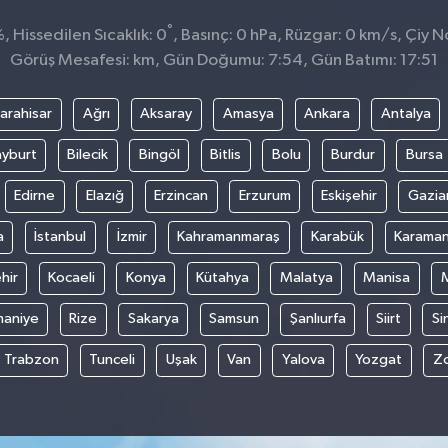
°
 Hissedilen Sıcaklık: 0
, Basınç: 0 hPa, Rüzgar: 0 km/s, Çiy No
Görüş Mesafesi: km, Gün Doğumu: 7:54, Gün Batımı: 17:51
arahisar
Ağrı
Aksaray
Amasya
Ankara
Antalya
yburt
Bilecik
Bingöl
Bitlis
Bolu
Burdur
Bursa
Edirne
Elazığ
Erzincan
Erzurum
Eskişehir
Gazia
a
İstanbul
İzmir
Kahramanmaraş
Karabük
Karama
hir
Kocaeli
Konya
Kütahya
Malatya
Manisa
aniye
Rize
Sakarya
Samsun
Şanlıurfa
Siirt
Si
Trabzon
Tunceli
Uşak
Van
Yalova
Yozgat
Z