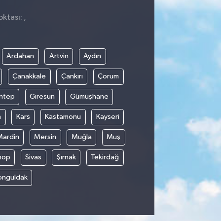
ktası: ,
Ardahan
Artvin
Aydın
Çanakkale
Çankırı
Çorum
ntep
Giresun
Gümüşhane
n
Kars
Kastamonu
Kayseri
Mardin
Mersin
Muğla
Muş
nop
Sivas
Şırnak
Tekirdağ
onguldak