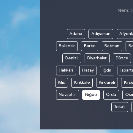
Nem: %,
Sağlık
Spor
Adana
Adıyaman
Afyonk
Tarih - Kültür - Sanat - Turizm
Balıkesir
Bartın
Batman
Ba
Yaşam
Denizli
Diyarbakır
Düzce
Hakkâri
Hatay
Iğdır
Ispart
Kilis
Kırıkkale
Kırklareli
Kırşe
Nevşehir
Niğde
Ordu
Osm
Tokat