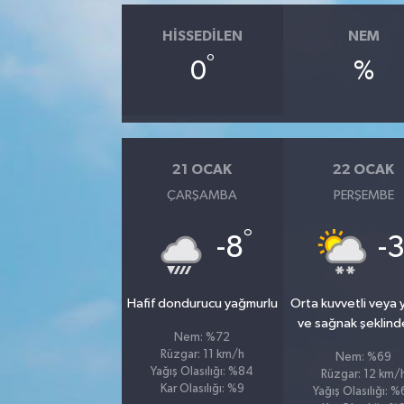
HISSEDILEN
NEM
°
0
%
21 OCAK
22 OCAK
ÇARŞAMBA
PERŞEMBE
°
-8
-
Hafif dondurucu yağmurlu
Orta kuvvetli veya
ve sağnak şeklind
Nem: %72
Rüzgar: 11 km/h
Nem: %69
Yağış Olasılığı: %84
Rüzgar: 12 km/
Kar Olasılığı: %9
Yağış Olasılığı: 