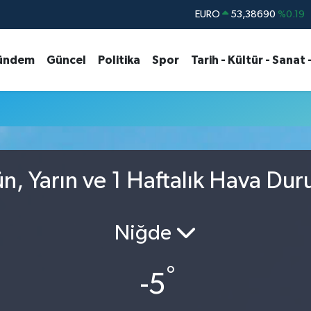
EURO
53,38690
%0.19
STERLİN
61,60380
%0.18
ündem
Güncel
Politika
Spor
Tarih - Kültür - Sanat 
G.ALTIN
6862,09000
%0.19
BİST100
14.598,00
%0
u
BITCOIN
79.591,74
%-1.82
DOLAR
45,43620
%0.02
, Yarın ve 1 Haftalık Hava Du
Niğde
°
-5