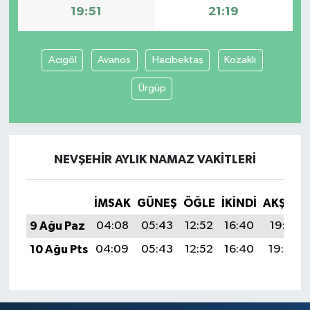
19:51
21:19
Acıgöl
Avanos
Hacıbektaş
Kozaklı
Ürgüp
NEVŞEHIR AYLIK NAMAZ VAKITLERI
İMSAK
GÜNEŞ
ÖĞLE
İKINDI
AKŞAM
9 Ağu Paz
04:08
05:43
12:52
16:40
19:51
10 Ağu Pts
04:09
05:43
12:52
16:40
19:50