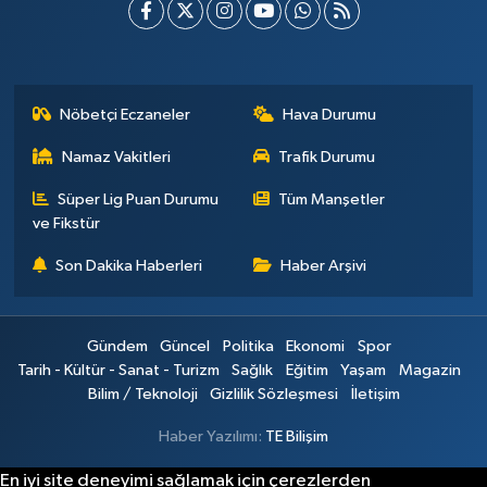
Nöbetçi Eczaneler
Hava Durumu
Namaz Vakitleri
Trafik Durumu
Süper Lig Puan Durumu
Tüm Manşetler
ve Fikstür
Son Dakika Haberleri
Haber Arşivi
Gündem
Güncel
Politika
Ekonomi
Spor
Tarih - Kültür - Sanat - Turizm
Sağlık
Eğitim
Yaşam
Magazin
Bilim / Teknoloji
Gizlilik Sözleşmesi
İletişim
Haber Yazılımı:
TE Bilişim
En iyi site deneyimi sağlamak için çerezlerden