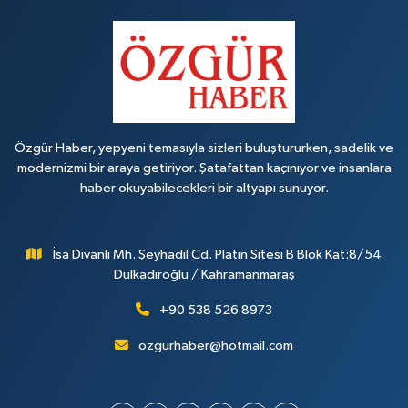
Özgür Haber, yepyeni temasıyla sizleri buluştururken, sadelik ve
modernizmi bir araya getiriyor. Şatafattan kaçınıyor ve insanlara
haber okuyabilecekleri bir altyapı sunuyor.
İsa Divanlı Mh. Şeyhadil Cd. Platin Sitesi B Blok Kat:8/54
Dulkadiroğlu / Kahramanmaraş
+90 538 526 8973
ozgurhaber@hotmail.com