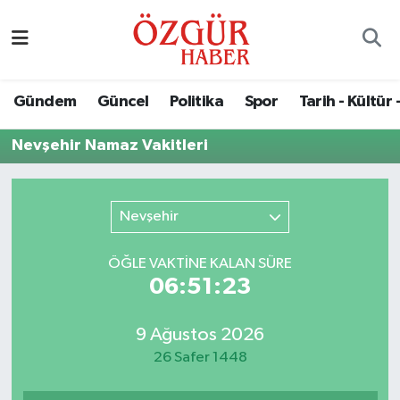
Alısveriş
MODA - GÜZELLİK
Nöbetçi Eczaneler
Gündem
Güncel
Politika
Spor
Tarih - Kültür 
Bilim / Teknoloji
Hava Durumu
Nevşehir Namaz Vakitleri
Eğitim
Namaz Vakitleri
Ekonomi
Trafik Durumu
Nevşehir
Güncel
Süper Lig Puan Durumu ve Fikstür
ÖĞLE VAKTİNE KALAN SÜRE
06:51:23
Gündem
Tüm Manşetler
9 Ağustos 2026
Magazin
Son Dakika Haberleri
26 Safer 1448
Politika
Haber Arşivi