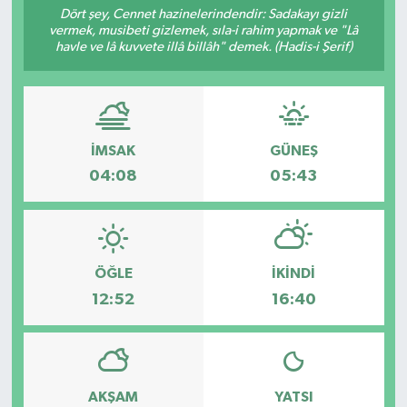
Dört şey, Cennet hazinelerindendir: Sadakayı gizli
vermek, musibeti gizlemek, sıla-i rahim yapmak ve "Lâ
Sağlık
havle ve lâ kuvvete illâ billâh" demek. (Hadis-i Şerif)
Spor
Tarih - Kültür - Sanat - Turizm
İMSAK
GÜNEŞ
Yaşam
04:08
05:43
ÖĞLE
İKINDI
12:52
16:40
AKŞAM
YATSI