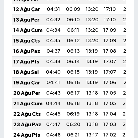
12 Ağu Çar
04:31
06:09
13:20
17:10
20:21
13 Ağu Per
04:32
06:10
13:20
17:10
20:19
14 Ağu Cum
04:34
06:11
13:20
17:09
20:18
15 Ağu Cts
04:35
06:12
13:20
17:09
20:17
16 Ağu Paz
04:37
06:13
13:19
17:08
20:15
17 Ağu Pts
04:38
06:14
13:19
17:07
20:14
18 Ağu Sal
04:40
06:15
13:19
17:07
20:12
19 Ağu Çar
04:41
06:16
13:19
17:06
20:11
20 Ağu Per
04:43
06:17
13:18
17:05
20:10
21 Ağu Cum
04:44
06:18
13:18
17:05
20:08
22 Ağu Cts
04:45
06:19
13:18
17:04
20:07
23 Ağu Paz
04:47
06:20
13:18
17:03
20:05
24 Ağu Pts
04:48
06:21
13:17
17:02
20:04