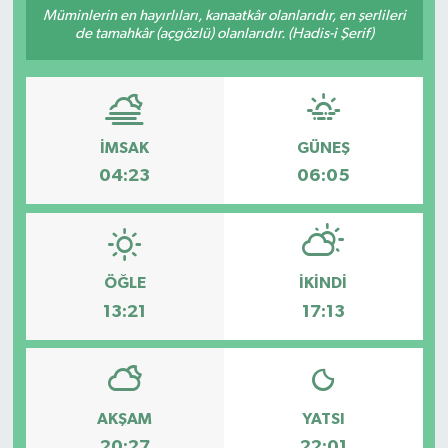
Müminlerin en hayırlıları, kanaatkâr olanlarıdır, en şerlileri
de tamahkâr (açgözlü) olanlarıdır. (Hadis-i Şerif)
Sağlık
Spor
Tarih - Kültür - Sanat - Turizm
İMSAK
GÜNEŞ
04:23
06:05
Yaşam
ÖĞLE
İKINDI
13:21
17:13
AKŞAM
YATSI
20:27
22:01