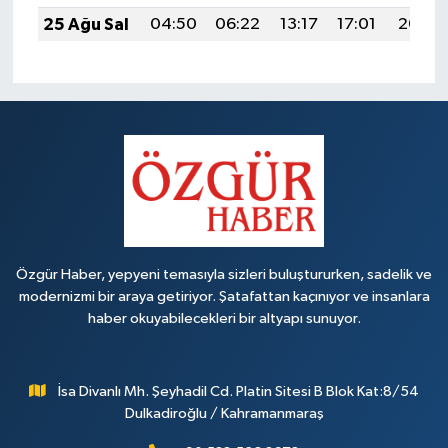
25 Ağu Sal
04:50
06:22
13:17
17:01
20:02
Özgür Haber, yepyeni temasıyla sizleri buluştururken, sadelik ve
modernizmi bir araya getiriyor. Şatafattan kaçınıyor ve insanlara
haber okuyabilecekleri bir altyapı sunuyor.
İsa Divanlı Mh. Şeyhadil Cd. Platin Sitesi B Blok Kat:8/54
Dulkadiroğlu / Kahramanmaraş