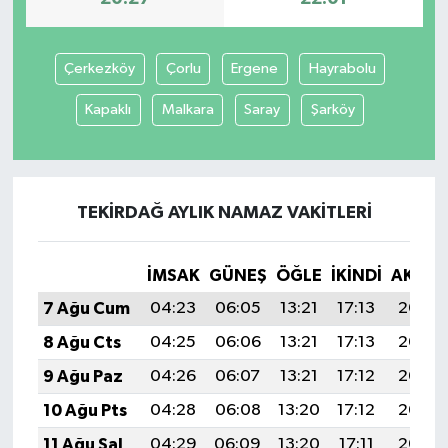
Çerkezköy
Çorlu
Ergene
Hayrabolu
Kapaklı
Malkara
Saray
Şarköy
TEKIRDAĞ AYLIK NAMAZ VAKITLERI
İMSAK
GÜNEŞ
ÖĞLE
İKINDI
AKŞA
7 Ağu Cum
04:23
06:05
13:21
17:13
20:27
8 Ağu Cts
04:25
06:06
13:21
17:13
20:26
9 Ağu Paz
04:26
06:07
13:21
17:12
20:25
10 Ağu Pts
04:28
06:08
13:20
17:12
20:23
11 Ağu Sal
04:29
06:09
13:20
17:11
20:22