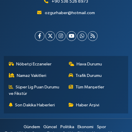
+90 538 526 8973
ozgurhaber@hotmail.com
Nöbetçi Eczaneler
Hava Durumu
Namaz Vakitleri
Trafik Durumu
Süper Lig Puan Durumu
Tüm Manşetler
ve Fikstür
Son Dakika Haberleri
Haber Arşivi
Gündem
Güncel
Politika
Ekonomi
Spor