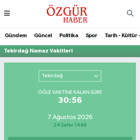
Alısveriş
MODA - GÜZELLİK
Nöbetçi Eczaneler
Gündem
Güncel
Politika
Spor
Tarih - Kültür 
Bilim / Teknoloji
Hava Durumu
Tekirdağ Namaz Vakitleri
Eğitim
Namaz Vakitleri
Ekonomi
Trafik Durumu
Tekirdağ
Güncel
Süper Lig Puan Durumu ve Fikstür
ÖĞLE VAKTİNE KALAN SÜRE
30:56
Gündem
Tüm Manşetler
7 Ağustos 2026
Magazin
Son Dakika Haberleri
24 Safer 1448
Politika
Haber Arşivi