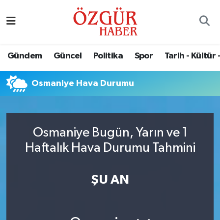
Alısveriş
MODA - GÜZELLİK
Nöbetçi Eczaneler
Gündem
Güncel
Politika
Spor
Tarih - Kültür 
Bilim / Teknoloji
Hava Durumu
Osmaniye Hava Durumu
Eğitim
Namaz Vakitleri
Ekonomi
Trafik Durumu
Osmaniye Bugün, Yarın ve 1
Güncel
Süper Lig Puan Durumu ve Fikstür
Haftalık Hava Durumu Tahmini
Gündem
Tüm Manşetler
ŞU AN
Magazin
Son Dakika Haberleri
Politika
Haber Arşivi