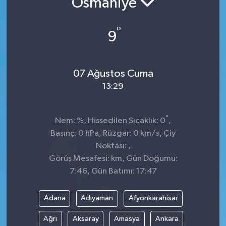
Osmaniye
Sağlık
°
9
Spor
Tarih - Kültür - Sanat - Turizm
07 Ağustos Cuma
13:29
Yaşam
°
Nem: %, Hissedilen Sıcaklık: 0
,
Basınç: 0 hPa, Rüzgar: 0 km/s, Çiy
Noktası: ,
Görüş Mesafesi: km, Gün Doğumu:
7:46, Gün Batımı: 17:47
Adana
Adıyaman
Afyonkarahisar
Ağrı
Aksaray
Amasya
Ankara