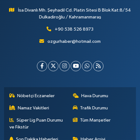
İsa Divanlı Mh. Şeyhadil Cd. Platin Sitesi B Blok Kat:8/54
Dulkadiroğlu / Kahramanmaraş
+90 538 526 8973
ozgurhaber@hotmail.com
Nöbetçi Eczaneler
Hava Durumu
Namaz Vakitleri
Trafik Durumu
Süper Lig Puan Durumu
Tüm Manşetler
ve Fikstür
Son Dakika Haberleri
Haber Arşivi