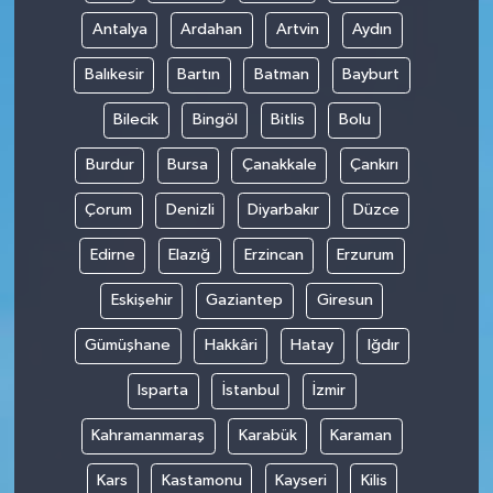
Antalya
Ardahan
Artvin
Aydın
Balıkesir
Bartın
Batman
Bayburt
Bilecik
Bingöl
Bitlis
Bolu
Burdur
Bursa
Çanakkale
Çankırı
Çorum
Denizli
Diyarbakır
Düzce
Edirne
Elazığ
Erzincan
Erzurum
Eskişehir
Gaziantep
Giresun
Gümüşhane
Hakkâri
Hatay
Iğdır
Isparta
İstanbul
İzmir
Kahramanmaraş
Karabük
Karaman
Kars
Kastamonu
Kayseri
Kilis