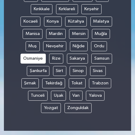
Kırıkkale
Kırklareli
Kırşehir
Kocaeli
Konya
Kütahya
Malatya
Manisa
Mardin
Mersin
Muğla
Muş
Nevşehir
Niğde
Ordu
Osmaniye
Rize
Sakarya
Samsun
Şanlıurfa
Siirt
Sinop
Sivas
Şırnak
Tekirdağ
Tokat
Trabzon
Tunceli
Uşak
Van
Yalova
Yozgat
Zonguldak