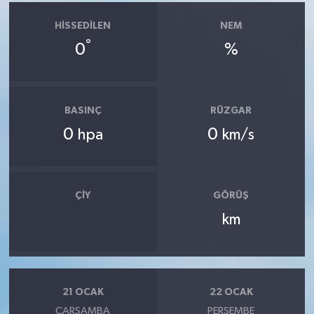
HISSEDILEN
NEM
°
0
%
BASINÇ
RÜZGAR
0
0
hpa
km/s
ÇIY
GÖRÜŞ
km
21 OCAK
22 OCAK
ÇARŞAMBA
PERŞEMBE