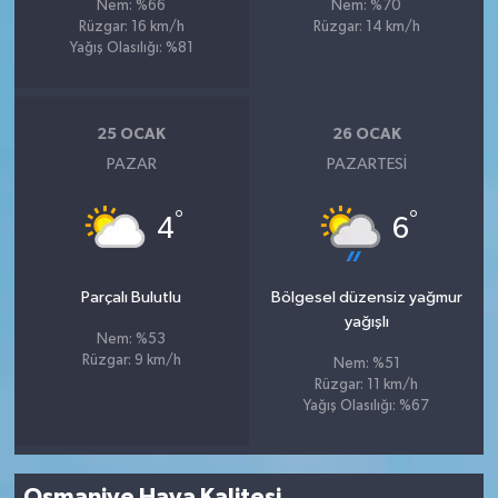
Nem: %66
Nem: %70
Rüzgar: 16 km/h
Rüzgar: 14 km/h
Yağış Olasılığı: %81
25 OCAK
26 OCAK
PAZAR
PAZARTESI
°
°
4
6
Parçalı Bulutlu
Bölgesel düzensiz yağmur
yağışlı
Nem: %53
Rüzgar: 9 km/h
Nem: %51
Rüzgar: 11 km/h
Yağış Olasılığı: %67
Osmaniye Hava Kalitesi