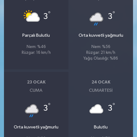
°
°
3
3
Parçalı Bulutlu
Orta kuvvetli yağmurlu
Nem: %46
Nem: %56
Rüzgar: 16 km/h
Rüzgar: 21 km/h
Yağış Olasılığı: %86
23 OCAK
24 OCAK
CUMA
CUMARTESI
°
°
3
3
Orta kuvvetli yağmurlu
Bulutlu