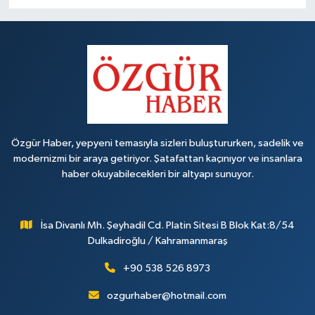
Özgür Haber, yepyeni temasıyla sizleri buluştururken, sadelik ve
modernizmi bir araya getiriyor. Şatafattan kaçınıyor ve insanlara
haber okuyabilecekleri bir altyapı sunuyor.
İsa Divanlı Mh. Şeyhadil Cd. Platin Sitesi B Blok Kat:8/54
Dulkadiroğlu / Kahramanmaraş
+90 538 526 8973
ozgurhaber@hotmail.com