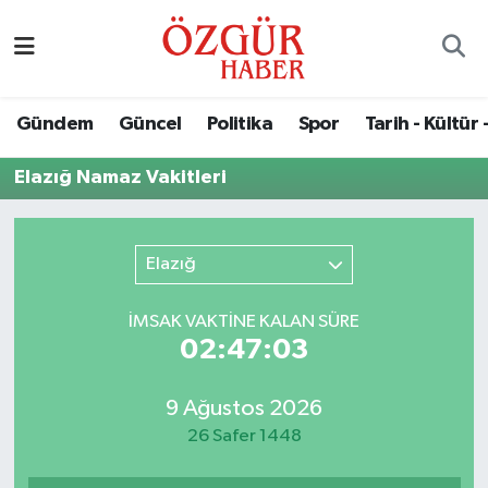
Alısveriş
MODA - GÜZELLİK
Nöbetçi Eczaneler
Gündem
Güncel
Politika
Spor
Tarih - Kültür 
Bilim / Teknoloji
Hava Durumu
Elazığ Namaz Vakitleri
Eğitim
Namaz Vakitleri
Ekonomi
Trafik Durumu
Elazığ
Güncel
Süper Lig Puan Durumu ve Fikstür
İMSAK VAKTİNE KALAN SÜRE
02:47:03
Gündem
Tüm Manşetler
9 Ağustos 2026
Magazin
Son Dakika Haberleri
26 Safer 1448
Politika
Haber Arşivi