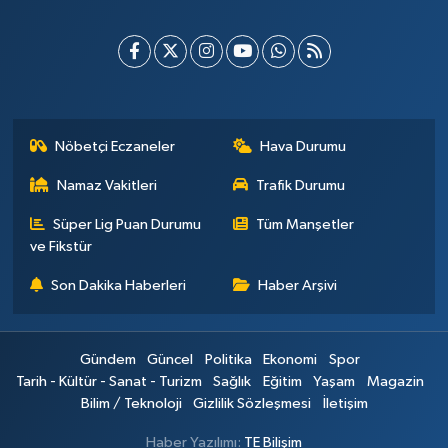
Nöbetçi Eczaneler
Hava Durumu
Namaz Vakitleri
Trafik Durumu
Süper Lig Puan Durumu
Tüm Manşetler
ve Fikstür
Son Dakika Haberleri
Haber Arşivi
Gündem
Güncel
Politika
Ekonomi
Spor
Tarih - Kültür - Sanat - Turizm
Sağlık
Eğitim
Yaşam
Magazin
Bilim / Teknoloji
Gizlilik Sözleşmesi
İletişim
Haber Yazılımı:
TE Bilişim