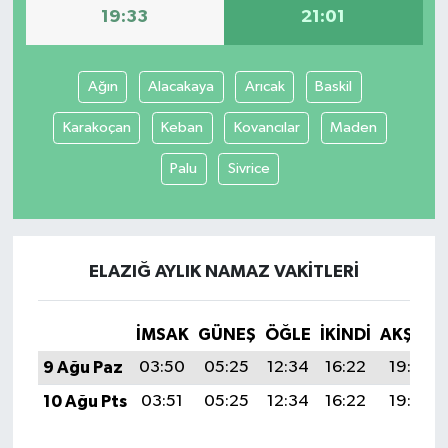
19:33
21:01
Ağın
Alacakaya
Arıcak
Baskil
Karakoçan
Keban
Kovancılar
Maden
Palu
Sivrice
ELAZIĞ AYLIK NAMAZ VAKITLERI
İMSAK
GÜNEŞ
ÖĞLE
İKINDI
AKŞAM
9 Ağu Paz
03:50
05:25
12:34
16:22
19:33
10 Ağu Pts
03:51
05:25
12:34
16:22
19:32