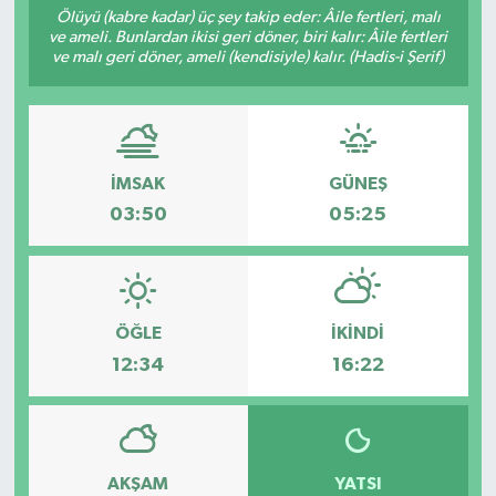
Ölüyü (kabre kadar) üç şey takip eder: Âile fertleri, malı
ve ameli. Bunlardan ikisi geri döner, biri kalır: Âile fertleri
Sağlık
ve malı geri döner, ameli (kendisiyle) kalır. (Hadis-i Şerif)
Spor
Tarih - Kültür - Sanat - Turizm
İMSAK
GÜNEŞ
Yaşam
03:50
05:25
ÖĞLE
İKINDI
12:34
16:22
AKŞAM
YATSI