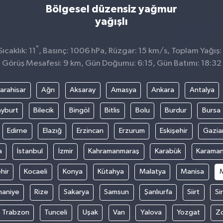
Bölgesel düzensiz yağmur
yağışlı
°
caklık: 11
, Basınç: 1006 hPa, Rüzgar: 15 km/s, Toplam Yağış:
Görüş Mesafesi: 9 km, Gün Doğumu: 6:15, Gün Batımı: 18:32
arahisar
Ağrı
Aksaray
Amasya
Ankara
Antalya
yburt
Bilecik
Bingöl
Bitlis
Bolu
Burdur
Bursa
Edirne
Elazığ
Erzincan
Erzurum
Eskişehir
Gazia
a
İstanbul
İzmir
Kahramanmaraş
Karabük
Karama
hir
Kocaeli
Konya
Kütahya
Malatya
Manisa
aniye
Rize
Sakarya
Samsun
Şanlıurfa
Siirt
Si
Trabzon
Tunceli
Uşak
Van
Yalova
Yozgat
Z