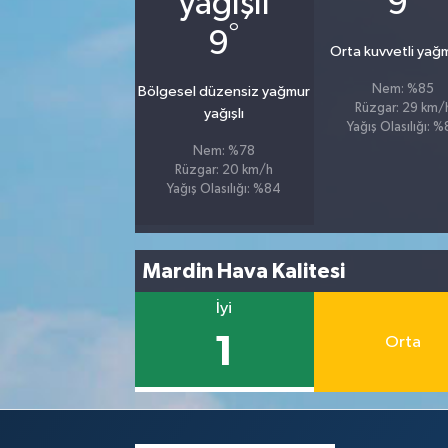
9
°
9
Orta kuvvetli yağ
Nem: %85
Bölgesel düzensiz yağmur
Rüzgar: 29 km/
yağışlı
Yağış Olasılığı: 
Nem: %78
Rüzgar: 20 km/h
Yağış Olasılığı: %84
Mardin Hava Kalitesi
İyi
1
Orta