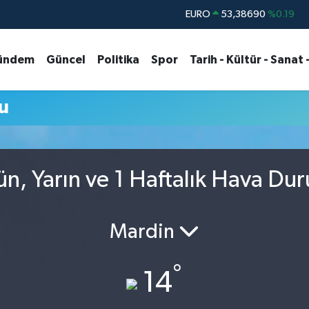
EURO
53,38690
%0.19
STERLİN
61,60380
%0.18
ündem
Güncel
Politika
Spor
Tarih - Kültür - Sanat 
G.ALTIN
6862,09000
%0.19
BİST100
14.598,00
%0
u
BITCOIN
79.591,74
%-1.82
DOLAR
45,43620
%0.02
n, Yarın ve 1 Haftalık Hava Du
Mardin
°
14