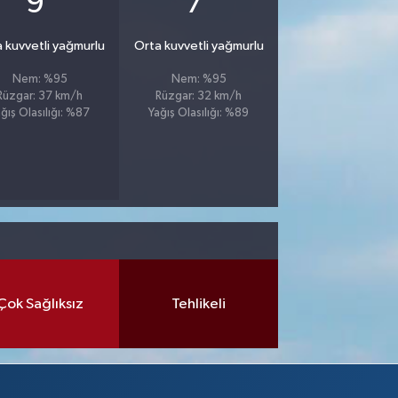
9
7
 kuvvetli yağmurlu
Orta kuvvetli yağmurlu
Nem: %95
Nem: %95
Rüzgar: 37 km/h
Rüzgar: 32 km/h
ğış Olasılığı: %87
Yağış Olasılığı: %89
Çok Sağlıksız
Tehlikeli