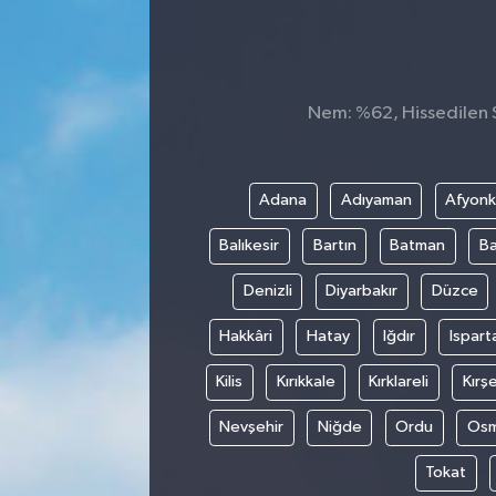
Sağlık
Spor
Nem: %62, Hissedilen Sı
Tarih - Kültür - Sanat - Turizm
Adana
Adıyaman
Afyonk
Yaşam
Balıkesir
Bartın
Batman
Ba
Denizli
Diyarbakır
Düzce
Hakkâri
Hatay
Iğdır
Ispart
Kilis
Kırıkkale
Kırklareli
Kırşe
Nevşehir
Niğde
Ordu
Osm
Tokat