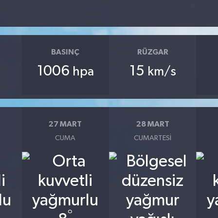
BASINÇ
RÜZGAR
1006
15
hpa
km/s
27 MART
28 MART
CUMA
CUMARTESI
°