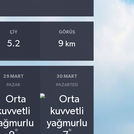
ÇIY
GÖRÜŞ
5.2
9
km
29 MART
30 MART
PAZAR
PAZARTESI
°
°