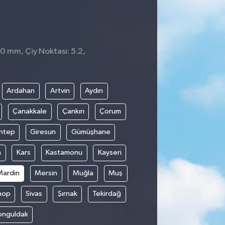
 0 mm, Çiy Noktası: 5.2,
Ardahan
Artvin
Aydın
Çanakkale
Çankırı
Çorum
ntep
Giresun
Gümüşhane
n
Kars
Kastamonu
Kayseri
Mardin
Mersin
Muğla
Muş
nop
Sivas
Şırnak
Tekirdağ
onguldak