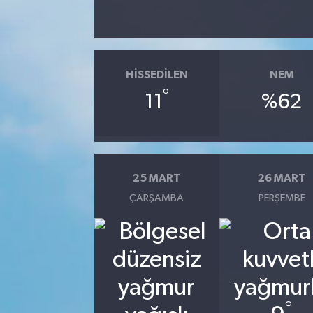
HISSEDILEN
NEM
°
11
%62
25 MART
26 MART
ÇARŞAMBA
PERŞEMBE
°