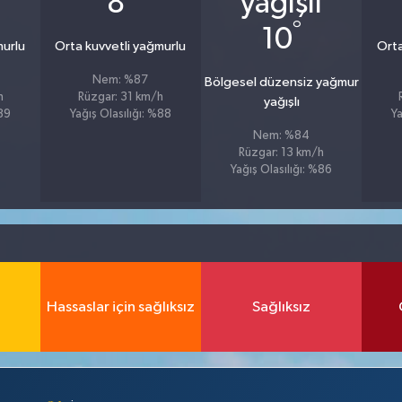
8
°
10
murlu
Orta kuvvetli yağmurlu
Orta
Nem: %87
Bölgesel düzensiz yağmur
h
Rüzgar: 31 km/h
yağışlı
%89
Yağış Olasılığı: %88
Ya
Nem: %84
Rüzgar: 13 km/h
Yağış Olasılığı: %86
Hassaslar için sağlıksız
Sağlıksız