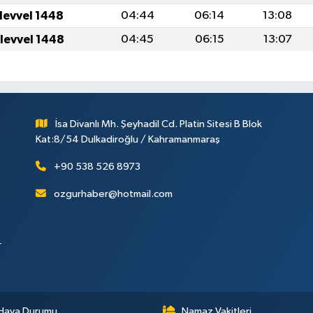
ulevvel 1448
04:44
06:14
13:08
ulevvel 1448
04:45
06:15
13:07
İsa Divanlı Mh. Şeyhadil Cd. Platin Sitesi B Blok
Kat:8/54 Dulkadiroğlu / Kahramanmaraş
+90 538 526 8973
ozgurhaber@hotmail.com
r
Hava Durumu
Namaz Vakitleri