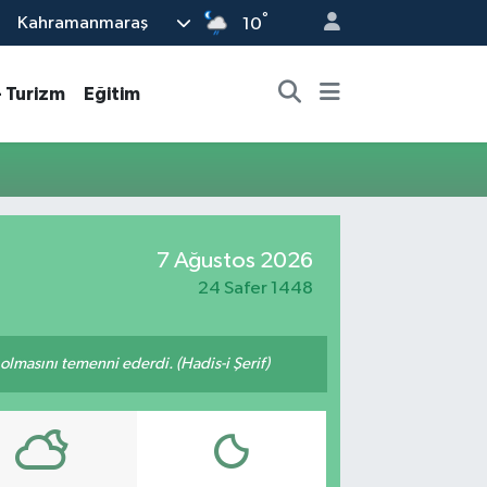
°
Kahramanmaraş
10
- Turizm
Eğitim
7 Ağustos 2026
24 Safer 1448
lmasını temenni ederdi. (Hadis-i Şerif)