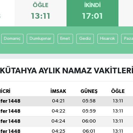
ÖĞLE
İKINDI
8
13:11
17:01
Domaniç
Dumlupınar
Emet
Gediz
Hisarcık
Paza
KÜTAHYA AYLIK NAMAZ VAKITLER
İCRİ
İMSAK
GÜNEŞ
ÖĞLE
fer 1448
04:21
05:58
13:11
fer 1448
04:22
05:59
13:11
fer 1448
04:24
06:00
13:11
fer 1448
04:25
06:01
13:11