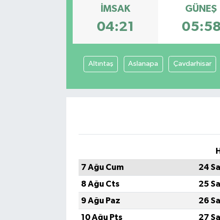
İMSAK
GÜNEŞ
Sağlık
04:21
05:5
Spor
Altıntaş
Aslanapa
Çavdarhisar
Tarih - Kültür - Sanat - Turizm
Yaşam
H
7 Ağu Cum
24 Sa
8 Ağu Cts
25 Sa
9 Ağu Paz
26 Sa
10 Ağu Pts
27 Sa