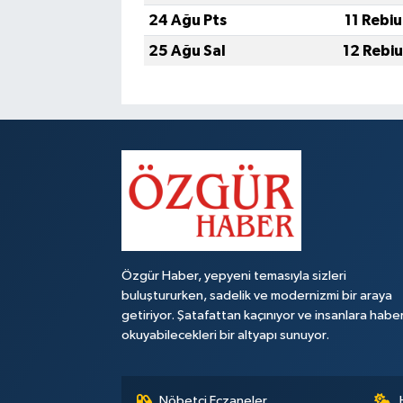
24 Ağu Pts
11 Rebi
25 Ağu Sal
12 Rebi
Özgür Haber, yepyeni temasıyla sizleri
buluştururken, sadelik ve modernizmi bir araya
getiriyor. Şatafattan kaçınıyor ve insanlara habe
okuyabilecekleri bir altyapı sunuyor.
Nöbetçi Eczaneler