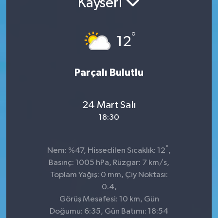
Kayseri
Sağlık
°
12
Spor
Tarih - Kültür - Sanat - Turizm
Parçalı Bulutlu
Yaşam
24 Mart Salı
18:30
°
Nem: %47, Hissedilen Sıcaklık: 12
,
Basınç: 1005 hPa, Rüzgar: 7 km/s,
Toplam Yağış: 0 mm, Çiy Noktası:
0.4,
Görüş Mesafesi: 10 km, Gün
Doğumu: 6:35, Gün Batımı: 18:54