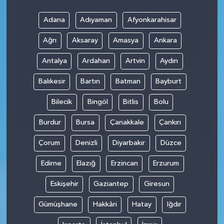
Adana
Adıyaman
Afyonkarahisar
Ağrı
Aksaray
Amasya
Ankara
Antalya
Ardahan
Artvin
Aydın
Balıkesir
Bartın
Batman
Bayburt
Bilecik
Bingöl
Bitlis
Bolu
Burdur
Bursa
Çanakkale
Çankırı
Çorum
Denizli
Diyarbakır
Düzce
Edirne
Elazığ
Erzincan
Erzurum
Eskişehir
Gaziantep
Giresun
Gümüşhane
Hakkâri
Hatay
Iğdır