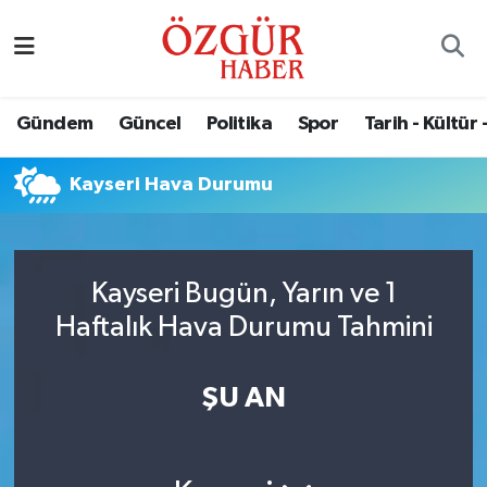
Alısveriş
MODA - GÜZELLİK
Nöbetçi Eczaneler
Gündem
Güncel
Politika
Spor
Tarih - Kültür 
Bilim / Teknoloji
Hava Durumu
Kayseri Hava Durumu
Eğitim
Namaz Vakitleri
Ekonomi
Trafik Durumu
Kayseri Bugün, Yarın ve 1
Güncel
Süper Lig Puan Durumu ve Fikstür
Haftalık Hava Durumu Tahmini
Gündem
Tüm Manşetler
ŞU AN
Magazin
Son Dakika Haberleri
Politika
Haber Arşivi