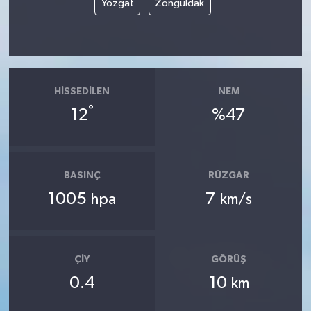
Yozgat
Zonguldak
HISSEDILEN
NEM
°
12
%47
BASINÇ
RÜZGAR
1005
7
hpa
km/s
ÇIY
GÖRÜŞ
0.4
10
km