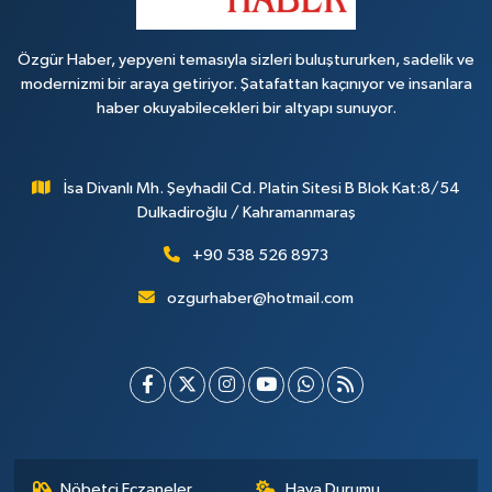
Özgür Haber, yepyeni temasıyla sizleri buluştururken, sadelik ve
modernizmi bir araya getiriyor. Şatafattan kaçınıyor ve insanlara
haber okuyabilecekleri bir altyapı sunuyor.
İsa Divanlı Mh. Şeyhadil Cd. Platin Sitesi B Blok Kat:8/54
Dulkadiroğlu / Kahramanmaraş
+90 538 526 8973
ozgurhaber@hotmail.com
Nöbetçi Eczaneler
Hava Durumu