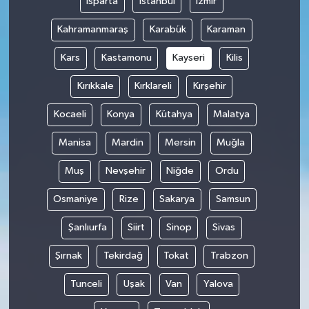
Isparta
İstanbul
İzmir
Kahramanmaraş
Karabük
Karaman
Kars
Kastamonu
Kayseri
Kilis
Kırıkkale
Kırklareli
Kırşehir
Kocaeli
Konya
Kütahya
Malatya
Manisa
Mardin
Mersin
Muğla
Muş
Nevşehir
Niğde
Ordu
Osmaniye
Rize
Sakarya
Samsun
Şanlıurfa
Siirt
Sinop
Sivas
Şırnak
Tekirdağ
Tokat
Trabzon
Tunceli
Uşak
Van
Yalova