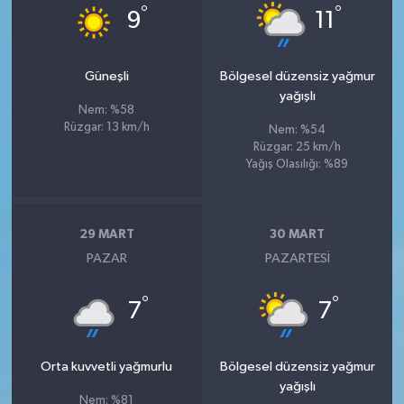
°
°
9
11
Güneşli
Bölgesel düzensiz yağmur
yağışlı
Nem: %58
Rüzgar: 13 km/h
Nem: %54
Rüzgar: 25 km/h
Yağış Olasılığı: %89
29 MART
30 MART
PAZAR
PAZARTESI
°
°
7
7
Orta kuvvetli yağmurlu
Bölgesel düzensiz yağmur
yağışlı
Nem: %81