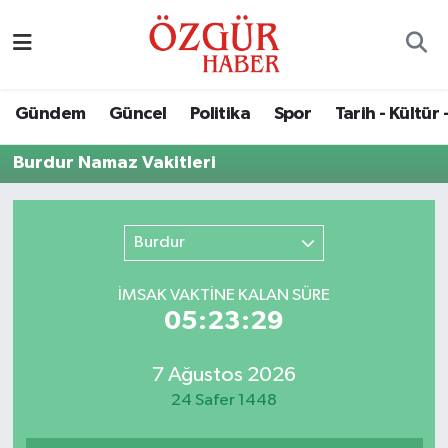
Alısveriş
MODA - GÜZELLİK
Nöbetçi Eczaneler
Gündem
Güncel
Politika
Spor
Tarih - Kültür 
Bilim / Teknoloji
Hava Durumu
Burdur Namaz Vakitleri
Eğitim
Namaz Vakitleri
Ekonomi
Trafik Durumu
Burdur
Güncel
Süper Lig Puan Durumu ve Fikstür
İMSAK VAKTİNE KALAN SÜRE
05:23:29
Gündem
Tüm Manşetler
7 Ağustos 2026
Magazin
Son Dakika Haberleri
24 Safer 1448
Politika
Haber Arşivi