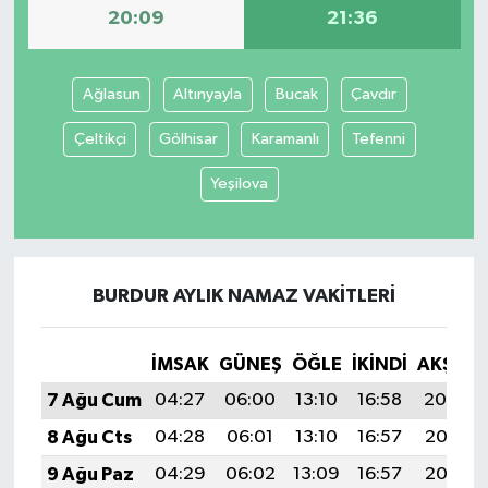
20:09
21:36
Ağlasun
Altınyayla
Bucak
Çavdır
Çeltikçi
Gölhisar
Karamanlı
Tefenni
Yeşilova
BURDUR AYLIK NAMAZ VAKITLERI
İMSAK
GÜNEŞ
ÖĞLE
İKINDI
AKŞAM
7 Ağu Cum
04:27
06:00
13:10
16:58
20:09
8 Ağu Cts
04:28
06:01
13:10
16:57
20:08
9 Ağu Paz
04:29
06:02
13:09
16:57
20:07