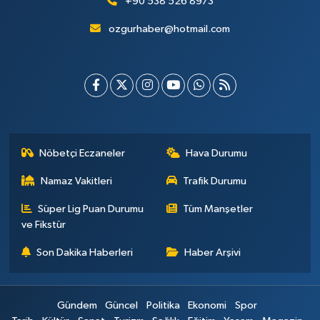
+90 538 526 8973
ozgurhaber@hotmail.com
Nöbetçi Eczaneler
Hava Durumu
Namaz Vakitleri
Trafik Durumu
Süper Lig Puan Durumu
Tüm Manşetler
ve Fikstür
Son Dakika Haberleri
Haber Arşivi
Gündem
Güncel
Politika
Ekonomi
Spor