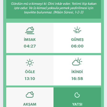
Gördün mü o kimseyi ki: Dini inkâr eder. Yetimi itip kakan
işte odur. Ve (o kimse) yoksula yemek yedirilmesi için
Sağlık
teşvikte bulunmaz. (Mâûn Sûresi, 1-2-3)
Spor
Tarih - Kültür - Sanat - Turizm
İMSAK
GÜNEŞ
Yaşam
04:27
06:00
ÖĞLE
İKINDI
13:10
16:58
AKŞAM
YATSI