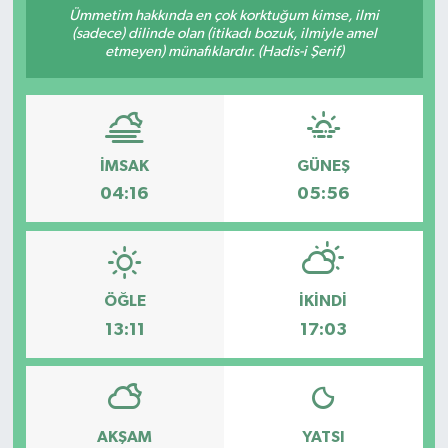
Ümmetim hakkında en çok korktuğum kimse, ilmi
(sadece) dilinde olan (itikadı bozuk, ilmiyle amel
Sağlık
etmeyen) münafıklardır. (Hadis-i Şerif)
Spor
Tarih - Kültür - Sanat - Turizm
İMSAK
GÜNEŞ
Yaşam
04:16
05:56
ÖĞLE
İKINDI
13:11
17:03
AKŞAM
YATSI