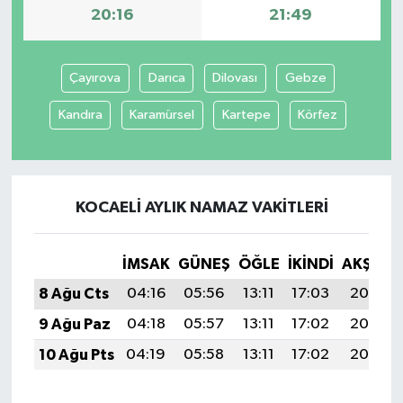
20:16
21:49
Çayırova
Darıca
Dilovası
Gebze
Kandıra
Karamürsel
Kartepe
Körfez
KOCAELI AYLIK NAMAZ VAKITLERI
İMSAK
GÜNEŞ
ÖĞLE
İKINDI
AKŞAM
8 Ağu Cts
04:16
05:56
13:11
17:03
20:16
9 Ağu Paz
04:18
05:57
13:11
17:02
20:15
10 Ağu Pts
04:19
05:58
13:11
17:02
20:13