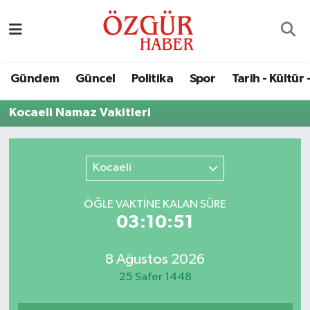
Alısveriş
MODA - GÜZELLİK
Nöbetçi Eczaneler
Gündem
Güncel
Politika
Spor
Tarih - Kültür 
Bilim / Teknoloji
Hava Durumu
Kocaeli Namaz Vakitleri
Eğitim
Namaz Vakitleri
Ekonomi
Trafik Durumu
Kocaeli
Güncel
Süper Lig Puan Durumu ve Fikstür
ÖĞLE VAKTİNE KALAN SÜRE
03:10:51
Gündem
Tüm Manşetler
8 Ağustos 2026
Magazin
Son Dakika Haberleri
25 Safer 1448
Politika
Haber Arşivi