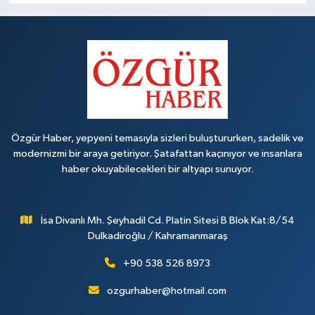
Özgür Haber, yepyeni temasıyla sizleri buluştururken, sadelik ve
modernizmi bir araya getiriyor. Şatafattan kaçınıyor ve insanlara
haber okuyabilecekleri bir altyapı sunuyor.
İsa Divanlı Mh. Şeyhadil Cd. Platin Sitesi B Blok Kat:8/54
Dulkadiroğlu / Kahramanmaraş
+90 538 526 8973
ozgurhaber@hotmail.com