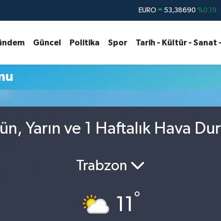
EURO
53,38690
%0.19
STERLİN
61,60380
%0.18
ündem
Güncel
Politika
Spor
Tarih - Kültür - Sanat 
G.ALTIN
6862,09000
%0.19
BİST100
14.598,00
%0
mu
BITCOIN
79.591,74
%-1.82
DOLAR
45,43620
%0.02
n, Yarın ve 1 Haftalık Hava D
Trabzon
°
11