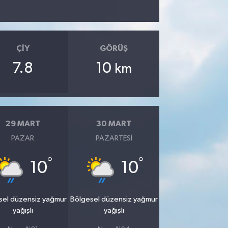
ÇIY
GÖRÜŞ
7.8
10
km
29 MART
30 MART
PAZAR
PAZARTESI
°
°
10
10
sel düzensiz yağmur
Bölgesel düzensiz yağmur
yağışlı
yağışlı