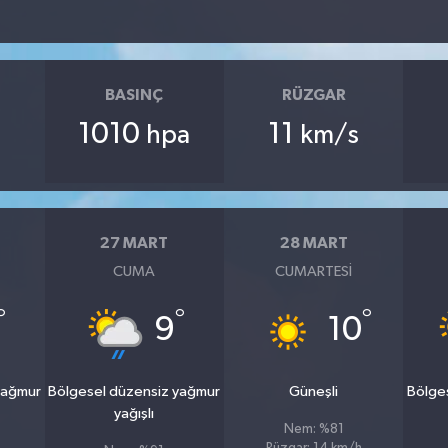
BASINÇ
RÜZGAR
1010
11
hpa
km/s
27 MART
28 MART
CUMA
CUMARTESI
°
°
°
9
10
yağmur
Bölgesel düzensiz yağmur
Güneşli
Bölge
yağışlı
Nem: %81