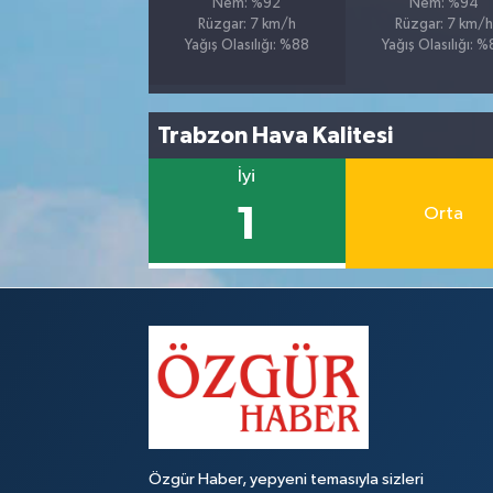
Nem: %92
Nem: %94
Rüzgar: 7 km/h
Rüzgar: 7 km/h
Yağış Olasılığı: %88
Yağış Olasılığı: 
Trabzon Hava Kalitesi
İyi
1
Orta
Özgür Haber, yepyeni temasıyla sizleri