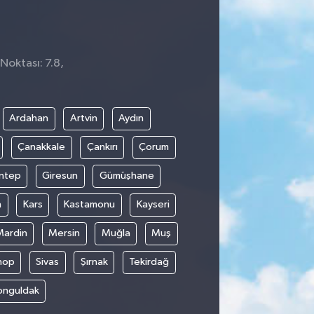
Noktası: 7.8,
Ardahan
Artvin
Aydın
Çanakkale
Çankırı
Çorum
ntep
Giresun
Gümüşhane
n
Kars
Kastamonu
Kayseri
Mardin
Mersin
Muğla
Muş
nop
Sivas
Şırnak
Tekirdağ
onguldak