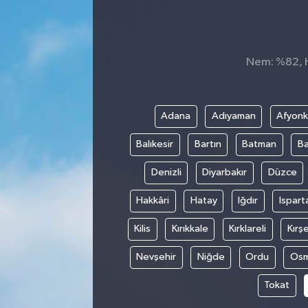
Sağlık
Spor
Nem: %82, Hi
Tarih - Kültür - Sanat - Turizm
Adana
Adıyaman
Afyonk
Yaşam
Balıkesir
Bartın
Batman
Ba
Denizli
Diyarbakır
Düzce
Hakkâri
Hatay
Iğdır
Ispart
Kilis
Kırıkkale
Kırklareli
Kırşe
Nevşehir
Niğde
Ordu
Osm
Tokat