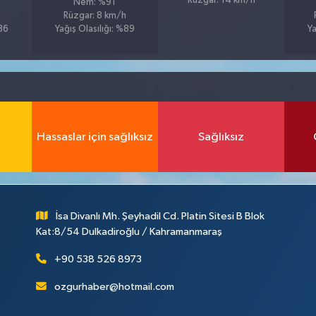
Rüzgar: 14 km/h
Nem: %91
Rüzgar: 8 km/h
%86
Yağış Olasılığı: %89
Ya
Hassaslar için sağlıksız
Sağlıksız
İsa Divanlı Mh. Şeyhadil Cd. Platin Sitesi B Blok
Kat:8/54 Dulkadiroğlu / Kahramanmaraş
+90 538 526 8973
ozgurhaber@hotmail.com