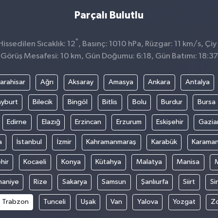
Parçalı Bulutlu
°
ssedilen Sıcaklık: 12
, Basınç: 1010 hPa, Rüzgar: 11 km/s, Çiy 
Görüş Mesafesi: 10 km, Gün Doğumu: 6:18, Gün Batımı: 18:37
arahisar
Ağrı
Aksaray
Amasya
Ankara
Antalya
yburt
Bilecik
Bingöl
Bitlis
Bolu
Burdur
Bursa
Edirne
Elazığ
Erzincan
Erzurum
Eskişehir
Gazia
a
İstanbul
İzmir
Kahramanmaraş
Karabük
Karama
hir
Kocaeli
Konya
Kütahya
Malatya
Manisa
aniye
Rize
Sakarya
Samsun
Şanlıurfa
Siirt
Si
Trabzon
Tunceli
Uşak
Van
Yalova
Yozgat
Z