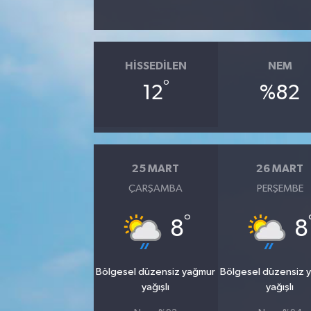
HISSEDILEN
NEM
°
12
%82
25 MART
26 MART
ÇARŞAMBA
PERŞEMBE
°
8
8
Bölgesel düzensiz yağmur
Bölgesel düzensiz 
yağışlı
yağışlı