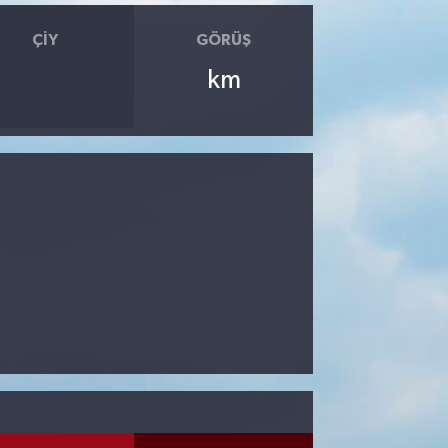
ÇIY
GÖRÜŞ
km