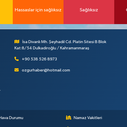
Hassaslar için sağlıksız
Sağlıksız
İsa Divanlı Mh. Şeyhadil Cd. Platin Sitesi B Blok
Kat:8/54 Dulkadiroğlu / Kahramanmaraş
+90 538 526 8973
ozgurhaber@hotmail.com
r
Hava Durumu
Namaz Vakitleri