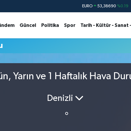
EURO
53,38690
%0.19
STERLİN
61,60380
%0.18
ündem
Güncel
Politika
Spor
Tarih - Kültür - Sanat 
G.ALTIN
6862,09000
%0.19
BİST100
14.598,00
%0
u
BITCOIN
79.591,74
%-1.82
DOLAR
45,43620
%0.02
ün, Yarın ve 1 Haftalık Hava Du
Denizli
°