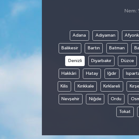
Nem: %
Sağlık
Spor
Adana
Adıyaman
Afyonk
Tarih - Kültür - Sanat - Turizm
Balıkesir
Bartın
Batman
Ba
Yaşam
Denizli
Diyarbakır
Düzce
Hakkâri
Hatay
Iğdır
Ispart
Kilis
Kırıkkale
Kırklareli
Kırşe
Nevşehir
Niğde
Ordu
Osm
Tokat