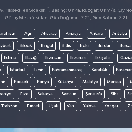
°
, Hissedilen Sıcaklık:
, Basınç: 0 hPa, Rüzgar: 0 km/s, Çiy Nok
Görüş Mesafesi: km, Gün Doğumu: 7:21, Gün Batımı: 7:21
arahisar
Ağrı
Aksaray
Amasya
Ankara
Antalya
yburt
Bilecik
Bingöl
Bitlis
Bolu
Burdur
Bursa
Edirne
Elazığ
Erzincan
Erzurum
Eskişehir
Gazia
a
İstanbul
İzmir
Kahramanmaraş
Karabük
Karama
hir
Kocaeli
Konya
Kütahya
Malatya
Manisa
aniye
Rize
Sakarya
Samsun
Şanlıurfa
Siirt
Si
Trabzon
Tunceli
Uşak
Van
Yalova
Yozgat
Z