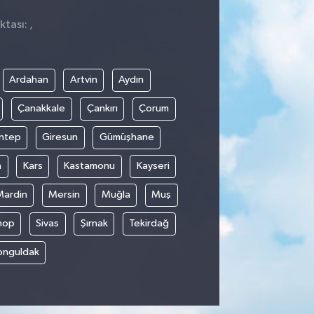
tası: ,
Ardahan
Artvin
Aydın
Çanakkale
Çankırı
Çorum
ntep
Giresun
Gümüşhane
n
Kars
Kastamonu
Kayseri
Mardin
Mersin
Muğla
Muş
nop
Sivas
Şırnak
Tekirdağ
onguldak