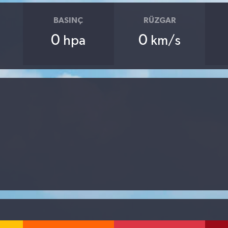
BASINÇ
RÜZGAR
0
0
hpa
km/s