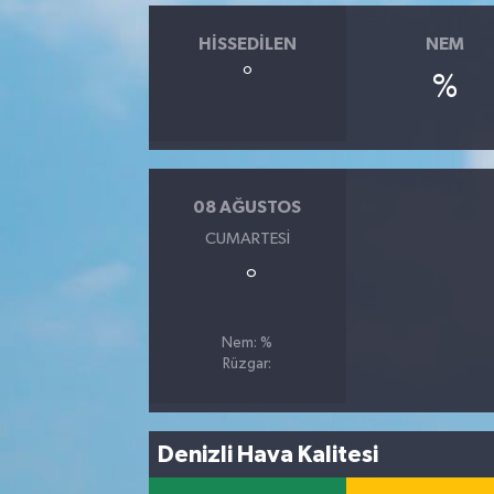
HISSEDILEN
NEM
°
%
08 AĞUSTOS
CUMARTESI
°
Nem: %
Rüzgar:
Denizli Hava Kalitesi