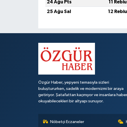
24 Ağu Pts
11 Rebi
25 Ağu Sal
12 Rebi
Özgür Haber, yepyeni temasıyla sizleri
buluştururken, sadelik ve modernizmi bir araya
getiriyor. Şatafattan kaçınıyor ve insanlara habe
okuyabilecekleri bir altyapı sunuyor.
Nöbetçi Eczaneler