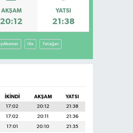
AKŞAM
YATSI
20:12
21:38
eydikemer
Ula
Yatağan
İKINDI
AKŞAM
YATSI
17:02
20:12
21:38
17:02
20:11
21:36
17:01
20:10
21:35