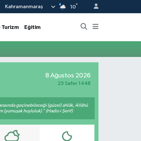
°
Kahramanmaraş
10
- Turizm
Eğitim
8 Ağustos 2026
25 Safer 1448
arasında geçinebileceği (güzel) ahlâk, Allâhü
m (yumuşak huyluluk).” (Hadis-i Şerif)