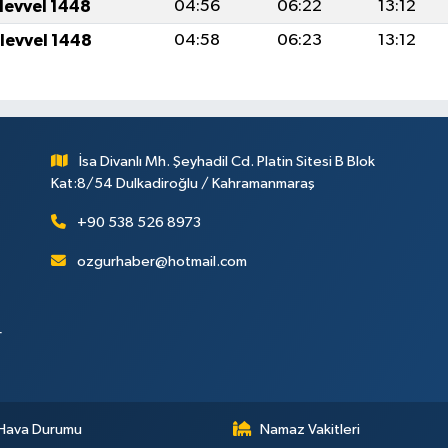
ulevvel 1448
04:56
06:22
13:12
ulevvel 1448
04:58
06:23
13:12
İsa Divanlı Mh. Şeyhadil Cd. Platin Sitesi B Blok
Kat:8/54 Dulkadiroğlu / Kahramanmaraş
+90 538 526 8973
ozgurhaber@hotmail.com
r
Hava Durumu
Namaz Vakitleri