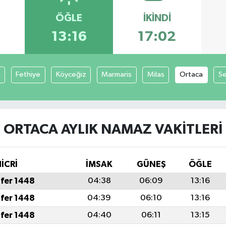
ÖĞLE
İKINDI
9
13:16
17:02
a
Fethiye
Köyceğiz
Marmaris
Milas
Ortaca
S
ORTACA AYLIK NAMAZ VAKITLERI
İCRİ
İMSAK
GÜNEŞ
ÖĞLE
fer 1448
04:38
06:09
13:16
fer 1448
04:39
06:10
13:16
fer 1448
04:40
06:11
13:15