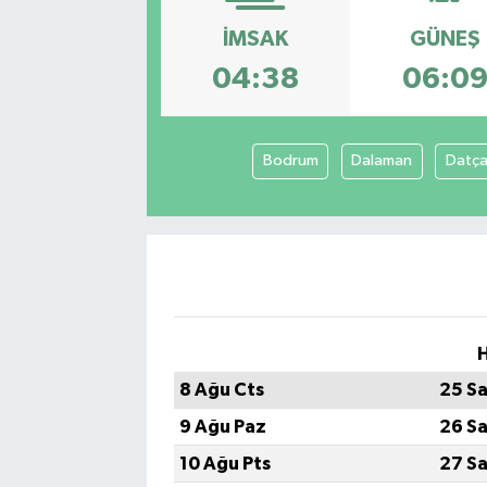
İMSAK
GÜNEŞ
Sağlık
04:38
06:0
Spor
Tarih - Kültür - Sanat - Turizm
Bodrum
Dalaman
Datç
Yaşam
H
8 Ağu Cts
25 Sa
9 Ağu Paz
26 Sa
10 Ağu Pts
27 Sa