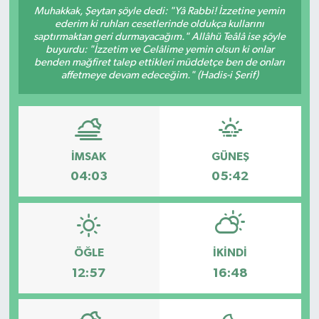
Muhakkak, Şeytan şöyle dedi: "Yâ Rabbi! İzzetine yemin
ederim ki ruhları cesetlerinde oldukça kullarını
Sağlık
saptırmaktan geri durmayacağım." Allâhü Teâlâ ise şöyle
buyurdu: "İzzetim ve Celâlime yemin olsun ki onlar
Spor
benden mağfiret talep ettikleri müddetçe ben de onları
affetmeye devam edeceğim." (Hadis-i Şerif)
Tarih - Kültür - Sanat - Turizm
Yaşam
İMSAK
GÜNEŞ
04:03
05:42
ÖĞLE
İKINDI
12:57
16:48