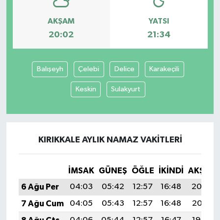
AKŞAM
YATSI
20:02
21:34
Balışeyh
Çelebi
Delice
Karakeçili
Keskin
Sulakyurt
KIRIKKALE AYLIK NAMAZ VAKITLERI
İMSAK
GÜNEŞ
ÖĞLE
İKINDI
AKŞAM
6 Ağu Per
04:03
05:42
12:57
16:48
20:02
7 Ağu Cum
04:05
05:43
12:57
16:48
20:01