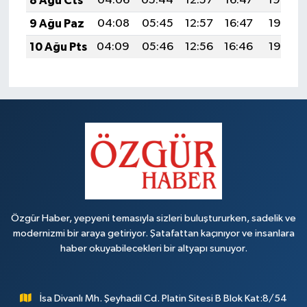
8 Ağu Cts
04:06
05:44
12:57
16:47
19:59
9 Ağu Paz
04:08
05:45
12:57
16:47
19:58
10 Ağu Pts
04:09
05:46
12:56
16:46
19:57
Özgür Haber, yepyeni temasıyla sizleri buluştururken, sadelik ve
modernizmi bir araya getiriyor. Şatafattan kaçınıyor ve insanlara
haber okuyabilecekleri bir altyapı sunuyor.
İsa Divanlı Mh. Şeyhadil Cd. Platin Sitesi B Blok Kat:8/54