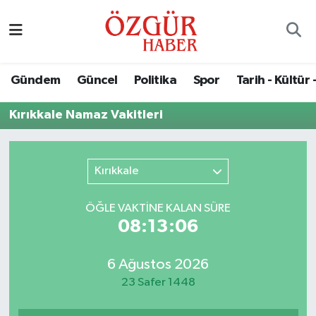
Alısveriş
MODA - GÜZELLİK
Nöbetçi Eczaneler
Gündem
Güncel
Politika
Spor
Tarih - Kültür 
Bilim / Teknoloji
Hava Durumu
Kırıkkale Namaz Vakitleri
Eğitim
Namaz Vakitleri
Ekonomi
Trafik Durumu
Kırıkkale
Güncel
Süper Lig Puan Durumu ve Fikstür
ÖĞLE VAKTİNE KALAN SÜRE
08:13:06
Gündem
Tüm Manşetler
6 Ağustos 2026
Magazin
Son Dakika Haberleri
23 Safer 1448
Politika
Haber Arşivi