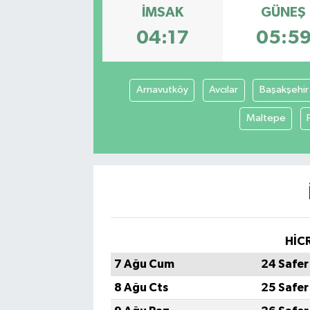
İMSAK
GÜNEŞ
Sağlık
04:17
05:5
Spor
Arnavutköy
Avcılar
Başakşehir
Tarih - Kültür - Sanat - Turizm
Maltepe
Yaşam
HİCR
7 Ağu Cum
24 Safer
8 Ağu Cts
25 Safer