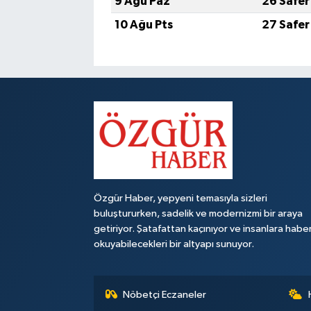
9 Ağu Paz
26 Safer
10 Ağu Pts
27 Safer
Özgür Haber, yepyeni temasıyla sizleri
buluştururken, sadelik ve modernizmi bir araya
getiriyor. Şatafattan kaçınıyor ve insanlara habe
okuyabilecekleri bir altyapı sunuyor.
Nöbetçi Eczaneler