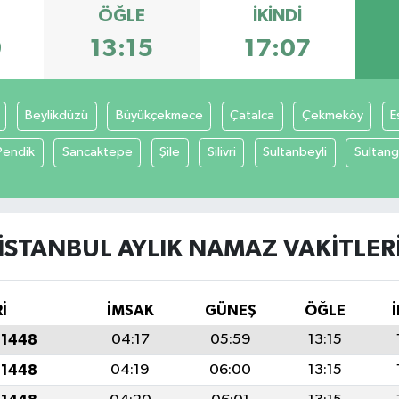
ÖĞLE
İKINDI
9
13:15
17:07
Beylikdüzü
Büyükçekmece
Çatalca
Çekmeköy
E
Pendik
Sancaktepe
Şile
Silivri
Sultanbeyli
Sultang
İSTANBUL AYLIK NAMAZ VAKITLER
İ
İMSAK
GÜNEŞ
ÖĞLE
 1448
04:17
05:59
13:15
 1448
04:19
06:00
13:15