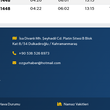
 1448
04:20
06:01
13:15
 1448
04:22
06:02
13:15
İsa Divanlı Mh. Şeyhadil Cd. Platin Sitesi B Blok
Kat:8/54 Dulkadiroğlu / Kahramanmaraş
+90 538 526 8973
ozgurhaber@hotmail.com
r
Hava Durumu
Namaz Vakitleri