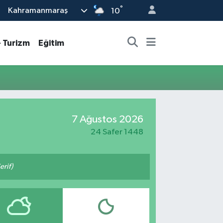
°
Kahramanmaraş
10
- Turizm
Eğitim
7 Ağustos 2026
24 Safer 1448
erif)