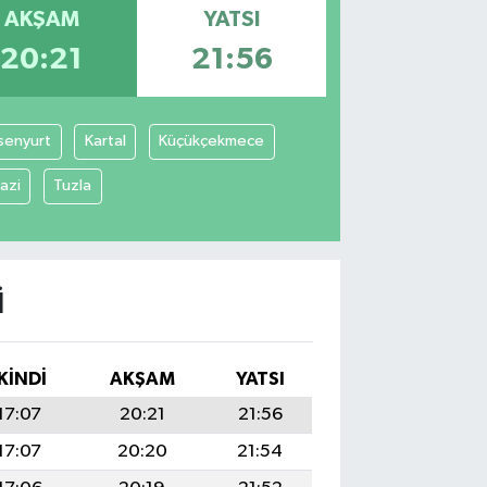
AKŞAM
YATSI
20:21
21:56
senyurt
Kartal
Küçükçekmece
azi
Tuzla
I
İKINDI
AKŞAM
YATSI
17:07
20:21
21:56
17:07
20:20
21:54