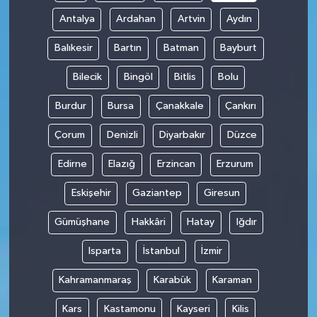
Antalya
Ardahan
Artvin
Aydın
Balıkesir
Bartın
Batman
Bayburt
Bilecik
Bingöl
Bitlis
Bolu
Burdur
Bursa
Çanakkale
Çankırı
Çorum
Denizli
Diyarbakır
Düzce
Edirne
Elazığ
Erzincan
Erzurum
Eskişehir
Gaziantep
Giresun
Gümüşhane
Hakkâri
Hatay
Iğdır
Isparta
İstanbul
İzmir
Kahramanmaraş
Karabük
Karaman
Kars
Kastamonu
Kayseri
Kilis