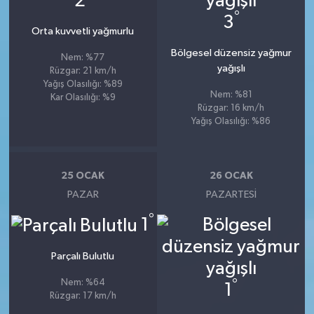
2
°
3
Orta kuvvetli yağmurlu
Bölgesel düzensiz yağmur
Nem: %77
yağışlı
Rüzgar: 21 km/h
Yağış Olasılığı: %89
Nem: %81
Kar Olasılığı: %9
Rüzgar: 16 km/h
Yağış Olasılığı: %86
25 OCAK
26 OCAK
PAZAR
PAZARTESI
°
1
Parçalı Bulutlu
°
Nem: %64
1
Rüzgar: 17 km/h