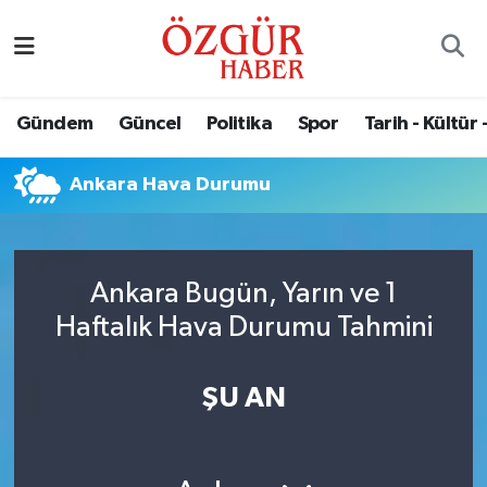
Alısveriş
MODA - GÜZELLİK
Nöbetçi Eczaneler
Gündem
Güncel
Politika
Spor
Tarih - Kültür 
Bilim / Teknoloji
Hava Durumu
Ankara Hava Durumu
Eğitim
Namaz Vakitleri
Ekonomi
Trafik Durumu
Ankara Bugün, Yarın ve 1
Güncel
Süper Lig Puan Durumu ve Fikstür
Haftalık Hava Durumu Tahmini
Gündem
Tüm Manşetler
ŞU AN
Magazin
Son Dakika Haberleri
Politika
Haber Arşivi