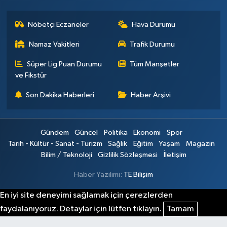
Nöbetçi Eczaneler
Hava Durumu
Namaz Vakitleri
Trafik Durumu
Süper Lig Puan Durumu
Tüm Manşetler
ve Fikstür
Son Dakika Haberleri
Haber Arşivi
Gündem
Güncel
Politika
Ekonomi
Spor
Tarih - Kültür - Sanat - Turizm
Sağlık
Eğitim
Yaşam
Magazin
Bilim / Teknoloji
Gizlilik Sözleşmesi
İletişim
Haber Yazılımı:
TE Bilişim
En iyi site deneyimi sağlamak için çerezlerden
faydalanıyoruz. Detaylar için lütfen tıklayın.
Tamam