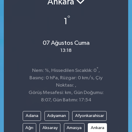
Ankara
Sağlık
°
1
Spor
Tarih - Kültür - Sanat - Turizm
07 Ağustos Cuma
13:18
Yaşam
°
Nem: %, Hissedilen Sıcaklık: 0
,
Basınç: 0 hPa, Rüzgar: 0 km/s, Çiy
Noktası: ,
Görüş Mesafesi: km, Gün Doğumu:
8:07, Gün Batımı: 17:54
Adana
Adıyaman
Afyonkarahisar
Ağrı
Aksaray
Amasya
Ankara