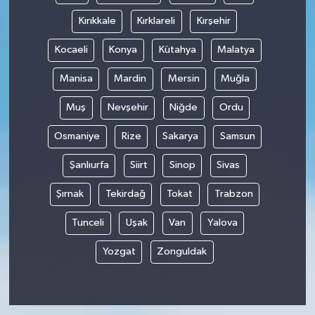
Kırıkkale
Kırklareli
Kırşehir
Kocaeli
Konya
Kütahya
Malatya
Manisa
Mardin
Mersin
Muğla
Muş
Nevşehir
Niğde
Ordu
Osmaniye
Rize
Sakarya
Samsun
Şanlıurfa
Siirt
Sinop
Sivas
Şırnak
Tekirdağ
Tokat
Trabzon
Tunceli
Uşak
Van
Yalova
Yozgat
Zonguldak