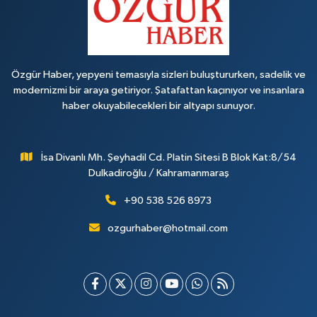
Özgür Haber, yepyeni temasıyla sizleri buluştururken, sadelik ve
modernizmi bir araya getiriyor. Şatafattan kaçınıyor ve insanlara
haber okuyabilecekleri bir altyapı sunuyor.
İsa Divanlı Mh. Şeyhadil Cd. Platin Sitesi B Blok Kat:8/54
Dulkadiroğlu / Kahramanmaraş
+90 538 526 8973
ozgurhaber@hotmail.com