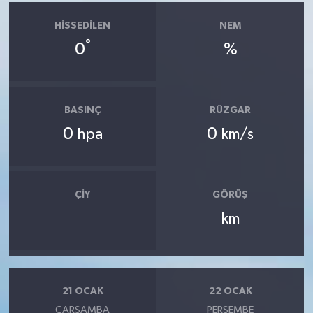
HISSEDILEN
NEM
°
0
%
BASINÇ
RÜZGAR
0
0
hpa
km/s
ÇIY
GÖRÜŞ
km
21 OCAK
22 OCAK
ÇARŞAMBA
PERŞEMBE