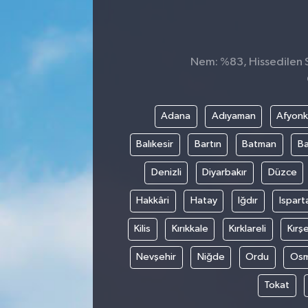
Sağlık
Spor
Nem: %83, Hissedilen Sı
Tarih - Kültür - Sanat - Turizm
Adana
Adıyaman
Afyonk
Yaşam
Balıkesir
Bartın
Batman
Ba
Denizli
Diyarbakır
Düzce
Hakkâri
Hatay
Iğdır
Ispart
Kilis
Kırıkkale
Kırklareli
Kırşe
Nevşehir
Niğde
Ordu
Osm
Tokat