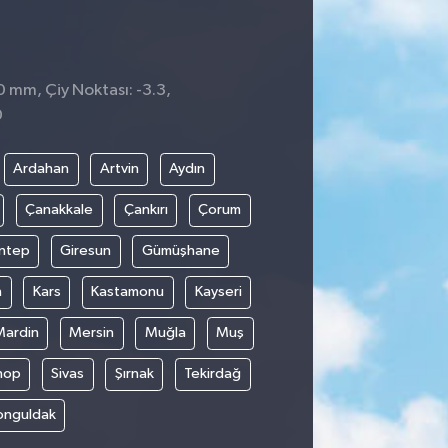
0 mm, Çiy Noktası: -3.3,
0
Ardahan
Artvin
Aydın
Çanakkale
Çankırı
Çorum
ntep
Giresun
Gümüşhane
n
Kars
Kastamonu
Kayseri
Mardin
Mersin
Muğla
Muş
nop
Sivas
Şırnak
Tekirdağ
onguldak