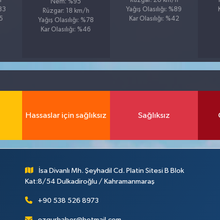
h
Rüzgar: 20 km/h
Nem: %95
%83
Yağış Olasılığı: %89
Rüzgar: 18 km/h
35
Kar Olasılığı: %42
Yağış Olasılığı: %78
Kar Olasılığı: %46
Hassaslar için sağlıksız
Sağlıksız
İsa Divanlı Mh. Şeyhadil Cd. Platin Sitesi B Blok
Kat:8/54 Dulkadiroğlu / Kahramanmaraş
+90 538 526 8973
ozgurhaber@hotmail.com