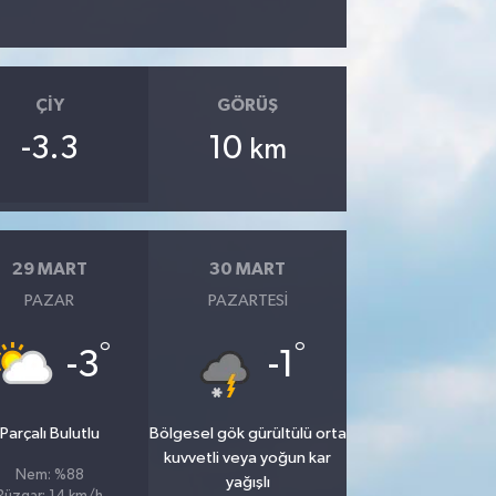
ÇIY
GÖRÜŞ
-3.3
10
km
29 MART
30 MART
PAZAR
PAZARTESI
°
°
-3
-1
Parçalı Bulutlu
Bölgesel gök gürültülü orta
kuvvetli veya yoğun kar
Nem: %88
yağışlı