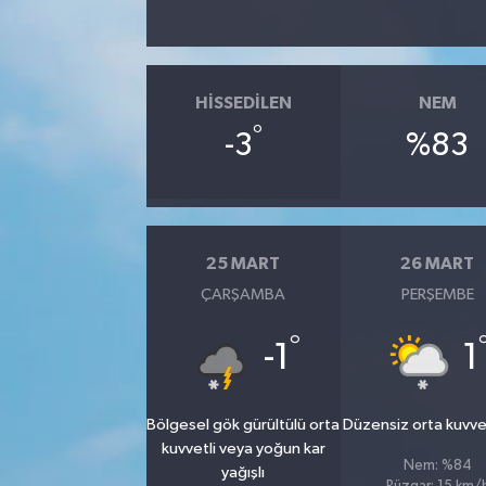
HISSEDILEN
NEM
°
-3
%83
25 MART
26 MART
ÇARŞAMBA
PERŞEMBE
°
-1
1
Bölgesel gök gürültülü orta
Düzensiz orta kuvvetl
kuvvetli veya yoğun kar
Nem: %84
yağışlı