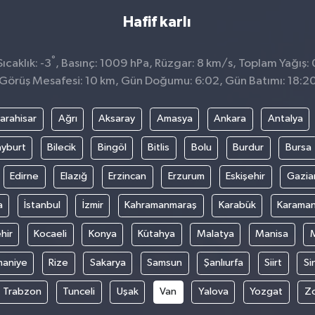
Hafif karlı
°
caklık: -3
, Basınç: 1009 hPa, Rüzgar: 8 km/s, Toplam Yağış: 
Görüş Mesafesi: 10 km, Gün Doğumu: 6:02, Gün Batımı: 18:2
arahisar
Ağrı
Aksaray
Amasya
Ankara
Antalya
yburt
Bilecik
Bingöl
Bitlis
Bolu
Burdur
Bursa
Edirne
Elazığ
Erzincan
Erzurum
Eskişehir
Gazia
a
İstanbul
İzmir
Kahramanmaraş
Karabük
Karama
hir
Kocaeli
Konya
Kütahya
Malatya
Manisa
aniye
Rize
Sakarya
Samsun
Şanlıurfa
Siirt
Si
Trabzon
Tunceli
Uşak
Van
Yalova
Yozgat
Z