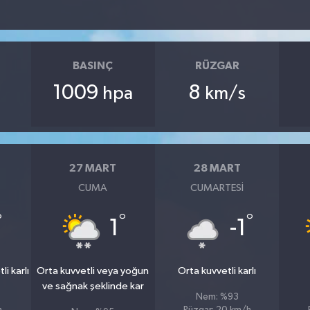
BASINÇ
RÜZGAR
1009
8
hpa
km/s
27 MART
28 MART
CUMA
CUMARTESI
°
°
°
1
-1
i karlı
Orta kuvvetli veya yoğun
Orta kuvvetli karlı
ve sağnak şeklinde kar
Nem: %93