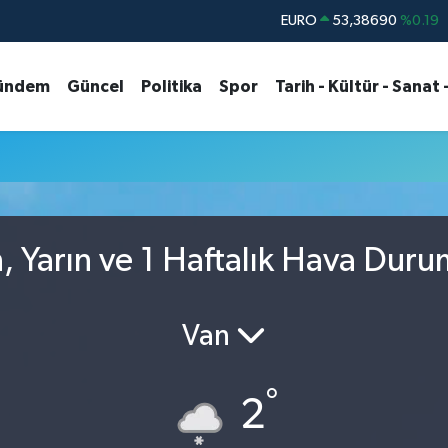
EURO
53,38690
%0.19
STERLİN
61,60380
%0.18
ündem
Güncel
Politika
Spor
Tarih - Kültür - Sanat 
G.ALTIN
6862,09000
%0.19
BİST100
14.598,00
%0
BITCOIN
79.591,74
%-1.82
DOLAR
45,43620
%0.02
 Yarın ve 1 Haftalık Hava Dur
Van
°
2