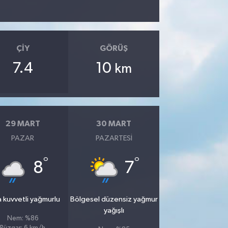
ÇIY
GÖRÜŞ
7.4
10
km
29 MART
30 MART
PAZAR
PAZARTESI
°
°
8
7
 kuvvetli yağmurlu
Bölgesel düzensiz yağmur
yağışlı
Nem: %86