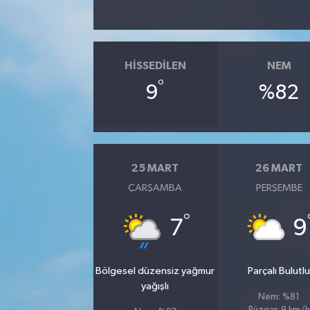
HISSEDILEN
NEM
°
9
%82
25 MART
26 MART
ÇARŞAMBA
PERŞEMBE
°
7
9
Bölgesel düzensiz yağmur
Parçalı Bulutl
yağışlı
Nem: %81