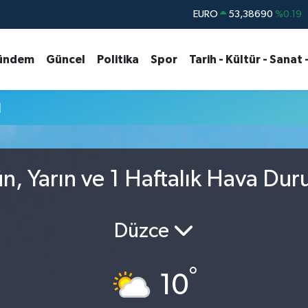
EURO
53,38690
%0.19
STERLİN
61,60380
%0.18
ündem
Güncel
Politika
Spor
Tarih - Kültür - Sanat 
G.ALTIN
6862,09000
%0.19
BİST100
14.598,00
%0
u
BITCOIN
79.591,74
%-1.82
DOLAR
45,43620
%0.02
, Yarın ve 1 Haftalık Hava Du
Düzce
°
10