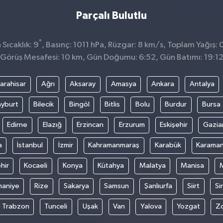
Parçalı Bulutlu
°
Sıcaklık: 9
, Basınç: 1011 hPa, Rüzgar: 8 km/s, Toplam Yağış: 
Görüş Mesafesi: 10 km, Gün Doğumu: 6:52, Gün Batımı: 19:1
arahisar
Ağrı
Aksaray
Amasya
Ankara
Antalya
yburt
Bilecik
Bingöl
Bitlis
Bolu
Burdur
Bursa
Edirne
Elazığ
Erzincan
Erzurum
Eskişehir
Gazia
a
İstanbul
İzmir
Kahramanmaraş
Karabük
Karama
hir
Kocaeli
Konya
Kütahya
Malatya
Manisa
aniye
Rize
Sakarya
Samsun
Şanlıurfa
Siirt
Si
Trabzon
Tunceli
Uşak
Van
Yalova
Yozgat
Z