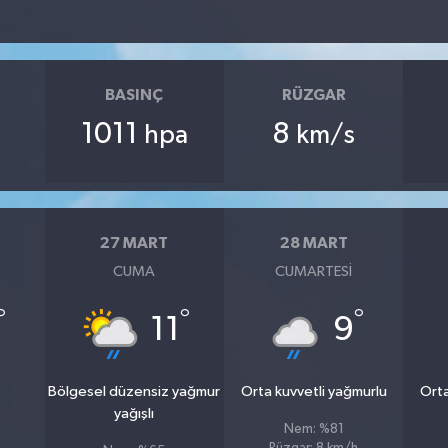
BASINÇ
RÜZGAR
1011
8
hpa
km/s
27 MART
28 MART
CUMA
CUMARTESI
°
°
°
11
9
u
Bölgesel düzensiz yağmur
Orta kuvvetli yağmurlu
Orta
yağışlı
Nem: %81