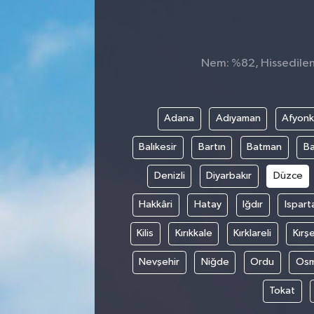
Sağlık
Spor
Nem: %82, Hissedilen 
Tarih - Kültür - Sanat - Turizm
Adana
Adıyaman
Afyonk
Yaşam
Balıkesir
Bartın
Batman
Ba
Denizli
Diyarbakır
Düzce
Hakkâri
Hatay
Iğdır
Ispart
Kilis
Kırıkkale
Kırklareli
Kırşe
Nevşehir
Niğde
Ordu
Osm
Tokat