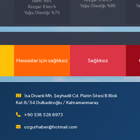
Rüzgar: 8 km/h
Nem: %65
Yağış Olasılığı: %86
Ya
Rüzgar: 8 km/h
Yağış Olasılığı: %75
Hassaslar için sağlıksız
Sağlıksız
İsa Divanlı Mh. Şeyhadil Cd. Platin Sitesi B Blok
Kat:8/54 Dulkadiroğlu / Kahramanmaraş
+90 538 526 8973
ozgurhaber@hotmail.com