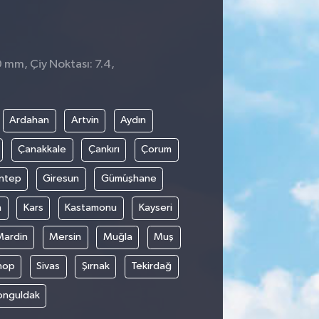
0 mm, Çiy Noktası: 7.4,
2
Ardahan
Artvin
Aydın
Çanakkale
Çankırı
Çorum
ntep
Giresun
Gümüşhane
n
Kars
Kastamonu
Kayseri
Mardin
Mersin
Muğla
Muş
nop
Sivas
Şırnak
Tekirdağ
onguldak