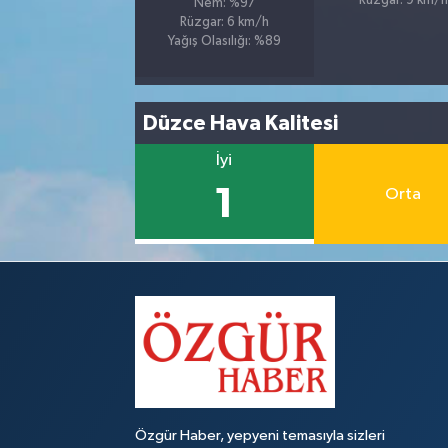
Rüzgar: 9 km/h
Nem: %97
Rüzgar: 6 km/h
Yağış Olasılığı: %89
Düzce Hava Kalitesi
İyi
1
Orta
Özgür Haber, yepyeni temasıyla sizleri