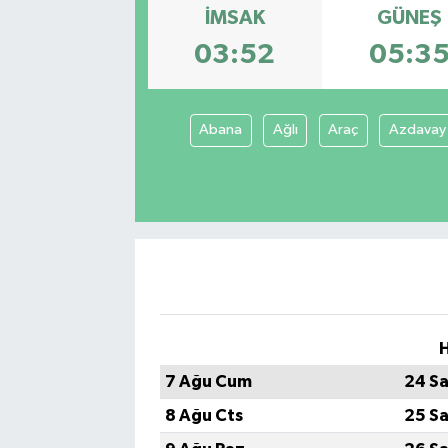
İMSAK
GÜNEŞ
Sağlık
03:52
05:3
Spor
Abana
Ağlı
Araç
Azdavay
Tarih - Kültür - Sanat - Turizm
Yaşam
H
7 Ağu Cum
24 Sa
8 Ağu Cts
25 Sa