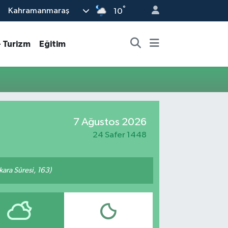
°
Kahramanmaraş
10
- Turizm
Eğitim
7 Ağustos 2026
24 Safer 1448
akara Sûresi, 163)