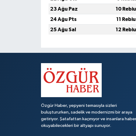
23 Ağu Paz
10 Rebi
24 Ağu Pts
11 Rebi
25 Ağu Sal
12 Rebi
Özgür Haber, yepyeni temasıyla sizleri
buluştururken, sadelik ve modernizmi bir araya
getiriyor. Şatafattan kaçınıyor ve insanlara habe
okuyabilecekleri bir altyapı sunuyor.