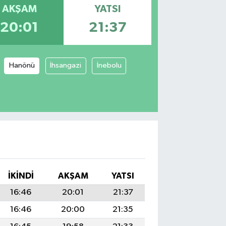
AKŞAM
YATSI
20:01
21:37
Hanönü
İhsangazi
İnebolu
I
İKINDI
AKŞAM
YATSI
16:46
20:01
21:37
16:46
20:00
21:35