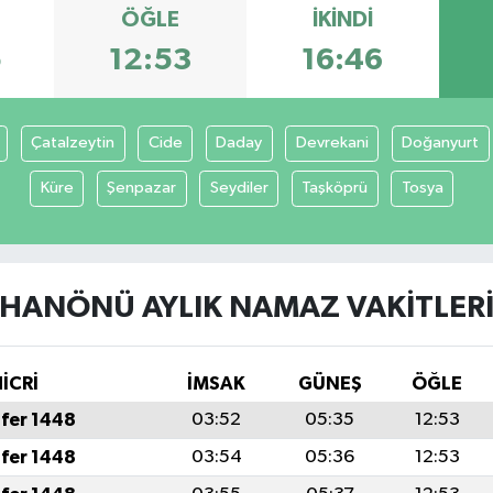
ÖĞLE
İKINDI
5
12:53
16:46
Çatalzeytin
Cide
Daday
Devrekani
Doğanyurt
Küre
Şenpazar
Seydiler
Taşköprü
Tosya
HANÖNÜ AYLIK NAMAZ VAKITLER
İCRİ
İMSAK
GÜNEŞ
ÖĞLE
fer 1448
03:52
05:35
12:53
fer 1448
03:54
05:36
12:53