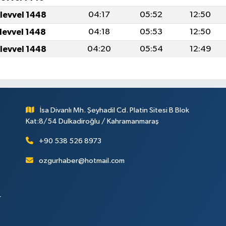
ulevvel 1448
04:17
05:52
12:50
ulevvel 1448
04:18
05:53
12:50
ulevvel 1448
04:20
05:54
12:49
İsa Divanlı Mh. Şeyhadil Cd. Platin Sitesi B Blok
Kat:8/54 Dulkadiroğlu / Kahramanmaraş
+90 538 526 8973
ozgurhaber@hotmail.com
r