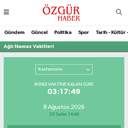
Alısveriş
MODA - GÜZELLİK
Nöbetçi Eczaneler
Gündem
Güncel
Politika
Spor
Tarih - Kültür 
Bilim / Teknoloji
Hava Durumu
Ağlı Namaz Vakitleri
Eğitim
Namaz Vakitleri
Ekonomi
Trafik Durumu
Kastamonu
Güncel
Süper Lig Puan Durumu ve Fikstür
İKINDI VAKTİNE KALAN SÜRE
03:17:49
Gündem
Tüm Manşetler
8 Ağustos 2026
Magazin
Son Dakika Haberleri
25 Safer 1448
Politika
Haber Arşivi