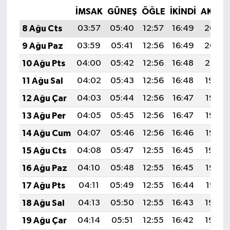
İMSAK
GÜNEŞ
ÖĞLE
İKINDI
AKŞA
8 Ağu Cts
03:57
05:40
12:57
16:49
20:03
9 Ağu Paz
03:59
05:41
12:56
16:49
20:02
10 Ağu Pts
04:00
05:42
12:56
16:48
20:01
11 Ağu Sal
04:02
05:43
12:56
16:48
19:59
12 Ağu Çar
04:03
05:44
12:56
16:47
19:58
13 Ağu Per
04:05
05:45
12:56
16:47
19:57
14 Ağu Cum
04:07
05:46
12:56
16:46
19:55
15 Ağu Cts
04:08
05:47
12:55
16:45
19:54
16 Ağu Paz
04:10
05:48
12:55
16:45
19:52
17 Ağu Pts
04:11
05:49
12:55
16:44
19:51
18 Ağu Sal
04:13
05:50
12:55
16:43
19:50
19 Ağu Çar
04:14
05:51
12:55
16:42
19:48