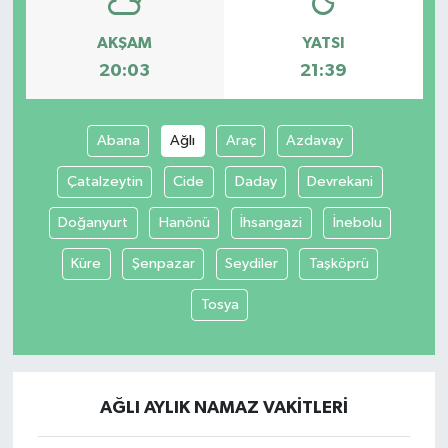
AKŞAM
YATSI
20:03
21:39
Abana
Ağlı
Araç
Azdavay
Çatalzeytin
Cide
Daday
Devrekani
Doğanyurt
Hanönü
İhsangazi
İnebolu
Küre
Şenpazar
Seydiler
Taşköprü
Tosya
AĞLI AYLIK NAMAZ VAKITLERI