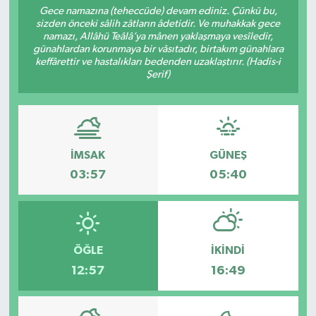
Gece namazına (teheccüde) devam ediniz. Çünkü bu,
sizden önceki sâlih zâtların âdetidir. Ve muhakkak gece
Sağlık
namazı, Allâhü Teâlâ’ya mânen yaklaşmaya vesîledir,
günahlardan korunmaya bir vâsıtadır, birtakım günahlara
Spor
keffârettir ve hastalıkları bedenden uzaklaştırır. (Hadis-i
Şerif)
Tarih - Kültür - Sanat - Turizm
Yaşam
İMSAK
GÜNEŞ
03:57
05:40
ÖĞLE
İKINDI
12:57
16:49