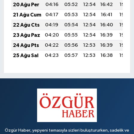
20 Ağu Per
04:16
05:52
12:54
16:42
19:47
21 Ağu Cum
04:17
05:53
12:54
16:41
19:45
22 Ağu Cts
04:19
05:54
12:54
16:40
19:44
23 Ağu Paz
04:20
05:55
12:54
16:39
19:42
24 Ağu Pts
04:22
05:56
12:53
16:39
19:40
25 Ağu Sal
04:23
05:57
12:53
16:38
19:39
Özgür Haber, yepyeni temasıyla sizleri buluştururken, sadelik ve