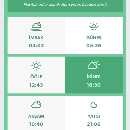
Nasihat edici olarak ölüm yeter. (Hadis-i Şerif)
Sağlık
Spor
İMSAK
GÜNEŞ
Tarih - Kültür - Sanat - Turizm
04:03
05:36
Yaşam
ÖĞLE
İKINDI
12:43
16:30
AKŞAM
YATSI
19:40
21:06