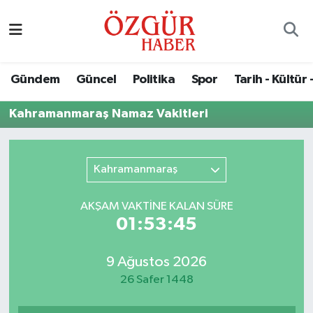
Alısveriş
MODA - GÜZELLİK
Nöbetçi Eczaneler
Gündem
Güncel
Politika
Spor
Tarih - Kültür 
Bilim / Teknoloji
Hava Durumu
Kahramanmaraş Namaz Vakitleri
Eğitim
Namaz Vakitleri
Ekonomi
Trafik Durumu
Kahramanmaraş
Güncel
Süper Lig Puan Durumu ve Fikstür
AKŞAM VAKTİNE KALAN SÜRE
01:53:45
Gündem
Tüm Manşetler
9 Ağustos 2026
Magazin
Son Dakika Haberleri
26 Safer 1448
Politika
Haber Arşivi