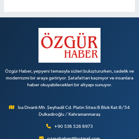
Özgür Haber, yepyeni temasıyla sizleri buluştururken, sadelik ve
modernizmi bir araya getiriyor. Şatafattan kaçınıyor ve insanlara
haber okuyabilecekleri bir altyapı sunuyor.
İsa Divanlı Mh. Şeyhadil Cd. Platin Sitesi B Blok Kat:8/54
Dulkadiroğlu / Kahramanmaraş
+90 538 526 8973
ozgurhaber@hotmail.com