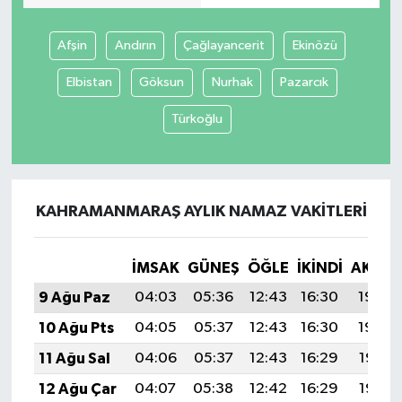
Afşin
Andırın
Çağlayancerit
Ekinözü
Elbistan
Göksun
Nurhak
Pazarcık
Türkoğlu
KAHRAMANMARAŞ AYLIK NAMAZ VAKITLERI
İMSAK
GÜNEŞ
ÖĞLE
İKINDI
AKŞA
9 Ağu Paz
04:03
05:36
12:43
16:30
19:40
10 Ağu Pts
04:05
05:37
12:43
16:30
19:39
11 Ağu Sal
04:06
05:37
12:43
16:29
19:38
12 Ağu Çar
04:07
05:38
12:42
16:29
19:37