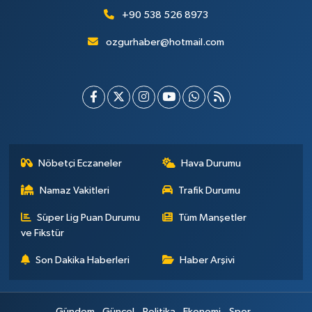
+90 538 526 8973
ozgurhaber@hotmail.com
Nöbetçi Eczaneler
Hava Durumu
Namaz Vakitleri
Trafik Durumu
Süper Lig Puan Durumu
Tüm Manşetler
ve Fikstür
Son Dakika Haberleri
Haber Arşivi
Gündem
Güncel
Politika
Ekonomi
Spor