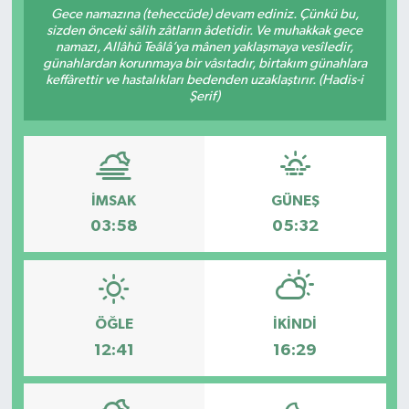
Gece namazına (teheccüde) devam ediniz. Çünkü bu,
sizden önceki sâlih zâtların âdetidir. Ve muhakkak gece
Sağlık
namazı, Allâhü Teâlâ’ya mânen yaklaşmaya vesîledir,
günahlardan korunmaya bir vâsıtadır, birtakım günahlara
Spor
keffârettir ve hastalıkları bedenden uzaklaştırır. (Hadis-i
Şerif)
Tarih - Kültür - Sanat - Turizm
Yaşam
İMSAK
GÜNEŞ
03:58
05:32
ÖĞLE
İKINDI
12:41
16:29