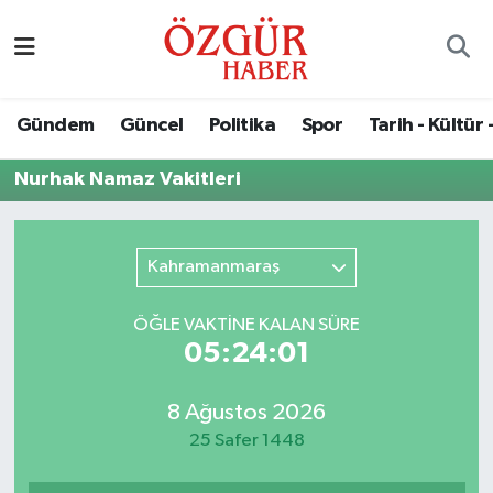
Alısveriş
MODA - GÜZELLİK
Nöbetçi Eczaneler
Gündem
Güncel
Politika
Spor
Tarih - Kültür 
Bilim / Teknoloji
Hava Durumu
Nurhak Namaz Vakitleri
Eğitim
Namaz Vakitleri
Ekonomi
Trafik Durumu
Kahramanmaraş
Güncel
Süper Lig Puan Durumu ve Fikstür
ÖĞLE VAKTİNE KALAN SÜRE
05:24:01
Gündem
Tüm Manşetler
8 Ağustos 2026
Magazin
Son Dakika Haberleri
25 Safer 1448
Politika
Haber Arşivi