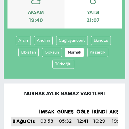
AKŞAM
YATSI
19:40
21:07
Afşin
Andırın
Çağlayancerit
Ekinözü
Elbistan
Göksun
Nurhak
Pazarcık
Türkoğlu
NURHAK AYLIK NAMAZ VAKITLERI
İMSAK
GÜNEŞ
ÖĞLE
İKINDI
AKŞAM
8 Ağu Cts
03:58
05:32
12:41
16:29
19:40