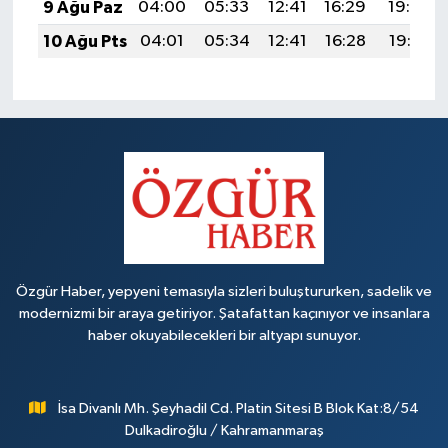
9 Ağu Paz
04:00
05:33
12:41
16:29
19:39
10 Ağu Pts
04:01
05:34
12:41
16:28
19:38
Özgür Haber, yepyeni temasıyla sizleri buluştururken, sadelik ve
modernizmi bir araya getiriyor. Şatafattan kaçınıyor ve insanlara
haber okuyabilecekleri bir altyapı sunuyor.
İsa Divanlı Mh. Şeyhadil Cd. Platin Sitesi B Blok Kat:8/54
Dulkadiroğlu / Kahramanmaraş