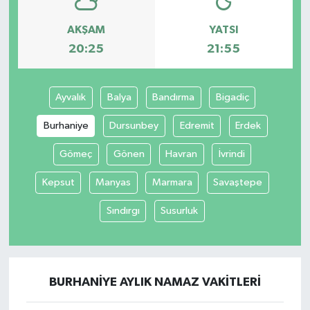
AKŞAM
YATSI
20:25
21:55
Ayvalık
Balya
Bandırma
Bigadiç
Burhaniye
Dursunbey
Edremit
Erdek
Gömeç
Gönen
Havran
İvrindi
Kepsut
Manyas
Marmara
Savaştepe
Sındırgı
Susurluk
BURHANIYE AYLIK NAMAZ VAKITLERI