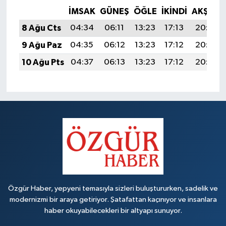
İMSAK
GÜNEŞ
ÖĞLE
İKINDI
AKŞAM
8 Ağu Cts
04:34
06:11
13:23
17:13
20:25
9 Ağu Paz
04:35
06:12
13:23
17:12
20:24
10 Ağu Pts
04:37
06:13
13:23
17:12
20:22
Özgür Haber, yepyeni temasıyla sizleri buluştururken, sadelik ve
modernizmi bir araya getiriyor. Şatafattan kaçınıyor ve insanlara
haber okuyabilecekleri bir altyapı sunuyor.