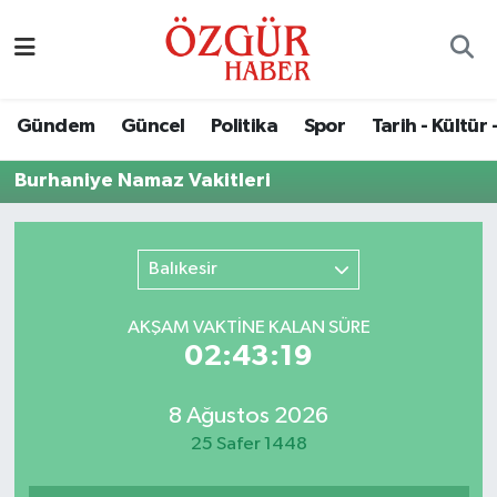
Alısveriş
MODA - GÜZELLİK
Nöbetçi Eczaneler
Gündem
Güncel
Politika
Spor
Tarih - Kültür 
Bilim / Teknoloji
Hava Durumu
Burhaniye Namaz Vakitleri
Eğitim
Namaz Vakitleri
Ekonomi
Trafik Durumu
Balıkesir
Güncel
Süper Lig Puan Durumu ve Fikstür
AKŞAM VAKTİNE KALAN SÜRE
02:43:19
Gündem
Tüm Manşetler
8 Ağustos 2026
Magazin
Son Dakika Haberleri
25 Safer 1448
Politika
Haber Arşivi