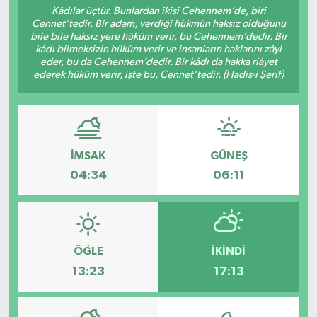
Kâdılar üçtür. Bunlardan ikisi Cehennem’de, biri
Cennet’tedir. Bir adam, verdiği hükmün haksız olduğunu
Sağlık
bile bile haksız yere hüküm verir, bu Cehennem’dedir. Bir
kâdı bilmeksizin hüküm verir ve insanların haklarını zâyi
Spor
eder, bu da Cehennem’dedir. Bir kâdı da hakka riâyet
ederek hüküm verir, işte bu, Cennet’tedir. (Hadis-i Şerif)
Tarih - Kültür - Sanat - Turizm
Yaşam
İMSAK
GÜNEŞ
04:34
06:11
ÖĞLE
İKINDI
13:23
17:13