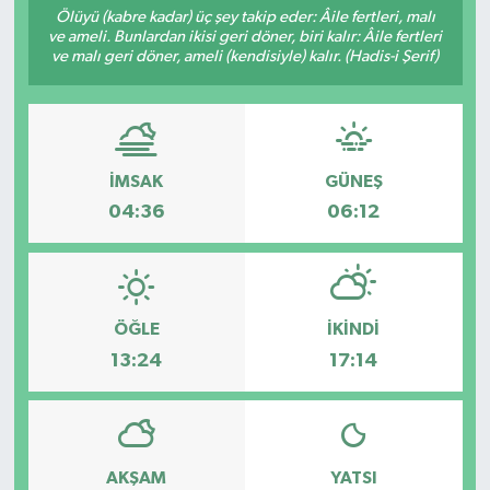
Ölüyü (kabre kadar) üç şey takip eder: Âile fertleri, malı
ve ameli. Bunlardan ikisi geri döner, biri kalır: Âile fertleri
Sağlık
ve malı geri döner, ameli (kendisiyle) kalır. (Hadis-i Şerif)
Spor
Tarih - Kültür - Sanat - Turizm
İMSAK
GÜNEŞ
Yaşam
04:36
06:12
ÖĞLE
İKINDI
13:24
17:14
AKŞAM
YATSI