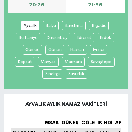
20:26
21:56
Ayvalık
Balya
Bandırma
Bigadiç
Burhaniye
Dursunbey
Edremit
Erdek
Gömeç
Gönen
Havran
İvrindi
Kepsut
Manyas
Marmara
Savaştepe
Sındırgı
Susurluk
AYVALIK AYLIK NAMAZ VAKITLERI
İMSAK
GÜNEŞ
ÖĞLE
İKINDI
AKŞA