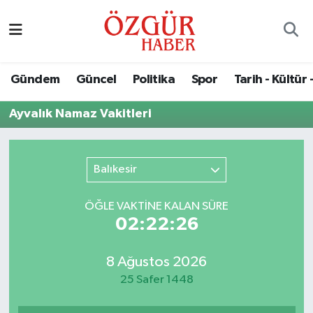
Alısveriş
MODA - GÜZELLİK
Nöbetçi Eczaneler
Gündem
Güncel
Politika
Spor
Tarih - Kültür 
Bilim / Teknoloji
Hava Durumu
Ayvalık Namaz Vakitleri
Eğitim
Namaz Vakitleri
Ekonomi
Trafik Durumu
Balıkesir
Güncel
Süper Lig Puan Durumu ve Fikstür
ÖĞLE VAKTİNE KALAN SÜRE
02:22:26
Gündem
Tüm Manşetler
8 Ağustos 2026
Magazin
Son Dakika Haberleri
25 Safer 1448
Politika
Haber Arşivi