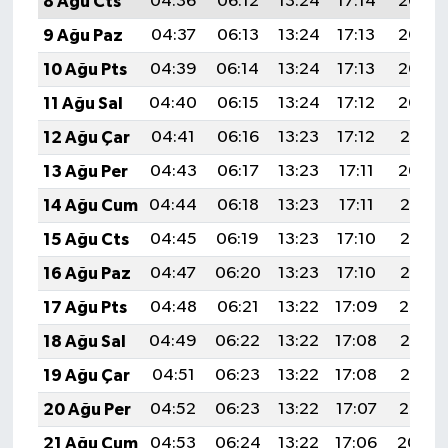
8 Ağu Cts
04:36
06:12
13:24
17:14
20:26
9 Ağu Paz
04:37
06:13
13:24
17:13
20:24
10 Ağu Pts
04:39
06:14
13:24
17:13
20:23
11 Ağu Sal
04:40
06:15
13:24
17:12
20:22
12 Ağu Çar
04:41
06:16
13:23
17:12
20:21
13 Ağu Per
04:43
06:17
13:23
17:11
20:20
14 Ağu Cum
04:44
06:18
13:23
17:11
20:18
15 Ağu Cts
04:45
06:19
13:23
17:10
20:17
16 Ağu Paz
04:47
06:20
13:23
17:10
20:16
17 Ağu Pts
04:48
06:21
13:22
17:09
20:14
18 Ağu Sal
04:49
06:22
13:22
17:08
20:13
19 Ağu Çar
04:51
06:23
13:22
17:08
20:12
20 Ağu Per
04:52
06:23
13:22
17:07
20:10
21 Ağu Cum
04:53
06:24
13:22
17:06
20:09