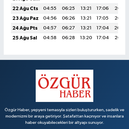
22 Ağu Cts
04:55
06:25
13:21
17:06
20:07
23 Ağu Paz
04:56
06:26
13:21
17:05
20:06
24 Ağu Pts
04:57
06:27
13:21
17:04
20:04
25 Ağu Sal
04:58
06:28
13:20
17:04
20:03
Özgür Haber, yepyeni temasıyla sizleri buluştururken, sadelik ve
modernizmi bir araya getiriyor. Şatafattan kaçınıyor ve insanlara
haber okuyabilecekleri bir altyapı sunuyor.