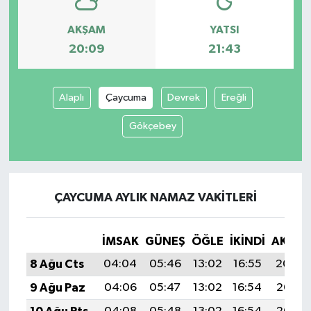
AKŞAM
YATSI
20:09
21:43
Alaplı
Çaycuma
Devrek
Ereğli
Gökçebey
ÇAYCUMA AYLIK NAMAZ VAKITLERI
İMSAK
GÜNEŞ
ÖĞLE
İKINDI
AKŞA
8 Ağu Cts
04:04
05:46
13:02
16:55
20:09
9 Ağu Paz
04:06
05:47
13:02
16:54
20:07