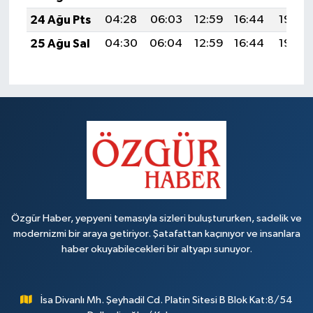
24 Ağu Pts
04:28
06:03
12:59
16:44
19:46
25 Ağu Sal
04:30
06:04
12:59
16:44
19:44
Özgür Haber, yepyeni temasıyla sizleri buluştururken, sadelik ve
modernizmi bir araya getiriyor. Şatafattan kaçınıyor ve insanlara
haber okuyabilecekleri bir altyapı sunuyor.
İsa Divanlı Mh. Şeyhadil Cd. Platin Sitesi B Blok Kat:8/54