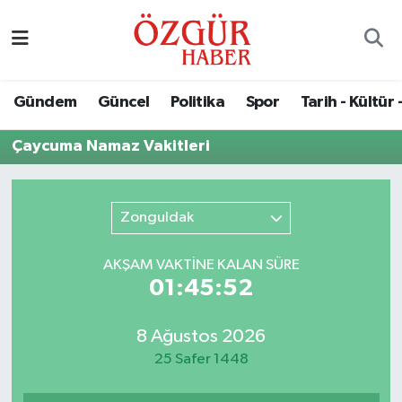
Alısveriş
MODA - GÜZELLİK
Nöbetçi Eczaneler
Gündem
Güncel
Politika
Spor
Tarih - Kültür 
Bilim / Teknoloji
Hava Durumu
Çaycuma Namaz Vakitleri
Eğitim
Namaz Vakitleri
Ekonomi
Trafik Durumu
Zonguldak
Güncel
Süper Lig Puan Durumu ve Fikstür
AKŞAM VAKTİNE KALAN SÜRE
01:45:52
Gündem
Tüm Manşetler
8 Ağustos 2026
Magazin
Son Dakika Haberleri
25 Safer 1448
Politika
Haber Arşivi