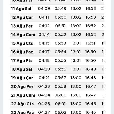
10 Ağu Pts
04:08
05:48
13:02
16:54
20:06
11 Ağu Sal
04:09
05:49
13:02
16:53
20:05
12 Ağu Çar
04:11
05:50
13:02
16:53
20:03
13 Ağu Per
04:12
05:51
13:02
16:52
20:02
14 Ağu Cum
04:14
05:52
13:02
16:52
20:01
15 Ağu Cts
04:15
05:53
13:01
16:51
19:59
16 Ağu Paz
04:17
05:54
13:01
16:50
19:58
17 Ağu Pts
04:18
05:55
13:01
16:50
19:56
18 Ağu Sal
04:20
05:56
13:01
16:49
19:55
19 Ağu Çar
04:21
05:57
13:00
16:48
19:54
20 Ağu Per
04:23
05:58
13:00
16:47
19:52
21 Ağu Cum
04:24
06:00
13:00
16:47
19:51
22 Ağu Cts
04:26
06:01
13:00
16:46
19:49
23 Ağu Paz
04:27
06:02
13:00
16:45
19:48