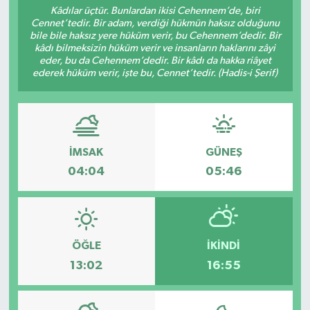
Kâdılar üçtür. Bunlardan ikisi Cehennem’de, biri
Cennet’tedir. Bir adam, verdiği hükmün haksız olduğunu
Sağlık
bile bile haksız yere hüküm verir, bu Cehennem’dedir. Bir
kâdı bilmeksizin hüküm verir ve insanların haklarını zâyi
Spor
eder, bu da Cehennem’dedir. Bir kâdı da hakka riâyet
ederek hüküm verir, işte bu, Cennet’tedir. (Hadis-i Şerif)
Tarih - Kültür - Sanat - Turizm
Yaşam
İMSAK
GÜNEŞ
04:04
05:46
ÖĞLE
İKINDI
13:02
16:55