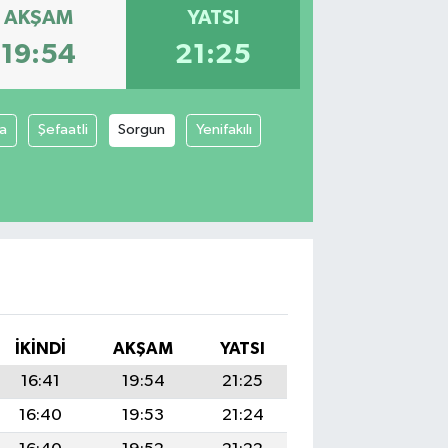
AKŞAM
YATSI
19:54
21:25
ya
Şefaatli
Sorgun
Yenifakılı
İKINDI
AKŞAM
YATSI
16:41
19:54
21:25
16:40
19:53
21:24