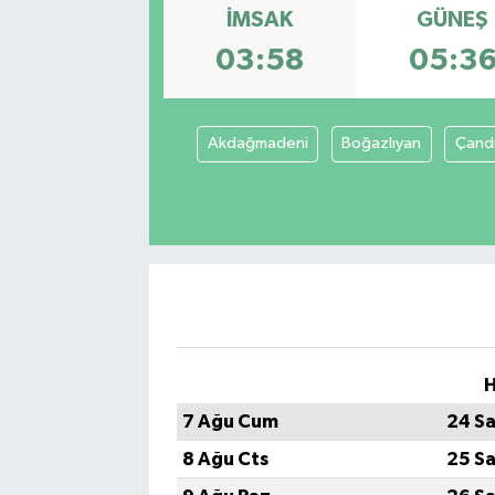
İMSAK
GÜNEŞ
Sağlık
03:58
05:3
Spor
Akdağmadeni
Boğazlıyan
Çandı
Tarih - Kültür - Sanat - Turizm
Yaşam
H
7 Ağu Cum
24 Sa
8 Ağu Cts
25 Sa