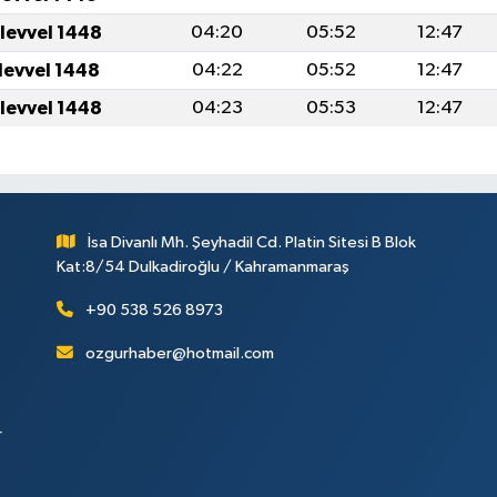
levvel 1448
04:20
05:52
12:47
levvel 1448
04:22
05:52
12:47
levvel 1448
04:23
05:53
12:47
İsa Divanlı Mh. Şeyhadil Cd. Platin Sitesi B Blok
Kat:8/54 Dulkadiroğlu / Kahramanmaraş
+90 538 526 8973
ozgurhaber@hotmail.com
r