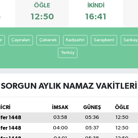
ÖĞLE
İKINDI
6
12:50
16:41
r
Çayıralan
Çekerek
Kadışehri
Saraykent
Sarıka
Yerköy
SORGUN AYLIK NAMAZ VAKITLERI
İCRİ
İMSAK
GÜNEŞ
ÖĞLE
fer 1448
03:58
05:36
12:50
fer 1448
04:00
05:37
12:50