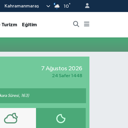
°
Kahramanmaraş
10
- Turizm
Eğitim
7 Ağustos 2026
24 Safer 1448
akara Sûresi, 163)