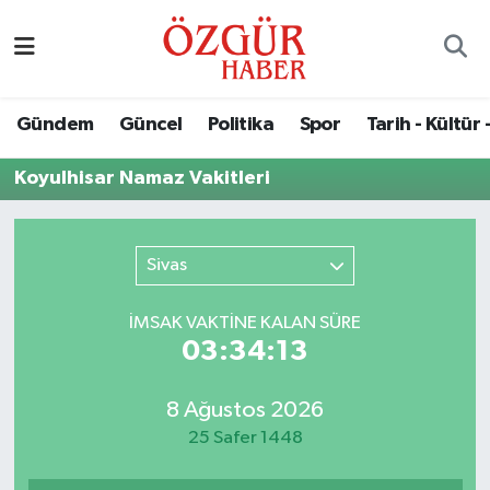
Alısveriş
MODA - GÜZELLİK
Nöbetçi Eczaneler
Gündem
Güncel
Politika
Spor
Tarih - Kültür 
Bilim / Teknoloji
Hava Durumu
Koyulhisar Namaz Vakitleri
Eğitim
Namaz Vakitleri
Ekonomi
Trafik Durumu
Sivas
Güncel
Süper Lig Puan Durumu ve Fikstür
İMSAK VAKTİNE KALAN SÜRE
03:34:13
Gündem
Tüm Manşetler
8 Ağustos 2026
Magazin
Son Dakika Haberleri
25 Safer 1448
Politika
Haber Arşivi