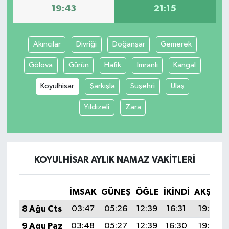
19:43
21:15
Akıncılar
Divriği
Doğanşar
Gemerek
Gölova
Gürün
Hafik
İmranlı
Kangal
Koyulhisar
Şarkışla
Suşehri
Ulaş
Yıldızeli
Zara
KOYULHISAR AYLIK NAMAZ VAKITLERI
İMSAK
GÜNEŞ
ÖĞLE
İKINDI
AKŞAM
8 Ağu Cts
03:47
05:26
12:39
16:31
19:43
9 Ağu Paz
03:48
05:27
12:39
16:30
19:42