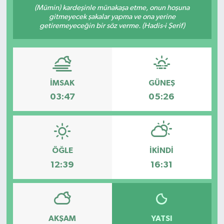
(Mümin) kardeşinle münakaşa etme, onun hoşuna
gitmeyecek şakalar yapma ve ona yerine
Sağlık
getiremeyeceğin bir söz verme. (Hadis-i Şerif)
Spor
Tarih - Kültür - Sanat - Turizm
İMSAK
GÜNEŞ
Yaşam
03:47
05:26
ÖĞLE
İKINDI
12:39
16:31
AKŞAM
YATSI