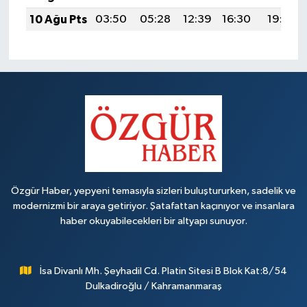
10 Ağu Pts
03:50
05:28
12:39
16:30
19:41
Özgür Haber, yepyeni temasıyla sizleri buluştururken, sadelik ve
modernizmi bir araya getiriyor. Şatafattan kaçınıyor ve insanlara
haber okuyabilecekleri bir altyapı sunuyor.
İsa Divanlı Mh. Şeyhadil Cd. Platin Sitesi B Blok Kat:8/54
Dulkadiroğlu / Kahramanmaraş