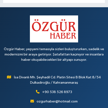
Özgür Haber, yepyeni temasıyla sizleri buluştururken, sadelik ve
modernizmi bir araya getiriyor. Şatafattan kaçınıyor ve insanlara
haber okuyabilecekleri bir altyapı sunuyor.
İsa Divanlı Mh. Şeyhadil Cd. Platin Sitesi B Blok Kat:8/54
Dulkadiroğlu / Kahramanmaraş
+90 538 526 8973
ozgurhaber@hotmail.com