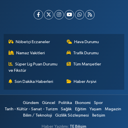
Nöbetçi Eczaneler
Hava Durumu
Namaz Vakitleri
Trafik Durumu
Süper Lig Puan Durumu
Tüm Manşetler
ve Fikstür
Son Dakika Haberleri
Haber Arşivi
Gündem
Güncel
Politika
Ekonomi
Spor
Tarih - Kültür - Sanat - Turizm
Sağlık
Eğitim
Yaşam
Magazin
Bilim / Teknoloji
Gizlilik Sözleşmesi
İletişim
Haber Yazılımı:
TE Bilişim