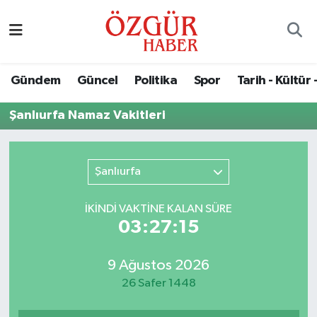
Alısveriş
MODA - GÜZELLİK
Nöbetçi Eczaneler
Gündem
Güncel
Politika
Spor
Tarih - Kültür 
Bilim / Teknoloji
Hava Durumu
Şanlıurfa Namaz Vakitleri
Eğitim
Namaz Vakitleri
Ekonomi
Trafik Durumu
Şanlıurfa
Güncel
Süper Lig Puan Durumu ve Fikstür
İKINDI VAKTİNE KALAN SÜRE
03:27:15
Gündem
Tüm Manşetler
9 Ağustos 2026
Magazin
Son Dakika Haberleri
26 Safer 1448
Politika
Haber Arşivi