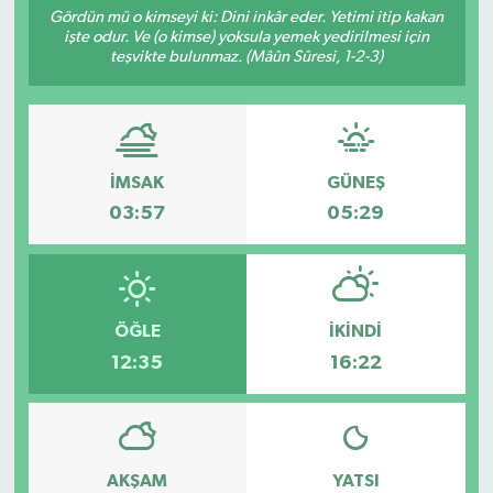
Gördün mü o kimseyi ki: Dini inkâr eder. Yetimi itip kakan
işte odur. Ve (o kimse) yoksula yemek yedirilmesi için
Sağlık
teşvikte bulunmaz. (Mâûn Sûresi, 1-2-3)
Spor
Tarih - Kültür - Sanat - Turizm
İMSAK
GÜNEŞ
Yaşam
03:57
05:29
ÖĞLE
İKINDI
12:35
16:22
AKŞAM
YATSI