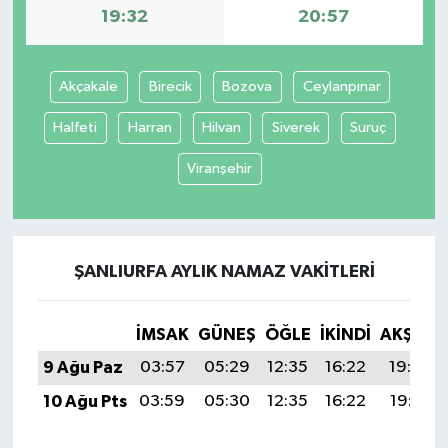
19:32
20:57
Akçakale
Birecik
Bozova
Ceylanpınar
Halfeti
Harran
Hilvan
Siverek
Suruç
Viranşehir
ŞANLIURFA AYLIK NAMAZ VAKITLERI
İMSAK
GÜNEŞ
ÖĞLE
İKINDI
AKŞAM
9 Ağu Paz
03:57
05:29
12:35
16:22
19:32
10 Ağu Pts
03:59
05:30
12:35
16:22
19:31