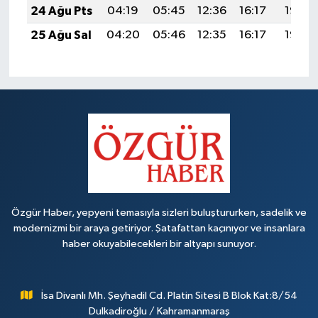
24 Ağu Pts
04:19
05:45
12:36
16:17
19:16
25 Ağu Sal
04:20
05:46
12:35
16:17
19:15
Özgür Haber, yepyeni temasıyla sizleri buluştururken, sadelik ve
modernizmi bir araya getiriyor. Şatafattan kaçınıyor ve insanlara
haber okuyabilecekleri bir altyapı sunuyor.
İsa Divanlı Mh. Şeyhadil Cd. Platin Sitesi B Blok Kat:8/54
Dulkadiroğlu / Kahramanmaraş