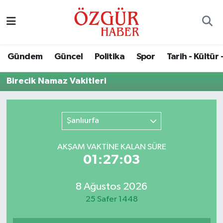
Alısveriş
MODA - GÜZELLİK
Nöbetçi Eczaneler
Gündem
Güncel
Politika
Spor
Tarih - Kültür 
Bilim / Teknoloji
Hava Durumu
Birecik Namaz Vakitleri
Eğitim
Namaz Vakitleri
Ekonomi
Trafik Durumu
Şanlıurfa
Güncel
Süper Lig Puan Durumu ve Fikstür
AKŞAM VAKTİNE KALAN SÜRE
01:27:03
Gündem
Tüm Manşetler
8 Ağustos 2026
Magazin
Son Dakika Haberleri
25 Safer 1448
Politika
Haber Arşivi