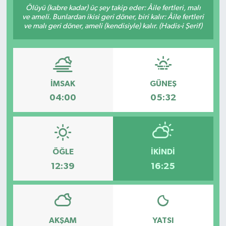
Ölüyü (kabre kadar) üç şey takip eder: Âile fertleri, malı
ve ameli. Bunlardan ikisi geri döner, biri kalır: Âile fertleri
Sağlık
ve malı geri döner, ameli (kendisiyle) kalır. (Hadis-i Şerif)
Spor
Tarih - Kültür - Sanat - Turizm
İMSAK
GÜNEŞ
Yaşam
04:00
05:32
ÖĞLE
İKINDI
12:39
16:25
AKŞAM
YATSI