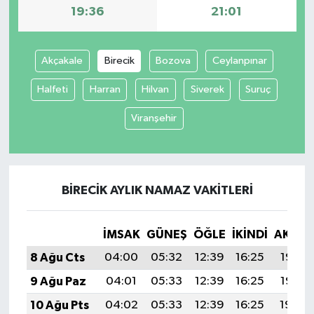
19:36
21:01
Akçakale
Birecik
Bozova
Ceylanpınar
Halfeti
Harran
Hilvan
Siverek
Suruç
Viranşehir
BIRECIK AYLIK NAMAZ VAKITLERI
İMSAK
GÜNEŞ
ÖĞLE
İKINDI
AKŞA
8 Ağu Cts
04:00
05:32
12:39
16:25
19:36
9 Ağu Paz
04:01
05:33
12:39
16:25
19:35
10 Ağu Pts
04:02
05:33
12:39
16:25
19:34