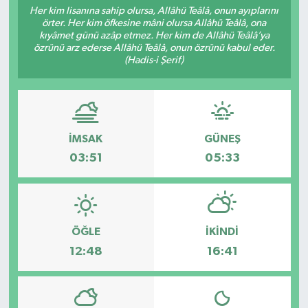
Her kim lisanına sahip olursa, Allâhü Teâlâ, onun ayıplarını
örter. Her kim öfkesine mâni olursa Allâhü Teâlâ, ona
Sağlık
kıyâmet günü azâp etmez. Her kim de Allâhü Teâlâ’ya
özrünü arz ederse Allâhü Teâlâ, onun özrünü kabul eder.
Spor
(Hadis-i Şerif)
Tarih - Kültür - Sanat - Turizm
Yaşam
İMSAK
GÜNEŞ
03:51
05:33
ÖĞLE
İKINDI
12:48
16:41