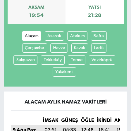
AKŞAM
YATSI
19:54
21:28
Alaçam
Asarcık
Atakum
Bafra
Çarşamba
Havza
Kavak
Ladik
Salıpazarı
Tekkeköy
Terme
Vezirköprü
Yakakent
ALAÇAM AYLIK NAMAZ VAKITLERI
İMSAK
GÜNEŞ
ÖĞLE
İKINDI
AKŞA
9 Ağu Paz
03:51
05:33
12:48
16:41
19:54