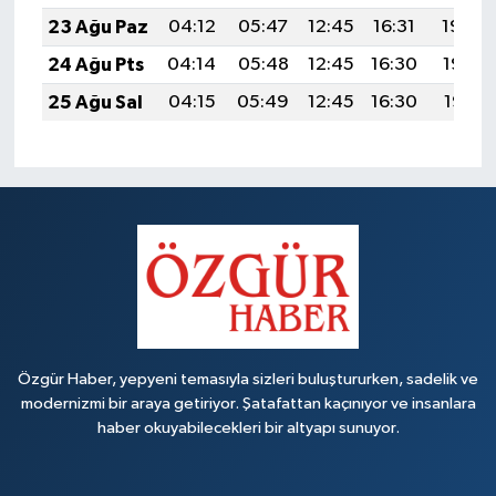
23 Ağu Paz
04:12
05:47
12:45
16:31
19:34
24 Ağu Pts
04:14
05:48
12:45
16:30
19:32
25 Ağu Sal
04:15
05:49
12:45
16:30
19:31
Özgür Haber, yepyeni temasıyla sizleri buluştururken, sadelik ve
modernizmi bir araya getiriyor. Şatafattan kaçınıyor ve insanlara
haber okuyabilecekleri bir altyapı sunuyor.