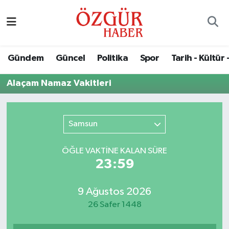
Alısveriş
MODA - GÜZELLİK
Nöbetçi Eczaneler
Gündem
Güncel
Politika
Spor
Tarih - Kültür 
Bilim / Teknoloji
Hava Durumu
Alaçam Namaz Vakitleri
Eğitim
Namaz Vakitleri
Ekonomi
Trafik Durumu
Samsun
Güncel
Süper Lig Puan Durumu ve Fikstür
ÖĞLE VAKTİNE KALAN SÜRE
23:59
Gündem
Tüm Manşetler
9 Ağustos 2026
Magazin
Son Dakika Haberleri
26 Safer 1448
Politika
Haber Arşivi