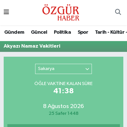
Alısveriş
MODA - GÜZELLİK
Nöbetçi Eczaneler
Gündem
Güncel
Politika
Spor
Tarih - Kültür 
Bilim / Teknoloji
Hava Durumu
Akyazı Namaz Vakitleri
Eğitim
Namaz Vakitleri
Ekonomi
Trafik Durumu
Sakarya
Güncel
Süper Lig Puan Durumu ve Fikstür
ÖĞLE VAKTİNE KALAN SÜRE
41:38
Gündem
Tüm Manşetler
8 Ağustos 2026
Magazin
Son Dakika Haberleri
25 Safer 1448
Politika
Haber Arşivi