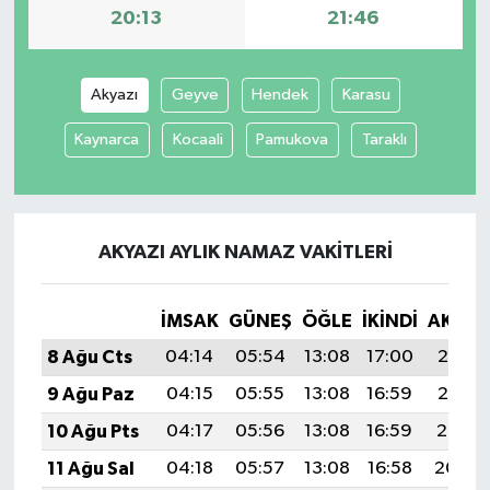
20:13
21:46
Akyazı
Geyve
Hendek
Karasu
Kaynarca
Kocaali
Pamukova
Taraklı
AKYAZI AYLIK NAMAZ VAKITLERI
İMSAK
GÜNEŞ
ÖĞLE
İKINDI
AKŞA
8 Ağu Cts
04:14
05:54
13:08
17:00
20:13
9 Ağu Paz
04:15
05:55
13:08
16:59
20:12
10 Ağu Pts
04:17
05:56
13:08
16:59
20:10
11 Ağu Sal
04:18
05:57
13:08
16:58
20:09