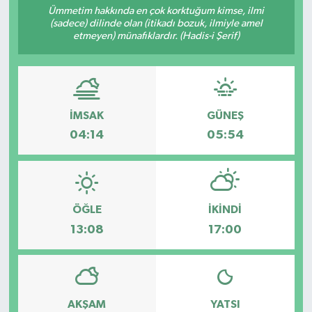
Ümmetim hakkında en çok korktuğum kimse, ilmi
(sadece) dilinde olan (itikadı bozuk, ilmiyle amel
Sağlık
etmeyen) münafıklardır. (Hadis-i Şerif)
Spor
Tarih - Kültür - Sanat - Turizm
İMSAK
GÜNEŞ
Yaşam
04:14
05:54
ÖĞLE
İKINDI
13:08
17:00
AKŞAM
YATSI