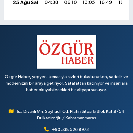
25 Ağu Sal
04:38
06:10
13:05
16:49
19:49
Özgür Haber, yepyeni temasıyla sizleri buluştururken, sadelik ve
modernizmi bir araya getiriyor. Şatafattan kaçınıyor ve insanlara
haber okuyabilecekleri bir altyapı sunuyor.
İsa Divanlı Mh. Şeyhadil Cd. Platin Sitesi B Blok Kat:8/54
Dulkadiroğlu / Kahramanmaraş
+90 538 526 8973