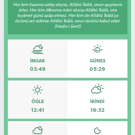
Her kim lisanına sahip olursa, Allâhü Teâlâ, onun ayıplarını
örter. Her kim öfkesine mâni olursa Allâhü Teâlâ, ona
Sağlık
kıyâmet günü azâp etmez. Her kim de Allâhü Teâlâ’ya
özrünü arz ederse Allâhü Teâlâ, onun özrünü kabul eder.
Spor
(Hadis-i Şerif)
Tarih - Kültür - Sanat - Turizm
Yaşam
İMSAK
GÜNEŞ
03:49
05:29
ÖĞLE
İKINDI
12:41
16:32