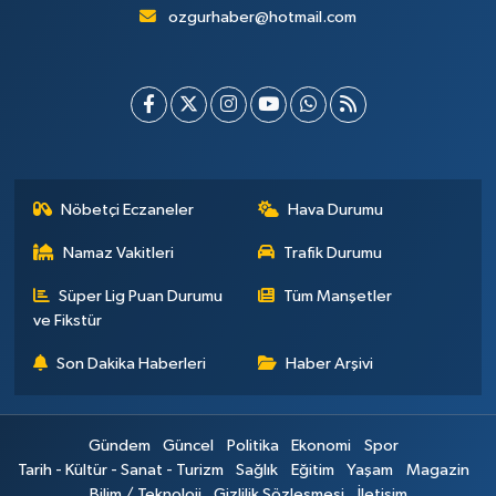
ozgurhaber@hotmail.com
Nöbetçi Eczaneler
Hava Durumu
Namaz Vakitleri
Trafik Durumu
Süper Lig Puan Durumu
Tüm Manşetler
ve Fikstür
Son Dakika Haberleri
Haber Arşivi
Gündem
Güncel
Politika
Ekonomi
Spor
Tarih - Kültür - Sanat - Turizm
Sağlık
Eğitim
Yaşam
Magazin
Bilim / Teknoloji
Gizlilik Sözleşmesi
İletişim