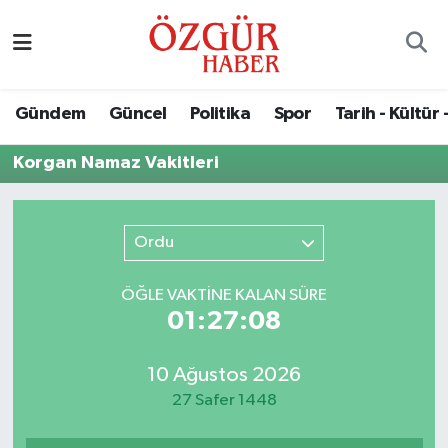
Alısveriş
MODA - GÜZELLİK
Nöbetçi Eczaneler
Gündem
Güncel
Politika
Spor
Tarih - Kültür 
Bilim / Teknoloji
Hava Durumu
Korgan Namaz Vakitleri
Eğitim
Namaz Vakitleri
Ekonomi
Trafik Durumu
Ordu
Güncel
Süper Lig Puan Durumu ve Fikstür
ÖĞLE VAKTİNE KALAN SÜRE
01:27:08
Gündem
Tüm Manşetler
10 Ağustos 2026
Magazin
Son Dakika Haberleri
27 Safer 1448
Politika
Haber Arşivi