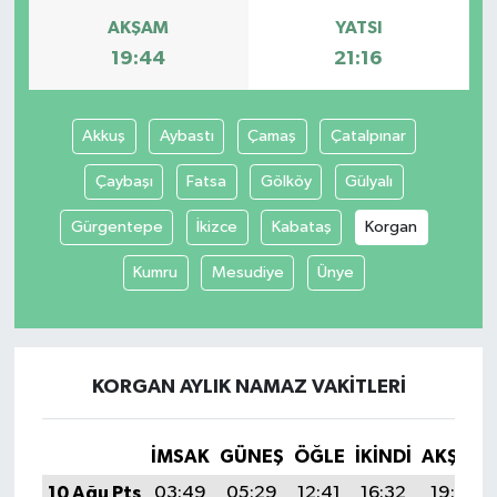
AKŞAM
YATSI
19:44
21:16
Akkuş
Aybastı
Çamaş
Çatalpınar
Çaybaşı
Fatsa
Gölköy
Gülyalı
Gürgentepe
İkizce
Kabataş
Korgan
Kumru
Mesudiye
Ünye
KORGAN AYLIK NAMAZ VAKITLERI
İMSAK
GÜNEŞ
ÖĞLE
İKINDI
AKŞAM
10 Ağu Pts
03:49
05:29
12:41
16:32
19:44