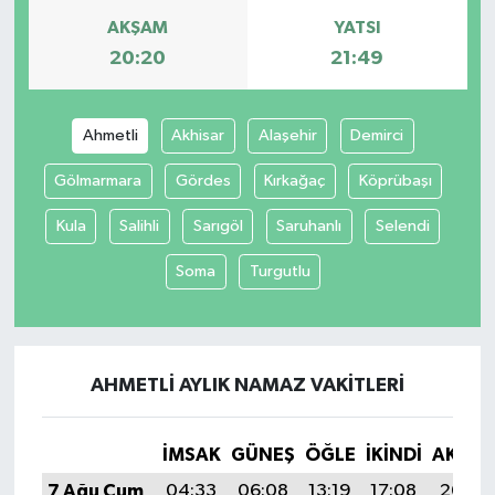
AKŞAM
YATSI
20:20
21:49
Ahmetli
Akhisar
Alaşehir
Demirci
Gölmarmara
Gördes
Kırkağaç
Köprübaşı
Kula
Salihli
Sarıgöl
Saruhanlı
Selendi
Soma
Turgutlu
AHMETLI AYLIK NAMAZ VAKITLERI
İMSAK
GÜNEŞ
ÖĞLE
İKINDI
AKŞA
7 Ağu Cum
04:33
06:08
13:19
17:08
20:20