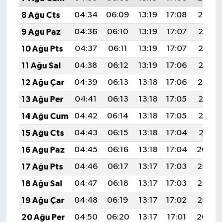
8 Ağu Cts
04:34
06:09
13:19
17:08
20:19
9 Ağu Paz
04:36
06:10
13:19
17:07
20:18
10 Ağu Pts
04:37
06:11
13:19
17:07
20:17
11 Ağu Sal
04:38
06:12
13:19
17:06
20:16
12 Ağu Çar
04:39
06:13
13:18
17:06
20:14
13 Ağu Per
04:41
06:13
13:18
17:05
20:13
14 Ağu Cum
04:42
06:14
13:18
17:05
20:12
15 Ağu Cts
04:43
06:15
13:18
17:04
20:11
16 Ağu Paz
04:45
06:16
13:18
17:04
20:09
17 Ağu Pts
04:46
06:17
13:17
17:03
20:08
18 Ağu Sal
04:47
06:18
13:17
17:03
20:07
19 Ağu Çar
04:48
06:19
13:17
17:02
20:05
20 Ağu Per
04:50
06:20
13:17
17:01
20:04