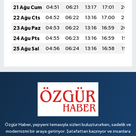
21 Ağu Cum
04:51
06:21
13:17
17:01
20:03
22 Ağu Cts
04:52
06:22
13:16
17:00
20:01
23 Ağu Paz
04:53
06:22
13:16
16:59
20:00
24 Ağu Pts
04:55
06:23
13:16
16:59
19:58
25 Ağu Sal
04:56
06:24
13:16
16:58
19:57
Özgür Haber, yepyeni temasıyla sizleri buluştururken, sadelik ve
modernizmi bir araya getiriyor. Şatafattan kaçınıyor ve insanlara