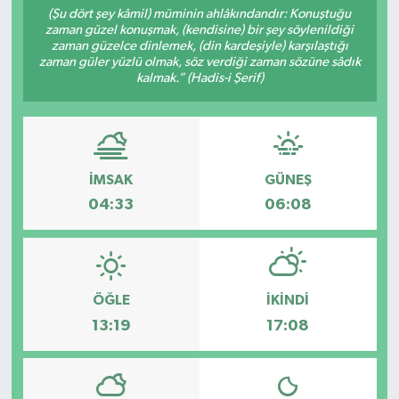
(Şu dört şey kâmil) müminin ahlâkındandır: Konuştuğu
zaman güzel konuşmak, (kendisine) bir şey söylenildiği
Sağlık
zaman güzelce dinlemek, (din kardeşiyle) karşılaştığı
zaman güler yüzlü olmak, söz verdiği zaman sözüne sâdık
Spor
kalmak.” (Hadis-i Şerif)
Tarih - Kültür - Sanat - Turizm
Yaşam
İMSAK
GÜNEŞ
04:33
06:08
ÖĞLE
İKINDI
13:19
17:08