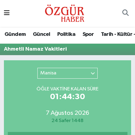
Alısveriş
MODA - GÜZELLİK
Nöbetçi Eczaneler
Gündem
Güncel
Politika
Spor
Tarih - Kültür 
Bilim / Teknoloji
Hava Durumu
Ahmetli Namaz Vakitleri
Eğitim
Namaz Vakitleri
Ekonomi
Trafik Durumu
Manisa
Güncel
Süper Lig Puan Durumu ve Fikstür
ÖĞLE VAKTİNE KALAN SÜRE
01:44:30
Gündem
Tüm Manşetler
7 Ağustos 2026
Magazin
Son Dakika Haberleri
24 Safer 1448
Politika
Haber Arşivi