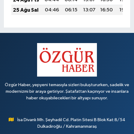
25 Ağu Sal
04:46
06:15
13:07
16:50
19:49
Özgür Haber, yepyeni temasıyla sizleri buluştururken, sadelik ve
modernizmi bir araya getiriyor. Şatafattan kaçınıyor ve insanlara
haber okuyabilecekleri bir altyapı sunuyor.
İsa Divanlı Mh. Şeyhadil Cd. Platin Sitesi B Blok Kat:8/54
Dulkadiroğlu / Kahramanmaraş