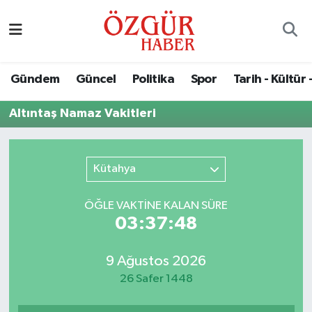
Alısveriş
MODA - GÜZELLİK
Nöbetçi Eczaneler
Gündem
Güncel
Politika
Spor
Tarih - Kültür 
Bilim / Teknoloji
Hava Durumu
Altıntaş Namaz Vakitleri
Eğitim
Namaz Vakitleri
Ekonomi
Trafik Durumu
Kütahya
Güncel
Süper Lig Puan Durumu ve Fikstür
ÖĞLE VAKTİNE KALAN SÜRE
03:37:48
Gündem
Tüm Manşetler
9 Ağustos 2026
Magazin
Son Dakika Haberleri
26 Safer 1448
Politika
Haber Arşivi