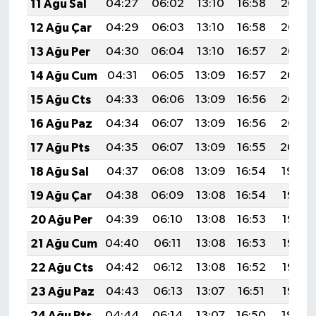
11 Ağu Sal
04:27
06:02
13:10
16:58
20:08
12 Ağu Çar
04:29
06:03
13:10
16:58
20:07
13 Ağu Per
04:30
06:04
13:10
16:57
20:05
14 Ağu Cum
04:31
06:05
13:09
16:57
20:04
15 Ağu Cts
04:33
06:06
13:09
16:56
20:03
16 Ağu Paz
04:34
06:07
13:09
16:56
20:02
17 Ağu Pts
04:35
06:07
13:09
16:55
20:00
18 Ağu Sal
04:37
06:08
13:09
16:54
19:59
19 Ağu Çar
04:38
06:09
13:08
16:54
19:57
20 Ağu Per
04:39
06:10
13:08
16:53
19:56
21 Ağu Cum
04:40
06:11
13:08
16:53
19:55
22 Ağu Cts
04:42
06:12
13:08
16:52
19:53
23 Ağu Paz
04:43
06:13
13:07
16:51
19:52
24 Ağu Pts
04:44
06:14
13:07
16:50
19:50