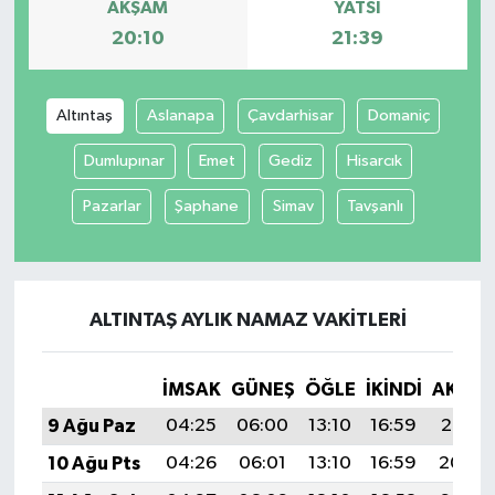
AKŞAM
YATSI
20:10
21:39
Altıntaş
Aslanapa
Çavdarhisar
Domaniç
Dumlupınar
Emet
Gediz
Hisarcık
Pazarlar
Şaphane
Simav
Tavşanlı
ALTINTAŞ AYLIK NAMAZ VAKITLERI
İMSAK
GÜNEŞ
ÖĞLE
İKINDI
AKŞA
9 Ağu Paz
04:25
06:00
13:10
16:59
20:10
10 Ağu Pts
04:26
06:01
13:10
16:59
20:09