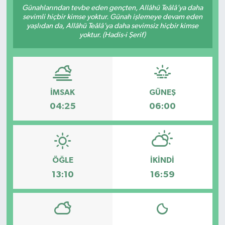
Günahlarından tevbe eden gençten, Allâhü Teâlâ’ya daha
sevimli hiçbir kimse yoktur. Günah işlemeye devam eden
Sağlık
yaşlıdan da, Allâhü Teâlâ’ya daha sevimsiz hiçbir kimse
yoktur. (Hadis-i Şerif)
Spor
Tarih - Kültür - Sanat - Turizm
İMSAK
GÜNEŞ
Yaşam
04:25
06:00
ÖĞLE
İKINDI
13:10
16:59