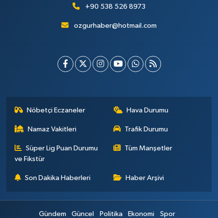
+90 538 526 8973
ozgurhaber@hotmail.com
Nöbetçi Eczaneler
Hava Durumu
Namaz Vakitleri
Trafik Durumu
Süper Lig Puan Durumu
Tüm Manşetler
ve Fikstür
Son Dakika Haberleri
Haber Arşivi
Gündem
Güncel
Politika
Ekonomi
Spor