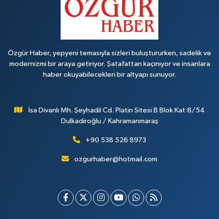
Özgür Haber, yepyeni temasıyla sizleri buluştururken, sadelik ve
modernizmi bir araya getiriyor. Şatafattan kaçınıyor ve insanlara
haber okuyabilecekleri bir altyapı sunuyor.
İsa Divanlı Mh. Şeyhadil Cd. Platin Sitesi B Blok Kat:8/54
Dulkadiroğlu / Kahramanmaraş
+90 538 526 8973
ozgurhaber@hotmail.com