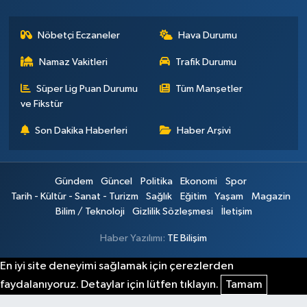
Nöbetçi Eczaneler
Hava Durumu
Namaz Vakitleri
Trafik Durumu
Süper Lig Puan Durumu
Tüm Manşetler
ve Fikstür
Son Dakika Haberleri
Haber Arşivi
Gündem
Güncel
Politika
Ekonomi
Spor
Tarih - Kültür - Sanat - Turizm
Sağlık
Eğitim
Yaşam
Magazin
Bilim / Teknoloji
Gizlilik Sözleşmesi
İletişim
Haber Yazılımı:
TE Bilişim
En iyi site deneyimi sağlamak için çerezlerden
faydalanıyoruz. Detaylar için lütfen tıklayın.
Tamam