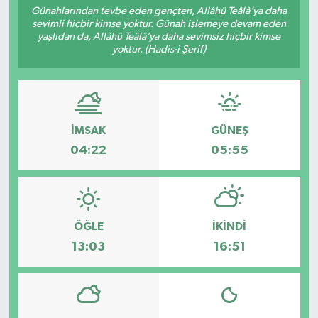
Günahlarından tevbe eden gençten, Allâhü Teâlâ’ya daha
sevimli hiçbir kimse yoktur. Günah işlemeye devam eden
Sağlık
yaşlıdan da, Allâhü Teâlâ’ya daha sevimsiz hiçbir kimse
yoktur. (Hadis-i Şerif)
Spor
Tarih - Kültür - Sanat - Turizm
İMSAK
GÜNEŞ
Yaşam
04:22
05:55
ÖĞLE
İKINDI
13:03
16:51