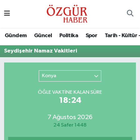
Alısveriş
MODA - GÜZELLİK
Nöbetçi Eczaneler
Gündem
Güncel
Politika
Spor
Tarih - Kültür 
Bilim / Teknoloji
Hava Durumu
Seydişehir Namaz Vakitleri
Eğitim
Namaz Vakitleri
Ekonomi
Trafik Durumu
Konya
Güncel
Süper Lig Puan Durumu ve Fikstür
ÖĞLE VAKTİNE KALAN SÜRE
18:24
Gündem
Tüm Manşetler
7 Ağustos 2026
Magazin
Son Dakika Haberleri
24 Safer 1448
Politika
Haber Arşivi