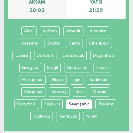
AKŞAM
YATSI
20:02
21:29
Ahırlı
Akören
Akşehir
Altınekin
Beyşehir
Bozkır
Çeltik
Cihanbeyli
Çumra
Derbent
Derebucak
Doğanhisar
Emirgazi
Ereğli
Güneysınır
Hadim
Halkapınar
Hüyük
Ilgın
Kadınhanı
Karapınar
Karatay
Kulu
Meram
Sarayönü
Selçuklu
Seydişehir
Taşkent
Tuzlukçu
Yalıhüyük
Yunak