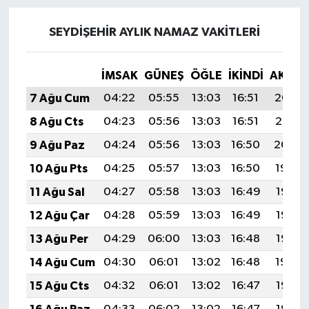
SEYDIŞEHIR AYLIK NAMAZ VAKITLERI
İMSAK
GÜNEŞ
ÖĞLE
İKINDI
AKŞA
7 Ağu Cum
04:22
05:55
13:03
16:51
20:02
8 Ağu Cts
04:23
05:56
13:03
16:51
20:01
9 Ağu Paz
04:24
05:56
13:03
16:50
20:00
10 Ağu Pts
04:25
05:57
13:03
16:50
19:59
11 Ağu Sal
04:27
05:58
13:03
16:49
19:58
12 Ağu Çar
04:28
05:59
13:03
16:49
19:57
13 Ağu Per
04:29
06:00
13:03
16:48
19:55
14 Ağu Cum
04:30
06:01
13:02
16:48
19:54
15 Ağu Cts
04:32
06:01
13:02
16:47
19:53