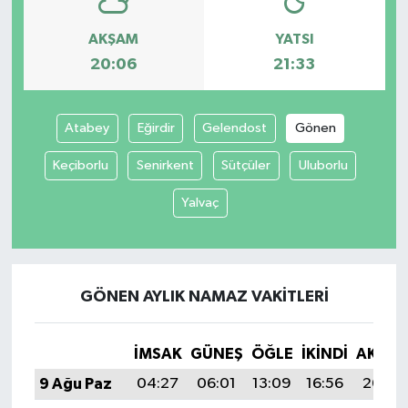
AKŞAM
YATSI
20:06
21:33
Atabey
Eğirdir
Gelendost
Gönen
Keçiborlu
Senirkent
Sütçüler
Uluborlu
Yalvaç
GÖNEN AYLIK NAMAZ VAKITLERI
İMSAK
GÜNEŞ
ÖĞLE
İKINDI
AKŞA
9 Ağu Paz
04:27
06:01
13:09
16:56
20:06