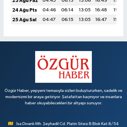
23 Ağu Paz
04:45
06:13
13:06
16:49
19:49
24 Ağu Pts
04:46
06:14
13:05
16:48
19:47
25 Ağu Sal
04:47
06:15
13:05
16:47
19:46
Özgür Haber, yepyeni temasıyla sizleri buluştururken, sadelik ve
modernizmi bir araya getiriyor. Şatafattan kaçınıyor ve insanlara
haber okuyabilecekleri bir altyapı sunuyor.
İsa Divanlı Mh. Şeyhadil Cd. Platin Sitesi B Blok Kat:8/54