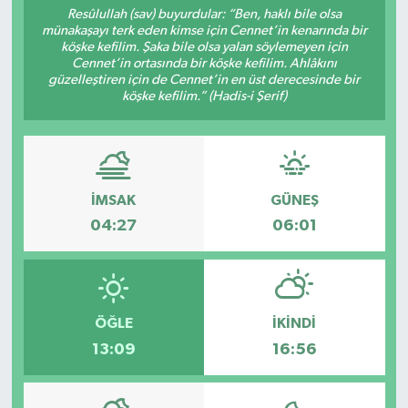
Resûlullah (sav) buyurdular: “Ben, haklı bile olsa
münakaşayı terk eden kimse için Cennet’in kenarında bir
Sağlık
köşke kefilim. Şaka bile olsa yalan söylemeyen için
Cennet’in ortasında bir köşke kefilim. Ahlâkını
Spor
güzelleştiren için de Cennet’in en üst derecesinde bir
köşke kefilim.” (Hadis-i Şerif)
Tarih - Kültür - Sanat - Turizm
Yaşam
İMSAK
GÜNEŞ
04:27
06:01
ÖĞLE
İKINDI
13:09
16:56