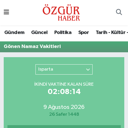
Alısveriş
MODA - GÜZELLİK
Nöbetçi Eczaneler
Gündem
Güncel
Politika
Spor
Tarih - Kültür 
Bilim / Teknoloji
Hava Durumu
Gönen Namaz Vakitleri
Eğitim
Namaz Vakitleri
Ekonomi
Trafik Durumu
Isparta
Güncel
Süper Lig Puan Durumu ve Fikstür
İKINDI VAKTİNE KALAN SÜRE
02:08:14
Gündem
Tüm Manşetler
9 Ağustos 2026
Magazin
Son Dakika Haberleri
26 Safer 1448
Politika
Haber Arşivi