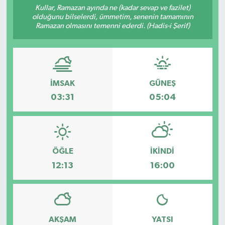
Kullar, Ramazan ayında ne (kadar sevap ve fazilet)
olduğunu bilselerdi, ümmetim, senenin tamamının
Sağlık
Ramazan olmasını temenni ederdi. (Hadis-i Şerif)
Spor
Tarih - Kültür - Sanat - Turizm
İMSAK
GÜNEŞ
Yaşam
03:31
05:04
ÖĞLE
İKINDI
12:13
16:00
AKŞAM
YATSI