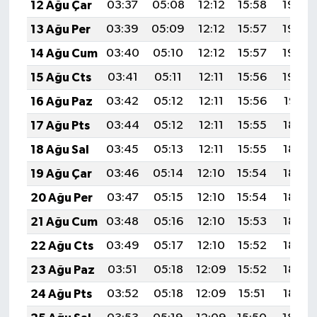
12 Ağu Çar
03:37
05:08
12:12
15:58
19:06
13 Ağu Per
03:39
05:09
12:12
15:57
19:04
14 Ağu Cum
03:40
05:10
12:12
15:57
19:03
15 Ağu Cts
03:41
05:11
12:11
15:56
19:02
16 Ağu Paz
03:42
05:12
12:11
15:56
19:01
17 Ağu Pts
03:44
05:12
12:11
15:55
18:59
18 Ağu Sal
03:45
05:13
12:11
15:55
18:58
19 Ağu Çar
03:46
05:14
12:10
15:54
18:57
20 Ağu Per
03:47
05:15
12:10
15:54
18:56
21 Ağu Cum
03:48
05:16
12:10
15:53
18:54
22 Ağu Cts
03:49
05:17
12:10
15:52
18:53
23 Ağu Paz
03:51
05:18
12:09
15:52
18:52
24 Ağu Pts
03:52
05:18
12:09
15:51
18:50