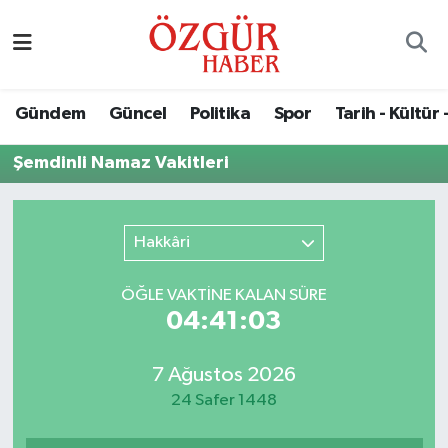
Alısveriş
MODA - GÜZELLİK
Nöbetçi Eczaneler
Gündem
Güncel
Politika
Spor
Tarih - Kültür 
Bilim / Teknoloji
Hava Durumu
Şemdinli Namaz Vakitleri
Eğitim
Namaz Vakitleri
Ekonomi
Trafik Durumu
Hakkâri
Güncel
Süper Lig Puan Durumu ve Fikstür
ÖĞLE VAKTİNE KALAN SÜRE
04:41:03
Gündem
Tüm Manşetler
7 Ağustos 2026
Magazin
Son Dakika Haberleri
24 Safer 1448
Politika
Haber Arşivi