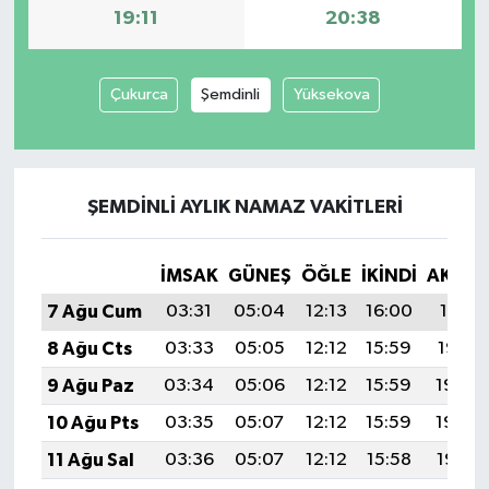
19:11
20:38
Çukurca
Şemdinli
Yüksekova
ŞEMDINLI AYLIK NAMAZ VAKITLERI
İMSAK
GÜNEŞ
ÖĞLE
İKINDI
AKŞA
7 Ağu Cum
03:31
05:04
12:13
16:00
19:11
8 Ağu Cts
03:33
05:05
12:12
15:59
19:10
9 Ağu Paz
03:34
05:06
12:12
15:59
19:09
10 Ağu Pts
03:35
05:07
12:12
15:59
19:08
11 Ağu Sal
03:36
05:07
12:12
15:58
19:07