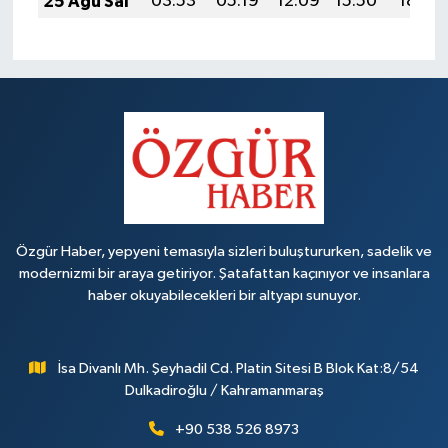
25 Ağu Sal
03:53
05:19
12:09
15:50
18:49
Özgür Haber, yepyeni temasıyla sizleri buluştururken, sadelik ve
modernizmi bir araya getiriyor. Şatafattan kaçınıyor ve insanlara
haber okuyabilecekleri bir altyapı sunuyor.
İsa Divanlı Mh. Şeyhadil Cd. Platin Sitesi B Blok Kat:8/54
Dulkadiroğlu / Kahramanmaraş
+90 538 526 8973