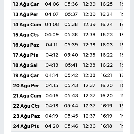
12 Ağu Çar
04:06
05:36
12:39
16:25
19:32
13 Ağu Per
04:07
05:37
12:39
16:24
19:31
14 Ağu Cum
04:08
05:38
12:39
16:24
19:30
15 Ağu Cts
04:09
05:38
12:38
16:23
19:29
16 Ağu Paz
04:11
05:39
12:38
16:23
19:27
17 Ağu Pts
04:12
05:40
12:38
16:22
19:26
18 Ağu Sal
04:13
05:41
12:38
16:22
19:25
19 Ağu Çar
04:14
05:42
12:38
16:21
19:24
20 Ağu Per
04:15
05:43
12:37
16:20
19:22
21 Ağu Cum
04:16
05:43
12:37
16:20
19:21
22 Ağu Cts
04:18
05:44
12:37
16:19
19:20
23 Ağu Paz
04:19
05:45
12:37
16:19
19:18
24 Ağu Pts
04:20
05:46
12:36
16:18
19:17