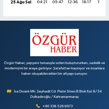
25 Ağu Sal
04:21
05:47
12:36
16:17
19:16
Özgür Haber, yepyeni temasıyla sizleri buluştururken, sadelik ve
modernizmi bir araya getiriyor. Şatafattan kaçınıyor ve insanlara
haber okuyabilecekleri bir altyapı sunuyor.
İsa Divanlı Mh. Şeyhadil Cd. Platin Sitesi B Blok Kat:8/54
Dulkadiroğlu / Kahramanmaraş
+90 538 526 8973