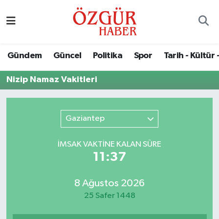
Alısveriş
MODA - GÜZELLİK
Nöbetçi Eczaneler
Gündem
Güncel
Politika
Spor
Tarih - Kültür 
Bilim / Teknoloji
Hava Durumu
Nizip Namaz Vakitleri
Eğitim
Namaz Vakitleri
Ekonomi
Trafik Durumu
Gaziantep
Güncel
Süper Lig Puan Durumu ve Fikstür
İMSAK VAKTİNE KALAN SÜRE
11:37
Gündem
Tüm Manşetler
8 Ağustos 2026
Magazin
Son Dakika Haberleri
25 Safer 1448
Politika
Haber Arşivi