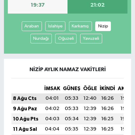
19:37
21:02
Araban
İslahiye
Karkamış
Nizip
Nurdağı
Oğuzeli
Yavuzeli
NIZIP AYLIK NAMAZ VAKITLERI
İMSAK
GÜNEŞ
ÖĞLE
İKINDI
AKŞA
8 Ağu Cts
04:01
05:33
12:40
16:26
19:37
9 Ağu Paz
04:02
05:33
12:39
16:26
19:36
10 Ağu Pts
04:03
05:34
12:39
16:25
19:34
11 Ağu Sal
04:04
05:35
12:39
16:25
19:33