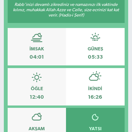
Rabb’inizi devamlı zikrediniz ve namazınızı ilk vaktinde
kılınız, muhakkak Allah Azze ve Celle, size ecrinizi kat kat
Sağlık
verir. (Hadis-i Şerif)
Spor
Tarih - Kültür - Sanat - Turizm
İMSAK
GÜNEŞ
Yaşam
04:01
05:33
ÖĞLE
İKINDI
12:40
16:26
AKŞAM
YATSI