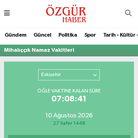
Alısveriş
MODA - GÜZELLİK
Nöbetçi Eczaneler
Gündem
Güncel
Politika
Spor
Tarih - Kültür 
Bilim / Teknoloji
Hava Durumu
Mihalıççık Namaz Vakitleri
Eğitim
Namaz Vakitleri
Ekonomi
Trafik Durumu
Eskişehir
Güncel
Süper Lig Puan Durumu ve Fikstür
ÖĞLE VAKTİNE KALAN SÜRE
07:08:41
Gündem
Tüm Manşetler
10 Ağustos 2026
Magazin
Son Dakika Haberleri
27 Safer 1448
Politika
Haber Arşivi