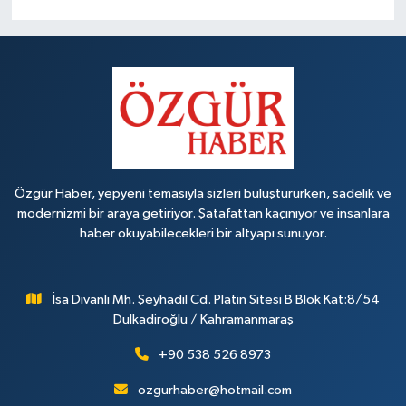
Özgür Haber, yepyeni temasıyla sizleri buluştururken, sadelik ve
modernizmi bir araya getiriyor. Şatafattan kaçınıyor ve insanlara
haber okuyabilecekleri bir altyapı sunuyor.
İsa Divanlı Mh. Şeyhadil Cd. Platin Sitesi B Blok Kat:8/54
Dulkadiroğlu / Kahramanmaraş
+90 538 526 8973
ozgurhaber@hotmail.com