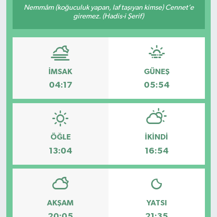
Nemmâm (koğuculuk yapan, laf taşıyan kimse) Cennet’e
giremez. (Hadis-i Şerif)
Sağlık
Spor
Tarih - Kültür - Sanat - Turizm
İMSAK
GÜNEŞ
04:17
05:54
Yaşam
ÖĞLE
İKINDI
13:04
16:54
AKŞAM
YATSI
20:05
21:35