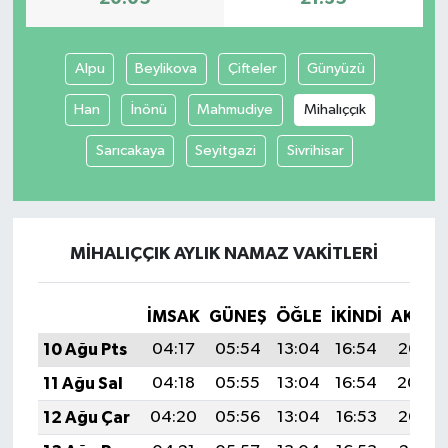
Alpu
Beylikova
Çifteler
Günyüzü
Han
İnönü
Mahmudiye
Mihalıççık
Sarıcakaya
Seyitgazi
Sivrihisar
MIHALIÇÇIK AYLIK NAMAZ VAKITLERI
İMSAK
GÜNEŞ
ÖĞLE
İKINDI
AKŞA
10 Ağu Pts
04:17
05:54
13:04
16:54
20:05
11 Ağu Sal
04:18
05:55
13:04
16:54
20:04
12 Ağu Çar
04:20
05:56
13:04
16:53
20:03