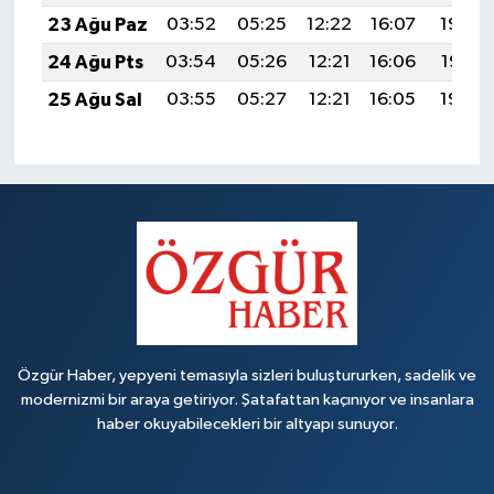
23 Ağu Paz
03:52
05:25
12:22
16:07
19:08
24 Ağu Pts
03:54
05:26
12:21
16:06
19:07
25 Ağu Sal
03:55
05:27
12:21
16:05
19:05
Özgür Haber, yepyeni temasıyla sizleri buluştururken, sadelik ve
modernizmi bir araya getiriyor. Şatafattan kaçınıyor ve insanlara
haber okuyabilecekleri bir altyapı sunuyor.