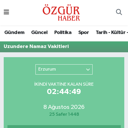
Alısveriş
MODA - GÜZELLİK
Nöbetçi Eczaneler
Gündem
Güncel
Politika
Spor
Tarih - Kültür 
Bilim / Teknoloji
Hava Durumu
Uzundere Namaz Vakitleri
Eğitim
Namaz Vakitleri
Ekonomi
Trafik Durumu
Erzurum
Güncel
Süper Lig Puan Durumu ve Fikstür
İKINDI VAKTİNE KALAN SÜRE
02:44:49
Gündem
Tüm Manşetler
8 Ağustos 2026
Magazin
Son Dakika Haberleri
25 Safer 1448
Politika
Haber Arşivi