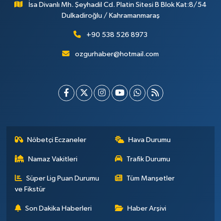
İsa Divanlı Mh. Şeyhadil Cd. Platin Sitesi B Blok Kat:8/54
Dulkadiroğlu / Kahramanmaraş
+90 538 526 8973
ozgurhaber@hotmail.com
Nöbetçi Eczaneler
Hava Durumu
Namaz Vakitleri
Trafik Durumu
Süper Lig Puan Durumu
Tüm Manşetler
ve Fikstür
Son Dakika Haberleri
Haber Arşivi