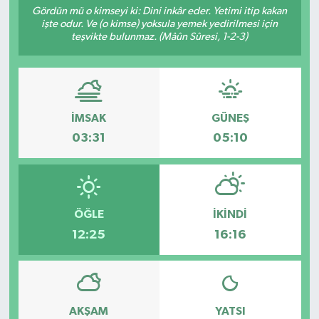
Gördün mü o kimseyi ki: Dini inkâr eder. Yetimi itip kakan
işte odur. Ve (o kimse) yoksula yemek yedirilmesi için
Sağlık
teşvikte bulunmaz. (Mâûn Sûresi, 1-2-3)
Spor
Tarih - Kültür - Sanat - Turizm
İMSAK
GÜNEŞ
Yaşam
03:31
05:10
ÖĞLE
İKINDI
12:25
16:16
AKŞAM
YATSI