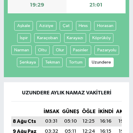
19:29
21:01
Aşkale
Aziziye
Çat
Hınıs
Horasan
İspir
Karaçoban
Karayazı
Köprüköy
Narman
Oltu
Olur
Pasinler
Pazaryolu
Şenkaya
Tekman
Tortum
Uzundere
UZUNDERE AYLIK NAMAZ VAKITLERI
İMSAK
GÜNEŞ
ÖĞLE
İKINDI
AKŞA
8 Ağu Cts
03:31
05:10
12:25
16:16
19:29
9 Ağu Paz
03:32
05:11
12:24
16:15
19:28