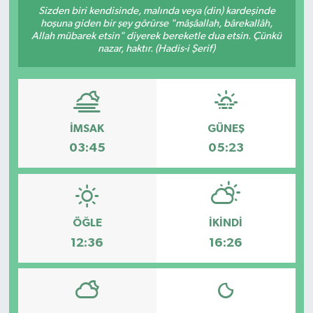
Sizden biri kendisinde, malında veya (din) kardeşinde
hoşuna giden bir şey görürse "mâşâallah, bârekallâh,
Sağlık
Allah mübarek etsin" diyerek bereketle dua etsin. Çünkü
nazar, haktır. (Hadis-i Şerif)
Spor
Tarih - Kültür - Sanat - Turizm
İMSAK
GÜNEŞ
Yaşam
03:45
05:23
ÖĞLE
İKINDI
12:36
16:26