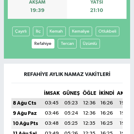
AKŞAM
YATSI
19:39
21:10
Çayırlı
İliç
Kemah
Kemaliye
Otlukbeli
Refahiye
Tercan
Üzümlü
REFAHIYE AYLIK NAMAZ VAKITLERI
İMSAK
GÜNEŞ
ÖĞLE
İKINDI
AKŞA
8 Ağu Cts
03:45
05:23
12:36
16:26
19:39
9 Ağu Paz
03:46
05:24
12:36
16:26
19:37
10 Ağu Pts
03:48
05:25
12:35
16:25
19:36
11 Ağu Sal
03:49
05:26
12:35
16:25
19:35