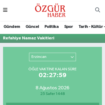
Alısveriş
MODA - GÜZELLİK
Nöbetçi Eczaneler
Gündem
Güncel
Politika
Spor
Tarih - Kültür 
Bilim / Teknoloji
Hava Durumu
Refahiye Namaz Vakitleri
Eğitim
Namaz Vakitleri
Ekonomi
Trafik Durumu
Erzincan
Güncel
Süper Lig Puan Durumu ve Fikstür
ÖĞLE VAKTİNE KALAN SÜRE
02:27:59
Gündem
Tüm Manşetler
8 Ağustos 2026
Magazin
Son Dakika Haberleri
25 Safer 1448
Politika
Haber Arşivi