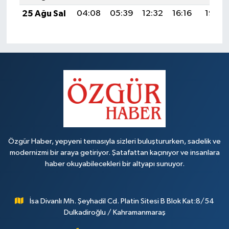
25 Ağu Sal
04:08
05:39
12:32
16:16
19:15
Özgür Haber, yepyeni temasıyla sizleri buluştururken, sadelik ve
modernizmi bir araya getiriyor. Şatafattan kaçınıyor ve insanlara
haber okuyabilecekleri bir altyapı sunuyor.
İsa Divanlı Mh. Şeyhadil Cd. Platin Sitesi B Blok Kat:8/54
Dulkadiroğlu / Kahramanmaraş