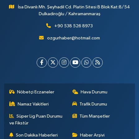
İsa Divanlı Mh. Şeyhadil Cd. Platin Sitesi B Blok Kat:8/54
Dulkadiroğlu / Kahramanmaraş
+90 538 526 8973
ozgurhaber@hotmail.com
Nöbetçi Eczaneler
Hava Durumu
Namaz Vakitleri
Trafik Durumu
Süper Lig Puan Durumu
Tüm Manşetler
ve Fikstür
Son Dakika Haberleri
Haber Arşivi