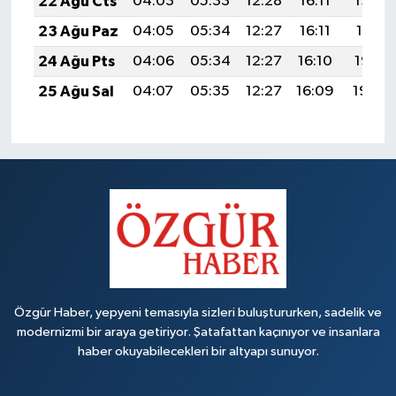
22 Ağu Cts
04:03
05:33
12:28
16:11
19:12
23 Ağu Paz
04:05
05:34
12:27
16:11
19:11
24 Ağu Pts
04:06
05:34
12:27
16:10
19:10
25 Ağu Sal
04:07
05:35
12:27
16:09
19:08
Özgür Haber, yepyeni temasıyla sizleri buluştururken, sadelik ve
modernizmi bir araya getiriyor. Şatafattan kaçınıyor ve insanlara
haber okuyabilecekleri bir altyapı sunuyor.