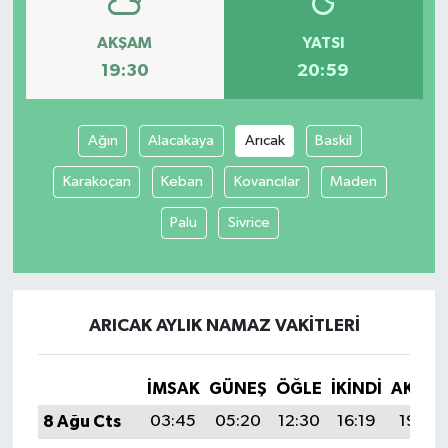
AKŞAM
YATSI
19:30
20:59
Ağın
Alacakaya
Arıcak
Baskil
Karakoçan
Keban
Kovancılar
Maden
Palu
Sivrice
ARICAK AYLIK NAMAZ VAKITLERI
İMSAK
GÜNEŞ
ÖĞLE
İKINDI
AKŞA
8 Ağu Cts
03:45
05:20
12:30
16:19
19:30