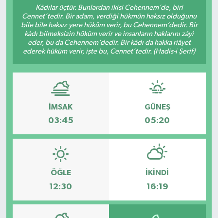
Kâdılar üçtür. Bunlardan ikisi Cehennem’de, biri
Cennet’tedir. Bir adam, verdiği hükmün haksız olduğunu
Sağlık
bile bile haksız yere hüküm verir, bu Cehennem’dedir. Bir
kâdı bilmeksizin hüküm verir ve insanların haklarını zâyi
Spor
eder, bu da Cehennem’dedir. Bir kâdı da hakka riâyet
ederek hüküm verir, işte bu, Cennet’tedir. (Hadis-i Şerif)
Tarih - Kültür - Sanat - Turizm
Yaşam
İMSAK
GÜNEŞ
03:45
05:20
ÖĞLE
İKINDI
12:30
16:19