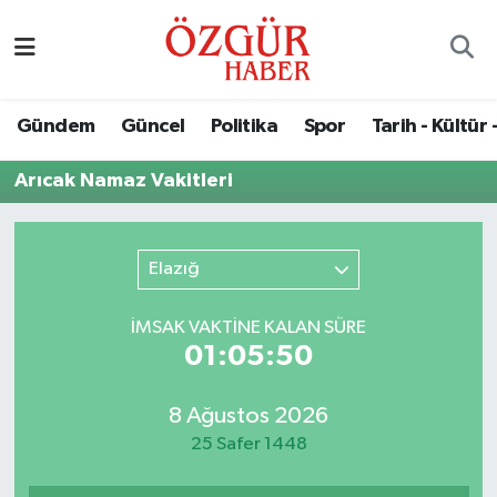
Alısveriş
MODA - GÜZELLİK
Nöbetçi Eczaneler
Gündem
Güncel
Politika
Spor
Tarih - Kültür 
Bilim / Teknoloji
Hava Durumu
Arıcak Namaz Vakitleri
Eğitim
Namaz Vakitleri
Ekonomi
Trafik Durumu
Elazığ
Güncel
Süper Lig Puan Durumu ve Fikstür
İMSAK VAKTİNE KALAN SÜRE
01:05:50
Gündem
Tüm Manşetler
8 Ağustos 2026
Magazin
Son Dakika Haberleri
25 Safer 1448
Politika
Haber Arşivi