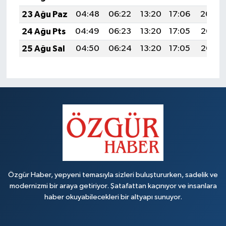
23 Ağu Paz
04:48
06:22
13:20
17:06
20:09
24 Ağu Pts
04:49
06:23
13:20
17:05
20:07
25 Ağu Sal
04:50
06:24
13:20
17:05
20:06
Özgür Haber, yepyeni temasıyla sizleri buluştururken, sadelik ve
modernizmi bir araya getiriyor. Şatafattan kaçınıyor ve insanlara
haber okuyabilecekleri bir altyapı sunuyor.