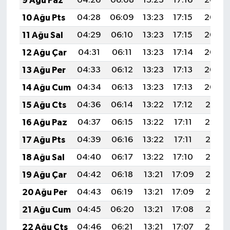
9 Ağu Paz
04:26
06:08
13:23
17:16
20:29
10 Ağu Pts
04:28
06:09
13:23
17:15
20:27
11 Ağu Sal
04:29
06:10
13:23
17:15
20:26
12 Ağu Çar
04:31
06:11
13:23
17:14
20:25
13 Ağu Per
04:33
06:12
13:23
17:13
20:23
14 Ağu Cum
04:34
06:13
13:23
17:13
20:22
15 Ağu Cts
04:36
06:14
13:22
17:12
20:21
16 Ağu Paz
04:37
06:15
13:22
17:11
20:19
17 Ağu Pts
04:39
06:16
13:22
17:11
20:18
18 Ağu Sal
04:40
06:17
13:22
17:10
20:16
19 Ağu Çar
04:42
06:18
13:21
17:09
20:15
20 Ağu Per
04:43
06:19
13:21
17:09
20:13
21 Ağu Cum
04:45
06:20
13:21
17:08
20:12
22 Ağu Cts
04:46
06:21
13:21
17:07
20:10