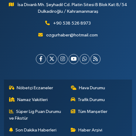
İsa Divanlı Mh. Şeyhadil Cd. Platin Sitesi B Blok Kat:8/54
Dulkadiroğlu / Kahramanmaraş
+90 538 526 8973
ozgurhaber@hotmail.com
Nöbetçi Eczaneler
Hava Durumu
Namaz Vakitleri
Trafik Durumu
Süper Lig Puan Durumu
Tüm Manşetler
ve Fikstür
Son Dakika Haberleri
Haber Arşivi