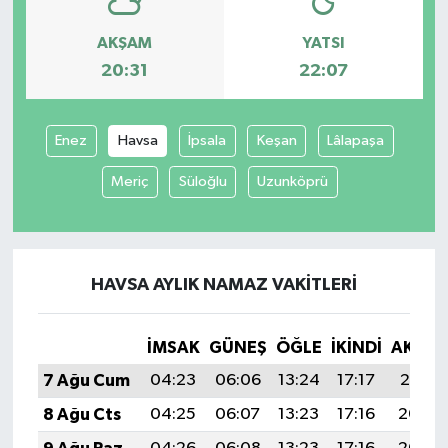
AKŞAM
YATSI
20:31
22:07
Enez
Havsa
İpsala
Keşan
Lâlapaşa
Meriç
Süloğlu
Uzunköprü
HAVSA AYLIK NAMAZ VAKITLERI
İMSAK
GÜNEŞ
ÖĞLE
İKINDI
AKŞA
7 Ağu Cum
04:23
06:06
13:24
17:17
20:31
8 Ağu Cts
04:25
06:07
13:23
17:16
20:30