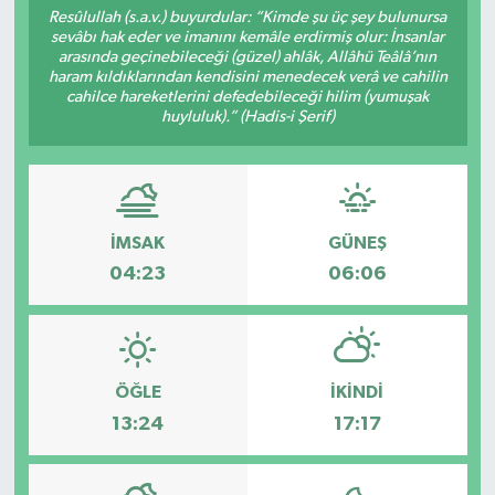
Resûlullah (s.a.v.) buyurdular: “Kimde şu üç şey bulunursa
sevâbı hak eder ve imanını kemâle erdirmiş olur: İnsanlar
Sağlık
arasında geçinebileceği (güzel) ahlâk, Allâhü Teâlâ’nın
haram kıldıklarından kendisini menedecek verâ ve cahilin
Spor
cahilce hareketlerini defedebileceği hilim (yumuşak
huyluluk).” (Hadis-i Şerif)
Tarih - Kültür - Sanat - Turizm
Yaşam
İMSAK
GÜNEŞ
04:23
06:06
ÖĞLE
İKINDI
13:24
17:17