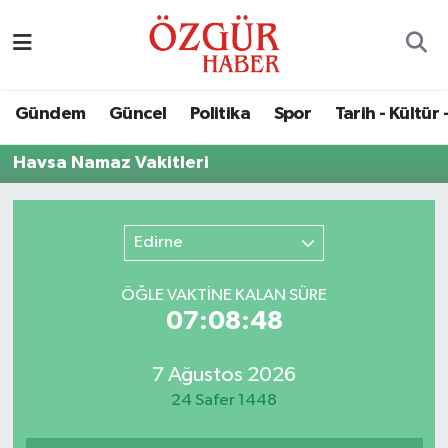
Alısveriş
MODA - GÜZELLİK
Nöbetçi Eczaneler
Gündem
Güncel
Politika
Spor
Tarih - Kültür 
Bilim / Teknoloji
Hava Durumu
Havsa Namaz Vakitleri
Eğitim
Namaz Vakitleri
Ekonomi
Trafik Durumu
Edirne
Güncel
Süper Lig Puan Durumu ve Fikstür
ÖĞLE VAKTİNE KALAN SÜRE
07:08:48
Gündem
Tüm Manşetler
7 Ağustos 2026
Magazin
Son Dakika Haberleri
24 Safer 1448
Politika
Haber Arşivi