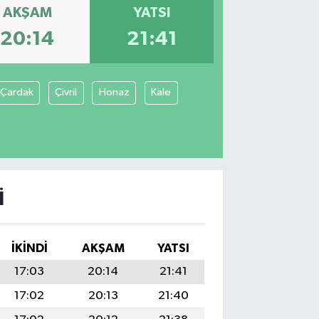
AKŞAM
YATSI
20:14
21:41
Çardak
Çivril
Honaz
Kale
I
İKINDI
AKŞAM
YATSI
17:03
20:14
21:41
17:02
20:13
21:40