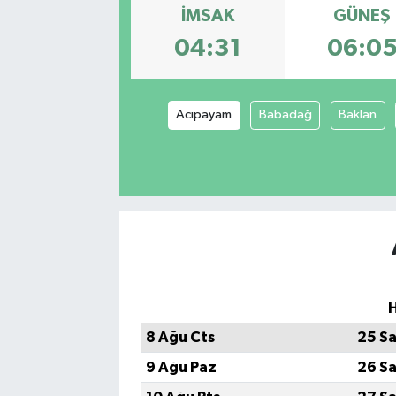
İMSAK
GÜNEŞ
Sağlık
04:31
06:0
Spor
Acıpayam
Babadağ
Baklan
Tarih - Kültür - Sanat - Turizm
Yaşam
H
8 Ağu Cts
25 Sa
9 Ağu Paz
26 Sa