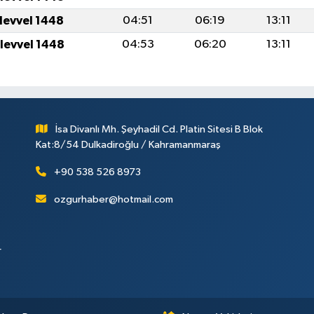
ulevvel 1448
04:51
06:19
13:11
ulevvel 1448
04:53
06:20
13:11
İsa Divanlı Mh. Şeyhadil Cd. Platin Sitesi B Blok
Kat:8/54 Dulkadiroğlu / Kahramanmaraş
+90 538 526 8973
ozgurhaber@hotmail.com
r