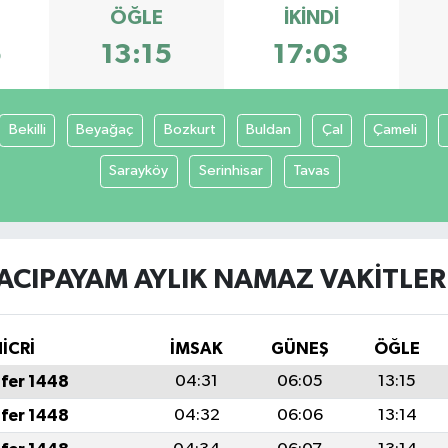
ÖĞLE
İKINDI
5
13:15
17:03
Bekilli
Beyağaç
Bozkurt
Buldan
Çal
Çameli
Sarayköy
Serinhisar
Tavas
ACIPAYAM AYLIK NAMAZ VAKITLER
İCRİ
İMSAK
GÜNEŞ
ÖĞLE
fer 1448
04:31
06:05
13:15
fer 1448
04:32
06:06
13:14