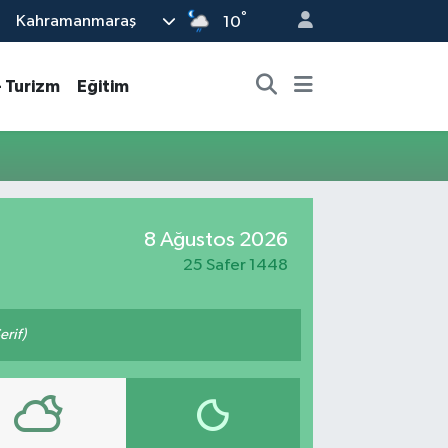
°
Kahramanmaraş
10
- Turizm
Eğitim
8 Ağustos 2026
25 Safer 1448
erif)