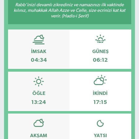
Rabb’inizi devamlı zikrediniz ve namazınızı ilk vaktinde
kılınız, muhakkak Allah Azze ve Celle, size ecrinizi kat kat
Sağlık
verir. (Hadis-i Şerif)
Spor
Tarih - Kültür - Sanat - Turizm
İMSAK
GÜNEŞ
Yaşam
04:34
06:12
ÖĞLE
İKINDI
13:24
17:15
AKŞAM
YATSI