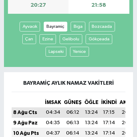
20:27
21:58
Ayvacık
Bayramiç
Biga
Bozcaada
Çan
Ezine
Gelibolu
Gökçeada
Lapseki
Yenice
BAYRAMIÇ AYLIK NAMAZ VAKITLERI
İMSAK
GÜNEŞ
ÖĞLE
İKINDI
AKŞA
8 Ağu Cts
04:34
06:12
13:24
17:15
20:27
9 Ağu Paz
04:35
06:13
13:24
17:14
20:26
10 Ağu Pts
04:37
06:14
13:24
17:14
20:25