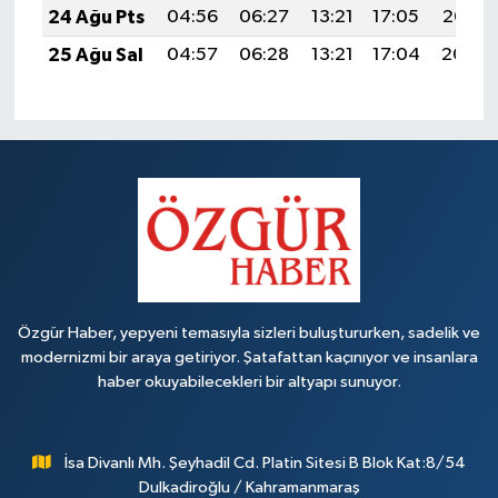
24 Ağu Pts
04:56
06:27
13:21
17:05
20:05
25 Ağu Sal
04:57
06:28
13:21
17:04
20:04
Özgür Haber, yepyeni temasıyla sizleri buluştururken, sadelik ve
modernizmi bir araya getiriyor. Şatafattan kaçınıyor ve insanlara
haber okuyabilecekleri bir altyapı sunuyor.
İsa Divanlı Mh. Şeyhadil Cd. Platin Sitesi B Blok Kat:8/54
Dulkadiroğlu / Kahramanmaraş