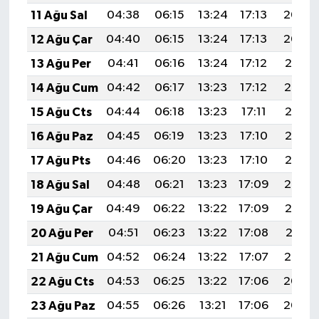
11 Ağu Sal
04:38
06:15
13:24
17:13
20:23
12 Ağu Çar
04:40
06:15
13:24
17:13
20:22
13 Ağu Per
04:41
06:16
13:24
17:12
20:21
14 Ağu Cum
04:42
06:17
13:23
17:12
20:19
15 Ağu Cts
04:44
06:18
13:23
17:11
20:18
16 Ağu Paz
04:45
06:19
13:23
17:10
20:17
17 Ağu Pts
04:46
06:20
13:23
17:10
20:15
18 Ağu Sal
04:48
06:21
13:23
17:09
20:14
19 Ağu Çar
04:49
06:22
13:22
17:09
20:13
20 Ağu Per
04:51
06:23
13:22
17:08
20:11
21 Ağu Cum
04:52
06:24
13:22
17:07
20:10
22 Ağu Cts
04:53
06:25
13:22
17:06
20:08
23 Ağu Paz
04:55
06:26
13:21
17:06
20:07