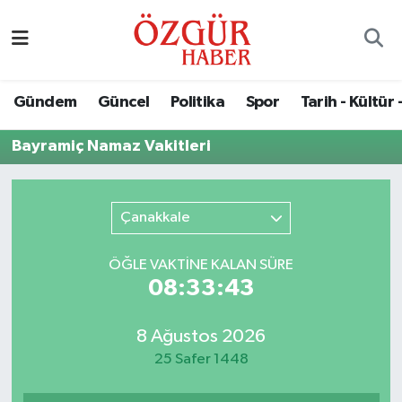
Alısveriş
MODA - GÜZELLİK
Nöbetçi Eczaneler
Gündem
Güncel
Politika
Spor
Tarih - Kültür 
Bilim / Teknoloji
Hava Durumu
Bayramiç Namaz Vakitleri
Eğitim
Namaz Vakitleri
Ekonomi
Trafik Durumu
Çanakkale
Güncel
Süper Lig Puan Durumu ve Fikstür
ÖĞLE VAKTİNE KALAN SÜRE
08:33:43
Gündem
Tüm Manşetler
8 Ağustos 2026
Magazin
Son Dakika Haberleri
25 Safer 1448
Politika
Haber Arşivi