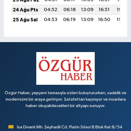
24 Ağu Pts
04:52
06:18
13:09
16:51
19:50
25 Ağu Sal
04:53
06:19
13:09
16:50
19:48
Özgür Haber, yepyeni temasıyla sizleri buluştururken, sadelik ve
modernizmi bir araya getiriyor. Şatafattan kaçınıyor ve insanlara
haber okuyabilecekleri bir altyapı sunuyor.
İsa Divanlı Mh. Şeyhadil Cd. Platin Sitesi B Blok Kat:8/54