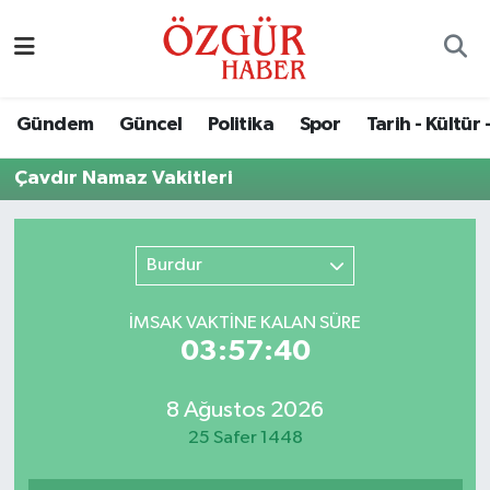
Alısveriş
MODA - GÜZELLİK
Nöbetçi Eczaneler
Gündem
Güncel
Politika
Spor
Tarih - Kültür 
Bilim / Teknoloji
Hava Durumu
Çavdır Namaz Vakitleri
Eğitim
Namaz Vakitleri
Ekonomi
Trafik Durumu
Burdur
Güncel
Süper Lig Puan Durumu ve Fikstür
İMSAK VAKTİNE KALAN SÜRE
03:57:40
Gündem
Tüm Manşetler
8 Ağustos 2026
Magazin
Son Dakika Haberleri
25 Safer 1448
Politika
Haber Arşivi