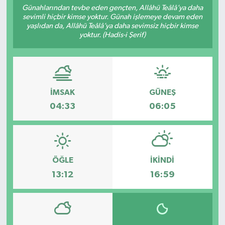
Günahlarından tevbe eden gençten, Allâhü Teâlâ’ya daha
sevimli hiçbir kimse yoktur. Günah işlemeye devam eden
Sağlık
yaşlıdan da, Allâhü Teâlâ’ya daha sevimsiz hiçbir kimse
yoktur. (Hadis-i Şerif)
Spor
Tarih - Kültür - Sanat - Turizm
İMSAK
GÜNEŞ
Yaşam
04:33
06:05
ÖĞLE
İKINDI
13:12
16:59