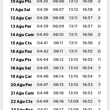
10 Ağu Pts
04:35
06:06
13:12
16:58
20:07
11 Ağu Sal
04:36
06:07
13:12
16:58
20:06
12 Ağu Çar
04:38
06:08
13:11
16:57
20:05
13 Ağu Per
04:39
06:09
13:11
16:57
20:04
14 Ağu Cum
04:40
06:10
13:11
16:56
20:02
15 Ağu Cts
04:41
06:11
13:11
16:56
20:01
16 Ağu Paz
04:42
06:11
13:11
16:55
20:00
17 Ağu Pts
04:44
06:12
13:10
16:55
19:59
18 Ağu Sal
04:45
06:13
13:10
16:54
19:57
19 Ağu Çar
04:46
06:14
13:10
16:54
19:56
20 Ağu Per
04:47
06:15
13:10
16:53
19:55
21 Ağu Cum
04:48
06:16
13:10
16:52
19:54
22 Ağu Cts
04:49
06:16
13:09
16:52
19:52
23 Ağu Paz
04:51
06:17
13:09
16:51
19:51