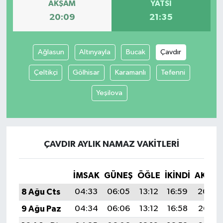
AKŞAM
YATSI
20:09
21:35
Ağlasun
Altınyayla
Bucak
Çavdır
Çeltikçi
Gölhisar
Karamanlı
Tefenni
Yeşilova
ÇAVDIR AYLIK NAMAZ VAKITLERI
İMSAK
GÜNEŞ
ÖĞLE
İKINDI
AKŞA
8 Ağu Cts
04:33
06:05
13:12
16:59
20:09
9 Ağu Paz
04:34
06:06
13:12
16:58
20:08