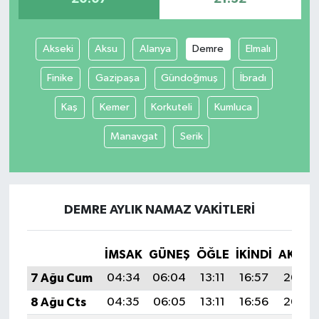
Akseki
Aksu
Alanya
Demre
Elmalı
Finike
Gazipaşa
Gündoğmuş
İbradı
Kaş
Kemer
Korkuteli
Kumluca
Manavgat
Serik
DEMRE AYLIK NAMAZ VAKITLERI
İMSAK
GÜNEŞ
ÖĞLE
İKINDI
AKŞA
7 Ağu Cum
04:34
06:04
13:11
16:57
20:07
8 Ağu Cts
04:35
06:05
13:11
16:56
20:06