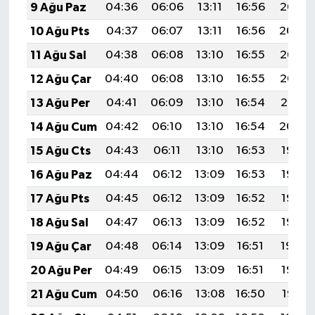
9 Ağu Paz
04:36
06:06
13:11
16:56
20:05
10 Ağu Pts
04:37
06:07
13:11
16:56
20:04
11 Ağu Sal
04:38
06:08
13:10
16:55
20:03
12 Ağu Çar
04:40
06:08
13:10
16:55
20:02
13 Ağu Per
04:41
06:09
13:10
16:54
20:01
14 Ağu Cum
04:42
06:10
13:10
16:54
20:00
15 Ağu Cts
04:43
06:11
13:10
16:53
19:58
16 Ağu Paz
04:44
06:12
13:09
16:53
19:57
17 Ağu Pts
04:45
06:12
13:09
16:52
19:56
18 Ağu Sal
04:47
06:13
13:09
16:52
19:55
19 Ağu Çar
04:48
06:14
13:09
16:51
19:54
20 Ağu Per
04:49
06:15
13:09
16:51
19:52
21 Ağu Cum
04:50
06:16
13:08
16:50
19:51