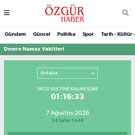
Alısveriş
MODA - GÜZELLİK
Nöbetçi Eczaneler
Gündem
Güncel
Politika
Spor
Tarih - Kültür 
Bilim / Teknoloji
Hava Durumu
Demre Namaz Vakitleri
Eğitim
Namaz Vakitleri
Ekonomi
Trafik Durumu
Antalya
Güncel
Süper Lig Puan Durumu ve Fikstür
YATSI VAKTİNE KALAN SÜRE
01:16:33
Gündem
Tüm Manşetler
7 Ağustos 2026
Magazin
Son Dakika Haberleri
24 Safer 1448
Politika
Haber Arşivi