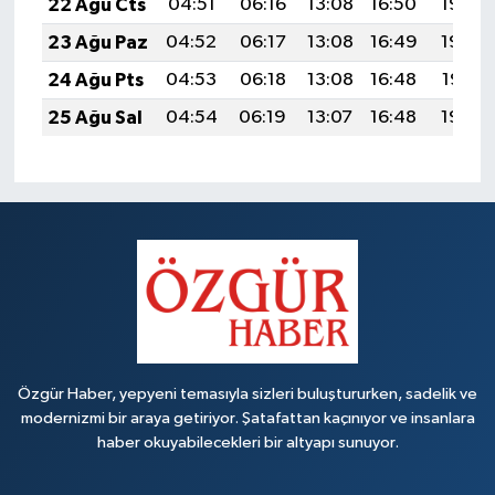
22 Ağu Cts
04:51
06:16
13:08
16:50
19:50
23 Ağu Paz
04:52
06:17
13:08
16:49
19:48
24 Ağu Pts
04:53
06:18
13:08
16:48
19:47
25 Ağu Sal
04:54
06:19
13:07
16:48
19:46
Özgür Haber, yepyeni temasıyla sizleri buluştururken, sadelik ve
modernizmi bir araya getiriyor. Şatafattan kaçınıyor ve insanlara
haber okuyabilecekleri bir altyapı sunuyor.