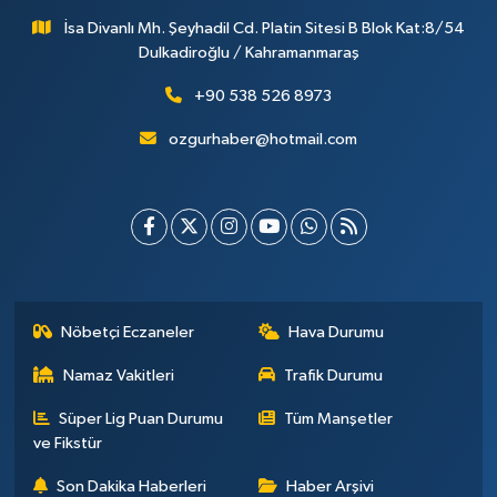
İsa Divanlı Mh. Şeyhadil Cd. Platin Sitesi B Blok Kat:8/54
Dulkadiroğlu / Kahramanmaraş
+90 538 526 8973
ozgurhaber@hotmail.com
Nöbetçi Eczaneler
Hava Durumu
Namaz Vakitleri
Trafik Durumu
Süper Lig Puan Durumu
Tüm Manşetler
ve Fikstür
Son Dakika Haberleri
Haber Arşivi