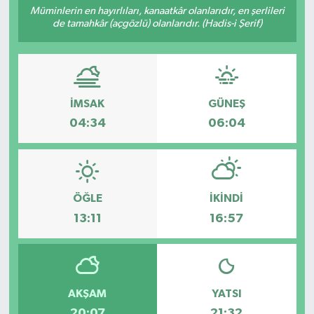
Müminlerin en hayırlıları, kanaatkâr olanlarıdır, en şerlileri
de tamahkâr (açgözlü) olanlarıdır. (Hadis-i Şerif)
Sağlık
Spor
Tarih - Kültür - Sanat - Turizm
İMSAK
GÜNEŞ
04:34
06:04
Yaşam
ÖĞLE
İKINDI
13:11
16:57
AKŞAM
YATSI
20:07
21:32